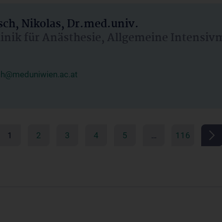
ch, Nikolas, Dr.med.univ.
linik für Anästhesie, Allgemeine Intensi
ch@meduniwien.ac.at
1
2
3
4
5
…
116