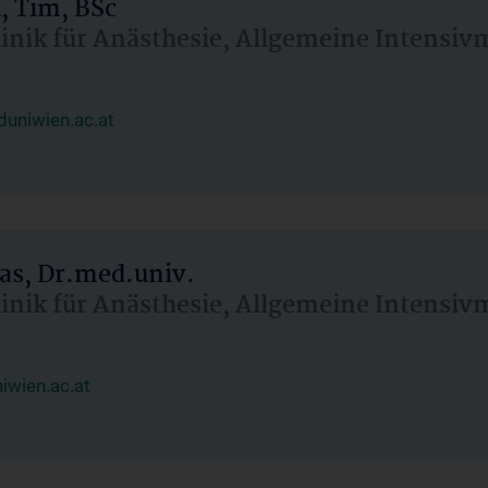
, Tim, BSc
linik für Anästhesie, Allgemeine Intensi
uniwien.ac.at
as, Dr.med.univ.
linik für Anästhesie, Allgemeine Intensi
wien.ac.at