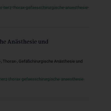
r-herz-thorax-gefaesschirurgische-anaesthesie-
che Anästhesie und
z-, Thorax-, Gefäßchirurgische Anästhesie und
herz-thorax-gefaesschirurgische-anaesthesie-