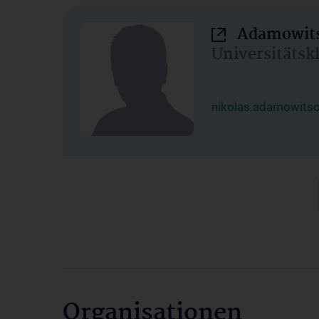
Adamowits
Universitätsk
nikolas.adamowits
Organisationen