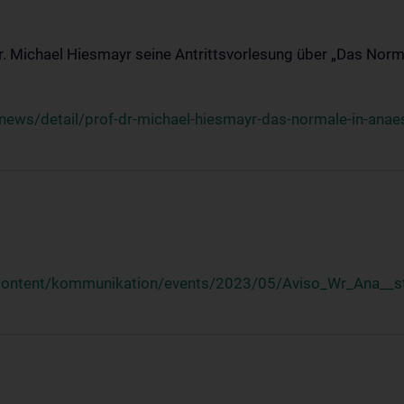
Dr. Michael Hiesmayr seine Antrittsvorlesung über „Das Norm
ews/detail/prof-dr-michael-hiesmayr-das-normale-in-anaes
/content/kommunikation/events/2023/05/Aviso_Wr_Ana__st