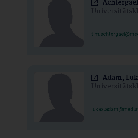
Achtergael
Universitätsk
tim.achtergael@med
Adam, Luk
Universitätsk
lukas.adam@meduni