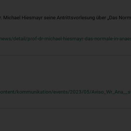
Dr. Michael Hiesmayr seine Antrittsvorlesung über „Das Norm
ews/detail/prof-dr-michael-hiesmayr-das-normale-in-anaes
/content/kommunikation/events/2023/05/Aviso_Wr_Ana__st