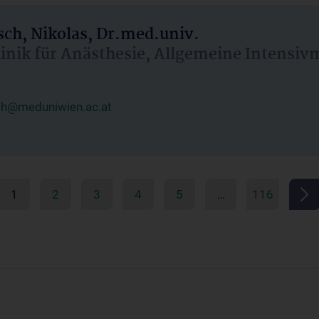
ch, Nikolas, Dr.med.univ.
linik für Anästhesie, Allgemeine Intensi
ch@meduniwien.ac.at
1
2
3
4
5
…
116