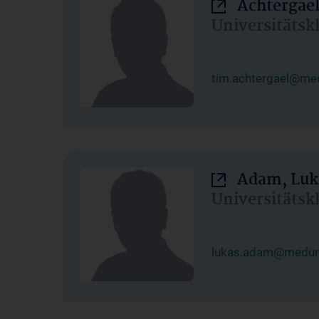
Achtergael
Universitätsk
tim.achtergael@med
Adam, Luk
Universitätsk
lukas.adam@meduni