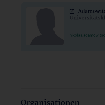
Adamowits
Universitätsk
nikolas.adamowits
Organisationen