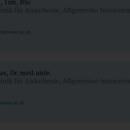
, Tim, BSc
linik für Anästhesie, Allgemeine Intensi
uniwien.ac.at
as, Dr.med.univ.
linik für Anästhesie, Allgemeine Intensi
wien.ac.at