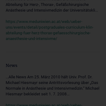
Abteilung für Herz-, Thorax-, Gefäßchirurgische
Anästhesie und Intensivmedizin der Universitätskli...
https://www.meduniwien.ac.at/web/ueber-
uns/events/detail/postgraduales-curriculum-klin-
abteilung-fuer-herz-thorax-gefaesschirurgische-
anaesthesie-und-intensivme/
News
...Alle News Am 25. März 2010 hält Univ. Prof. Dr.
Michael Hiesmayr seine Antrittsvorlesung über „Das
Normale in Anästhesie und Intensivmedizin.“ Michael
Hiesmayr bekleidet seit 1. 7. 2008...
https://www.meduniwien.ac.at/web/ueber-