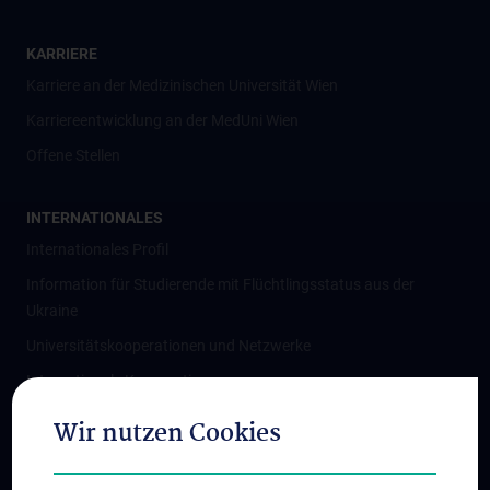
KARRIERE
Karriere an der Medizinischen Universität Wien
Karriereentwicklung an der MedUni Wien
Offene Stellen
INTERNATIONALES
Internationales Profil
Information für Studierende mit Flüchtlingsstatus aus der
Ukraine
Universitätskooperationen und Netzwerke
Internationale Kooperationen
Adjunct Professorships
Wir nutzen Cookies
Student & Staff Exchange
Das KPJ der MedUni Wien