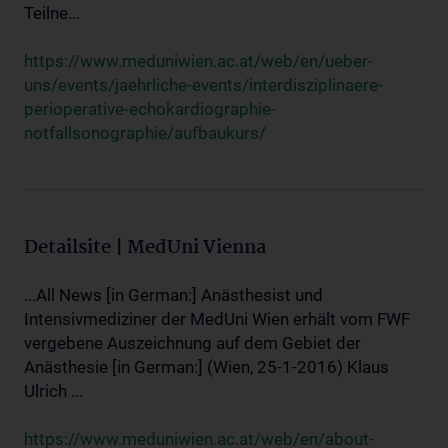
Teilne...
https://www.meduniwien.ac.at/web/en/ueber-
uns/events/jaehrliche-events/interdisziplinaere-
perioperative-echokardiographie-
notfallsonographie/aufbaukurs/
Detailsite | MedUni Vienna
...All News [in German:] Anästhesist und
Intensivmediziner der MedUni Wien erhält vom FWF
vergebene Auszeichnung auf dem Gebiet der
Anästhesie [in German:] (Wien, 25-1-2016) Klaus
Ulrich ...
https://www.meduniwien.ac.at/web/en/about-