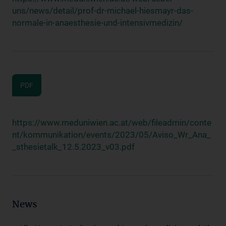
uns/news/detail/prof-dr-michael-hiesmayr-das-
normale-in-anaesthesie-und-intensivmedizin/
PDF
https://www.meduniwien.ac.at/web/fileadmin/conte
nt/kommunikation/events/2023/05/Aviso_Wr_Ana_
_sthesietalk_12.5.2023_v03.pdf
News