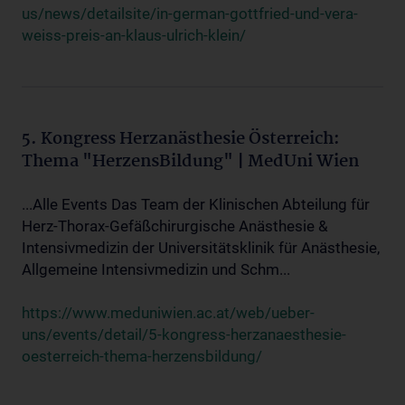
us/news/detailsite/in-german-gottfried-und-vera-
weiss-preis-an-klaus-ulrich-klein/
5. Kongress Herzanästhesie Österreich:
Thema "HerzensBildung" | MedUni Wien
...Alle Events Das Team der Klinischen Abteilung für
Herz-Thorax-Gefäßchirurgische Anästhesie &
Intensivmedizin der Universitätsklinik für Anästhesie,
Allgemeine Intensivmedizin und Schm...
https://www.meduniwien.ac.at/web/ueber-
uns/events/detail/5-kongress-herzanaesthesie-
oesterreich-thema-herzensbildung/