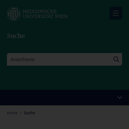
Skip
to
main
content
Suche
Home
Suche