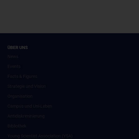
ÜBER UNS
News
Events
Facts & Figures
Strategie und Vision
Organisation
Campus und Uni-Leben
Antidiskriminierung
Bibliothek
Young Scientist Association (YSA)