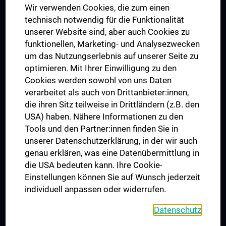
Wir verwenden Cookies, die zum einen
Graduiertentraining
technisch notwendig für die Funktionalität
Dual Career
unserer Website sind, aber auch Cookies zu
funktionellen, Marketing- und Analysezwecken
Trusted Reseach - Research Security - Foreign Interference
um das Nutzungserlebnis auf unserer Seite zu
UNESCO Lehrstuhl für Bioethik
optimieren. Mit Ihrer Einwilligung zu den
MUVI
Cookies werden sowohl von uns Daten
verarbeitet als auch von Drittanbieter:innen,
die ihren Sitz teilweise in Drittländern (z.B. den
USA) haben. Nähere Informationen zu den
Folgen Sie uns auf
Tools und den Partner:innen finden Sie in
unserer Datenschutzerklärung, in der wir auch
genau erklären, was eine Datenübermittlung in
die USA bedeuten kann. Ihre Cookie-
Einstellungen können Sie auf Wunsch jederzeit
individuell anpassen oder widerrufen.
PRESSE
JOBS
Datenschutz
MEDUNI SHOP