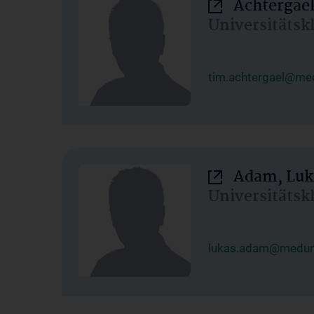
Achtergael
Universitätsk
tim.achtergael@med
Adam, Luk
Universitätsk
lukas.adam@meduni