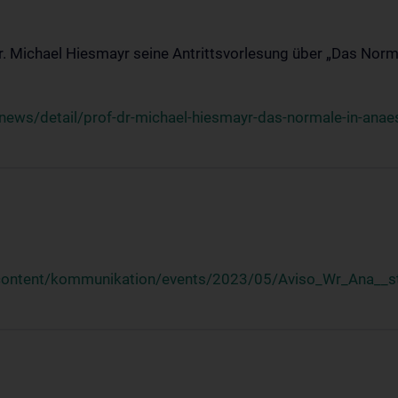
Dr. Michael Hiesmayr seine Antrittsvorlesung über „Das Norm
ews/detail/prof-dr-michael-hiesmayr-das-normale-in-anaes
/content/kommunikation/events/2023/05/Aviso_Wr_Ana__st