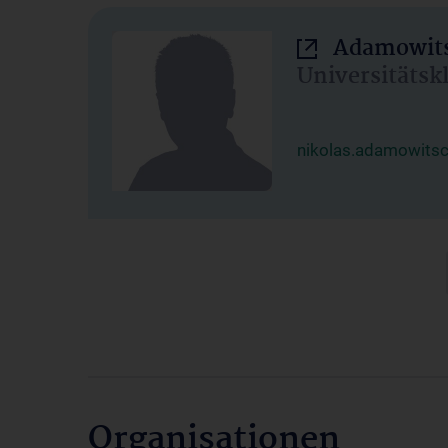
Adamowits
Universitätsk
nikolas.adamowits
Organisationen