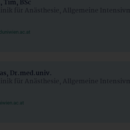
, Tim, BSc
linik für Anästhesie, Allgemeine Intensi
uniwien.ac.at
as, Dr.med.univ.
linik für Anästhesie, Allgemeine Intensi
wien.ac.at