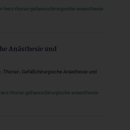
r-herz-thorax-gefaesschirurgische-anaesthesie-
che Anästhesie und
z-, Thorax-, Gefäßchirurgische Anästhesie und
herz-thorax-gefaesschirurgische-anaesthesie-