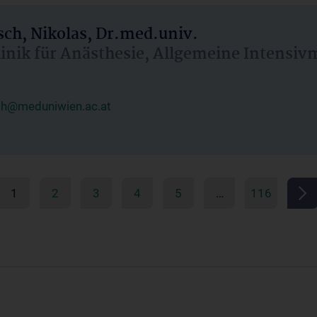
ch, Nikolas, Dr.med.univ.
linik für Anästhesie, Allgemeine Intensi
ch@meduniwien.ac.at
1
2
3
4
5
…
116