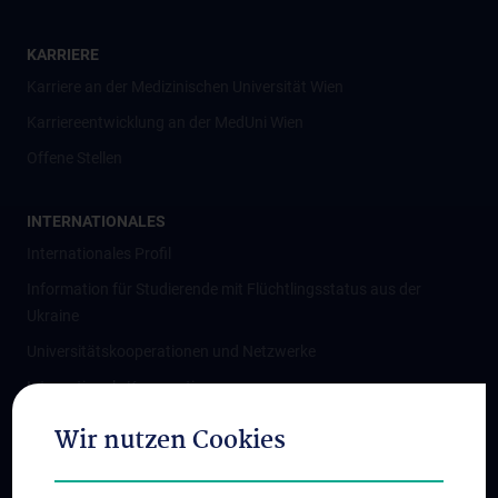
KARRIERE
Karriere an der Medizinischen Universität Wien
Karriereentwicklung an der MedUni Wien
Offene Stellen
INTERNATIONALES
Internationales Profil
Information für Studierende mit Flüchtlingsstatus aus der
Ukraine
Universitätskooperationen und Netzwerke
Internationale Kooperationen
Adjunct Professorships
Wir nutzen Cookies
Student & Staff Exchange
Das KPJ der MedUni Wien