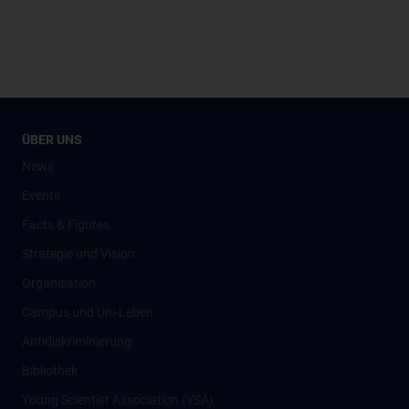
ÜBER UNS
News
Events
Facts & Figures
Strategie und Vision
Organisation
Campus und Uni-Leben
Antidiskriminierung
Bibliothek
Young Scientist Association (YSA)