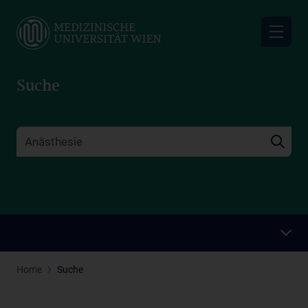
Skip
to
main
content
Suche
Home
Suche