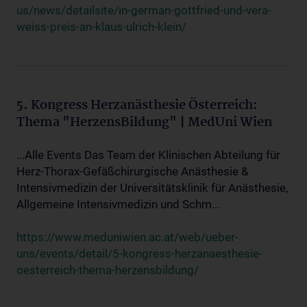
us/news/detailsite/in-german-gottfried-und-vera-
weiss-preis-an-klaus-ulrich-klein/
5. Kongress Herzanästhesie Österreich:
Thema "HerzensBildung" | MedUni Wien
...Alle Events Das Team der Klinischen Abteilung für
Herz-Thorax-Gefäßchirurgische Anästhesie &
Intensivmedizin der Universitätsklinik für Anästhesie,
Allgemeine Intensivmedizin und Schm...
https://www.meduniwien.ac.at/web/ueber-
uns/events/detail/5-kongress-herzanaesthesie-
oesterreich-thema-herzensbildung/