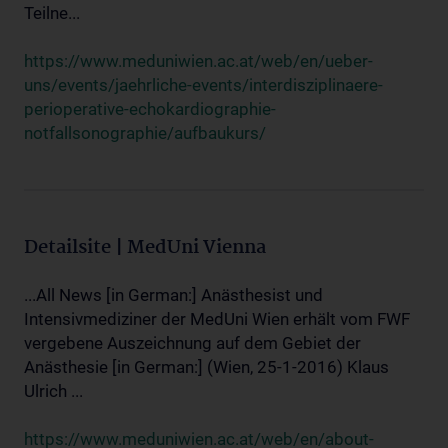
Teilne...
https://www.meduniwien.ac.at/web/en/ueber-
uns/events/jaehrliche-events/interdisziplinaere-
perioperative-echokardiographie-
notfallsonographie/aufbaukurs/
Detailsite | MedUni Vienna
...All News [in German:] Anästhesist und
Intensivmediziner der MedUni Wien erhält vom FWF
vergebene Auszeichnung auf dem Gebiet der
Anästhesie [in German:] (Wien, 25-1-2016) Klaus
Ulrich ...
https://www.meduniwien.ac.at/web/en/about-