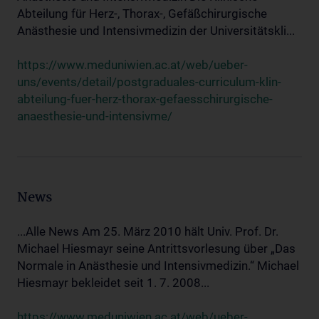
Abteilung für Herz-, Thorax-, Gefäßchirurgische
Anästhesie und Intensivmedizin der Universitätskli...
https://www.meduniwien.ac.at/web/ueber-
uns/events/detail/postgraduales-curriculum-klin-
abteilung-fuer-herz-thorax-gefaesschirurgische-
anaesthesie-und-intensivme/
News
...Alle News Am 25. März 2010 hält Univ. Prof. Dr.
Michael Hiesmayr seine Antrittsvorlesung über „Das
Normale in Anästhesie und Intensivmedizin.“ Michael
Hiesmayr bekleidet seit 1. 7. 2008...
https://www.meduniwien.ac.at/web/ueber-