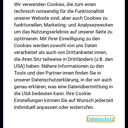
Wir verwenden Cookies, die zum einen
Graduiertentraining
technisch notwendig für die Funktionalität
Dual Career
unserer Website sind, aber auch Cookies zu
funktionellen, Marketing- und Analysezwecken
Trusted Reseach - Research Security - Foreign Interference
um das Nutzungserlebnis auf unserer Seite zu
UNESCO Lehrstuhl für Bioethik
optimieren. Mit Ihrer Einwilligung zu den
MUVI
Cookies werden sowohl von uns Daten
verarbeitet als auch von Drittanbieter:innen,
die ihren Sitz teilweise in Drittländern (z.B. den
USA) haben. Nähere Informationen zu den
Folgen Sie uns auf
Tools und den Partner:innen finden Sie in
unserer Datenschutzerklärung, in der wir auch
genau erklären, was eine Datenübermittlung in
die USA bedeuten kann. Ihre Cookie-
Einstellungen können Sie auf Wunsch jederzeit
individuell anpassen oder widerrufen.
PRESSE
JOBS
Datenschutz
MEDUNI SHOP