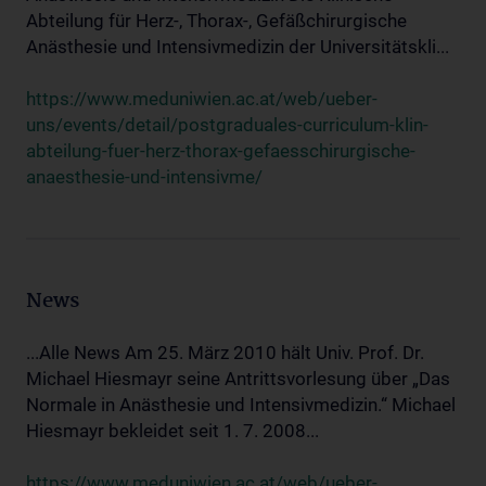
Abteilung für Herz-, Thorax-, Gefäßchirurgische
Anästhesie und Intensivmedizin der Universitätskli...
https://www.meduniwien.ac.at/web/ueber-
uns/events/detail/postgraduales-curriculum-klin-
abteilung-fuer-herz-thorax-gefaesschirurgische-
anaesthesie-und-intensivme/
News
...Alle News Am 25. März 2010 hält Univ. Prof. Dr.
Michael Hiesmayr seine Antrittsvorlesung über „Das
Normale in Anästhesie und Intensivmedizin.“ Michael
Hiesmayr bekleidet seit 1. 7. 2008...
https://www.meduniwien.ac.at/web/ueber-