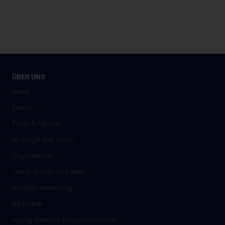
ÜBER UNS
News
Events
Facts & Figures
Strategie und Vision
Organisation
Campus und Uni-Leben
Antidiskriminierung
Bibliothek
Young Scientist Association (YSA)