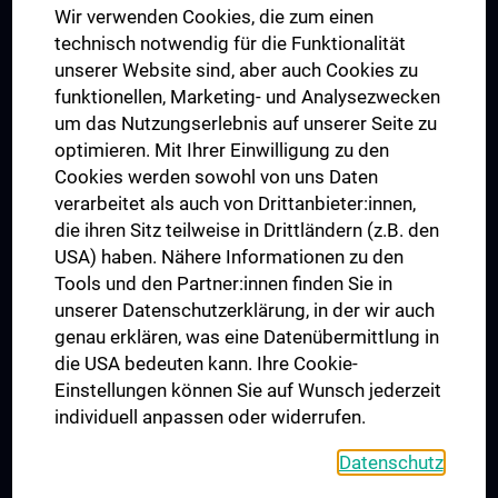
Wir verwenden Cookies, die zum einen
Graduiertentraining
technisch notwendig für die Funktionalität
Dual Career
unserer Website sind, aber auch Cookies zu
funktionellen, Marketing- und Analysezwecken
Trusted Reseach - Research Security - Foreign Interference
um das Nutzungserlebnis auf unserer Seite zu
UNESCO Lehrstuhl für Bioethik
optimieren. Mit Ihrer Einwilligung zu den
MUVI
Cookies werden sowohl von uns Daten
verarbeitet als auch von Drittanbieter:innen,
die ihren Sitz teilweise in Drittländern (z.B. den
USA) haben. Nähere Informationen zu den
Folgen Sie uns auf
Tools und den Partner:innen finden Sie in
unserer Datenschutzerklärung, in der wir auch
genau erklären, was eine Datenübermittlung in
die USA bedeuten kann. Ihre Cookie-
Einstellungen können Sie auf Wunsch jederzeit
individuell anpassen oder widerrufen.
PRESSE
JOBS
Datenschutz
MEDUNI SHOP