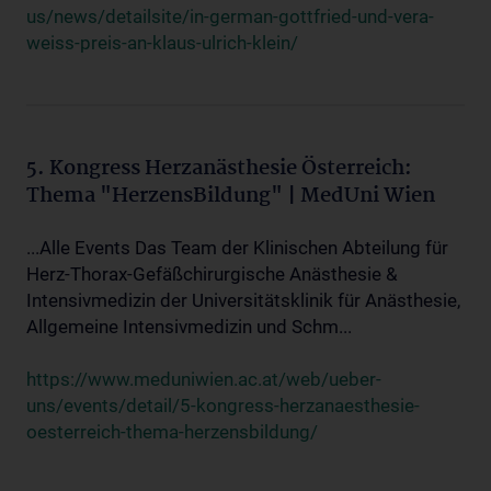
us/news/detailsite/in-german-gottfried-und-vera-
weiss-preis-an-klaus-ulrich-klein/
5. Kongress Herzanästhesie Österreich:
Thema "HerzensBildung" | MedUni Wien
...Alle Events Das Team der Klinischen Abteilung für
Herz-Thorax-Gefäßchirurgische Anästhesie &
Intensivmedizin der Universitätsklinik für Anästhesie,
Allgemeine Intensivmedizin und Schm...
https://www.meduniwien.ac.at/web/ueber-
uns/events/detail/5-kongress-herzanaesthesie-
oesterreich-thema-herzensbildung/