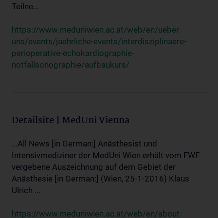
Teilne...
https://www.meduniwien.ac.at/web/en/ueber-
uns/events/jaehrliche-events/interdisziplinaere-
perioperative-echokardiographie-
notfallsonographie/aufbaukurs/
Detailsite | MedUni Vienna
...All News [in German:] Anästhesist und
Intensivmediziner der MedUni Wien erhält vom FWF
vergebene Auszeichnung auf dem Gebiet der
Anästhesie [in German:] (Wien, 25-1-2016) Klaus
Ulrich ...
https://www.meduniwien.ac.at/web/en/about-