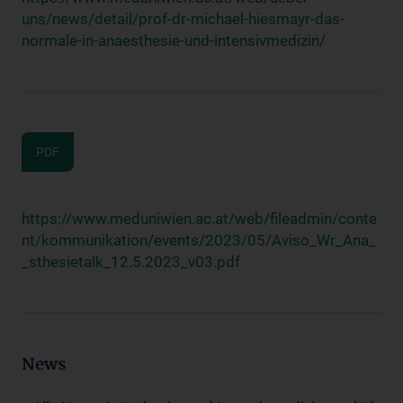
uns/news/detail/prof-dr-michael-hiesmayr-das-
normale-in-anaesthesie-und-intensivmedizin/
PDF
https://www.meduniwien.ac.at/web/fileadmin/conte
nt/kommunikation/events/2023/05/Aviso_Wr_Ana_
_sthesietalk_12.5.2023_v03.pdf
News