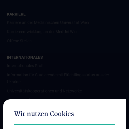
KARRIERE
Karriere an der Medizinischen Universität Wien
Karriereentwicklung an der MedUni Wien
Offene Stellen
INTERNATIONALES
Internationales Profil
Information für Studierende mit Flüchtlingsstatus aus der
Ukraine
Universitätskooperationen und Netzwerke
Internationale Kooperationen
Adjunct Professorships
Wir nutzen Cookies
Student & Staff Exchange
Das KPJ der MedUni Wien