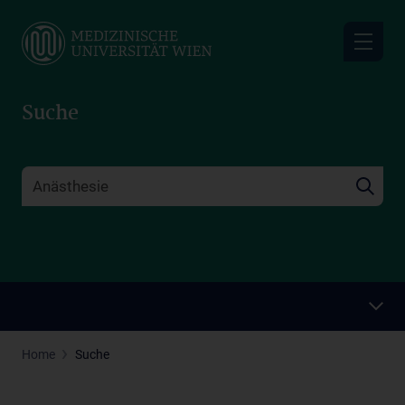
Skip
to
main
content
Suche
Home
Suche