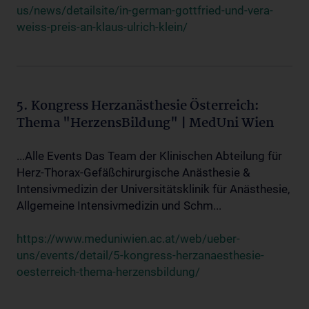
us/news/detailsite/in-german-gottfried-und-vera-
weiss-preis-an-klaus-ulrich-klein/
5. Kongress Herzanästhesie Österreich:
Thema "HerzensBildung" | MedUni Wien
...Alle Events Das Team der Klinischen Abteilung für
Herz-Thorax-Gefäßchirurgische Anästhesie &
Intensivmedizin der Universitätsklinik für Anästhesie,
Allgemeine Intensivmedizin und Schm...
https://www.meduniwien.ac.at/web/ueber-
uns/events/detail/5-kongress-herzanaesthesie-
oesterreich-thema-herzensbildung/