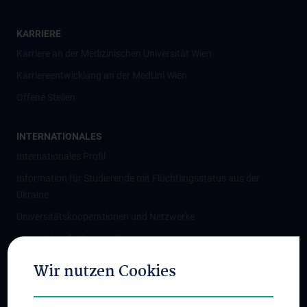
KARRIERE
Karriere an der Medizinischen Universität Wien
Karriereentwicklung an der MedUni Wien
Offene Stellen
INTERNATIONALES
Internationales Profil
Information für Studierende mit Flüchtlingsstatus aus der
Ukraine
Universitätskooperationen und Netzwerke
Internationale Kooperationen
Adjunct Professorships
Wir nutzen Cookies
Student & Staff Exchange
Das KPJ der MedUni Wien