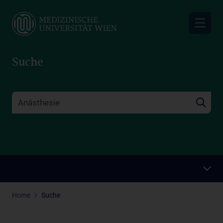
Skip
to
main
content
Suche
Home
Suche