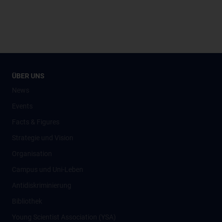
ÜBER UNS
News
Events
Facts & Figures
Strategie und Vision
Organisation
Campus und Uni-Leben
Antidiskriminierung
Bibliothek
Young Scientist Association (YSA)