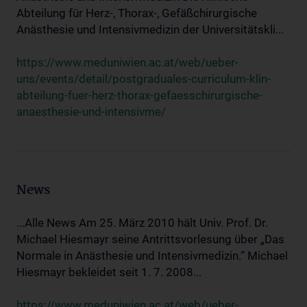
Abteilung für Herz-, Thorax-, Gefäßchirurgische
Anästhesie und Intensivmedizin der Universitätskli...
https://www.meduniwien.ac.at/web/ueber-
uns/events/detail/postgraduales-curriculum-klin-
abteilung-fuer-herz-thorax-gefaesschirurgische-
anaesthesie-und-intensivme/
News
...Alle News Am 25. März 2010 hält Univ. Prof. Dr.
Michael Hiesmayr seine Antrittsvorlesung über „Das
Normale in Anästhesie und Intensivmedizin.“ Michael
Hiesmayr bekleidet seit 1. 7. 2008...
https://www.meduniwien.ac.at/web/ueber-