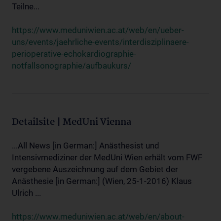
Teilne...
https://www.meduniwien.ac.at/web/en/ueber-
uns/events/jaehrliche-events/interdisziplinaere-
perioperative-echokardiographie-
notfallsonographie/aufbaukurs/
Detailsite | MedUni Vienna
...All News [in German:] Anästhesist und
Intensivmediziner der MedUni Wien erhält vom FWF
vergebene Auszeichnung auf dem Gebiet der
Anästhesie [in German:] (Wien, 25-1-2016) Klaus
Ulrich ...
https://www.meduniwien.ac.at/web/en/about-