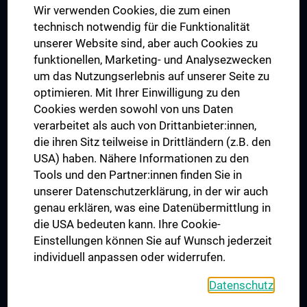
Wir verwenden Cookies, die zum einen
Graduiertentraining
technisch notwendig für die Funktionalität
Dual Career
unserer Website sind, aber auch Cookies zu
funktionellen, Marketing- und Analysezwecken
Trusted Reseach - Research Security - Foreign Interference
um das Nutzungserlebnis auf unserer Seite zu
UNESCO Lehrstuhl für Bioethik
optimieren. Mit Ihrer Einwilligung zu den
MUVI
Cookies werden sowohl von uns Daten
verarbeitet als auch von Drittanbieter:innen,
die ihren Sitz teilweise in Drittländern (z.B. den
USA) haben. Nähere Informationen zu den
Folgen Sie uns auf
Tools und den Partner:innen finden Sie in
unserer Datenschutzerklärung, in der wir auch
genau erklären, was eine Datenübermittlung in
die USA bedeuten kann. Ihre Cookie-
Einstellungen können Sie auf Wunsch jederzeit
individuell anpassen oder widerrufen.
PRESSE
JOBS
Datenschutz
MEDUNI SHOP