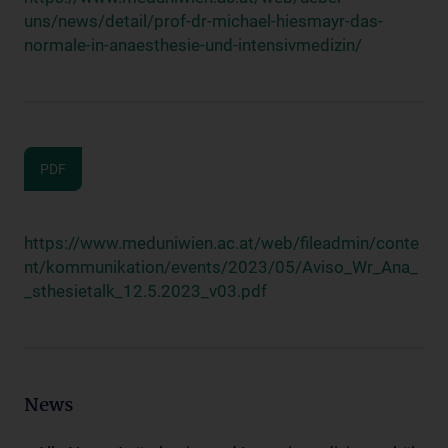
uns/news/detail/prof-dr-michael-hiesmayr-das-
normale-in-anaesthesie-und-intensivmedizin/
PDF
https://www.meduniwien.ac.at/web/fileadmin/conte
nt/kommunikation/events/2023/05/Aviso_Wr_Ana_
_sthesietalk_12.5.2023_v03.pdf
News