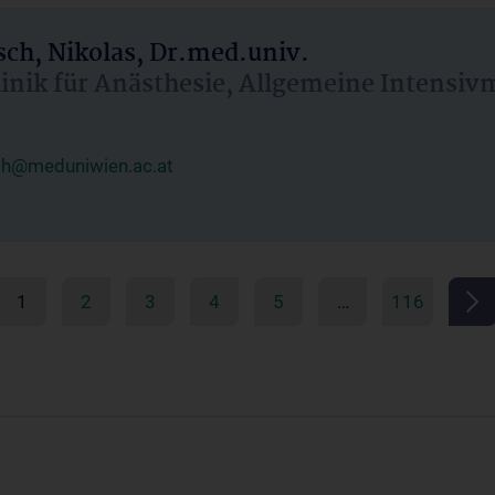
ch, Nikolas, Dr.med.univ.
linik für Anästhesie, Allgemeine Intensi
ch@meduniwien.ac.at
1
2
3
4
5
…
116