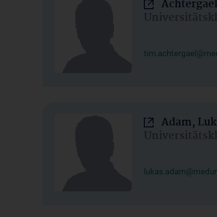
Achtergael
Universitätsk
tim.achtergael@med
Adam, Luk
Universitätsk
lukas.adam@meduni