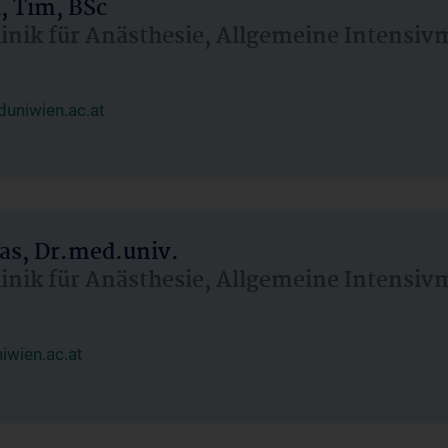
, Tim, BSc
linik für Anästhesie, Allgemeine Intensi
uniwien.ac.at
as, Dr.med.univ.
linik für Anästhesie, Allgemeine Intensi
wien.ac.at