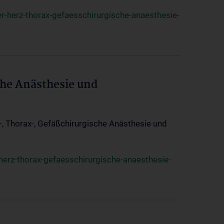
r-herz-thorax-gefaesschirurgische-anaesthesie-
che Anästhesie und
z-, Thorax-, Gefäßchirurgische Anästhesie und
herz-thorax-gefaesschirurgische-anaesthesie-