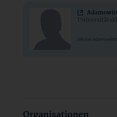
Adamowits
Universitätsk
nikolas.adamowits
Organisationen