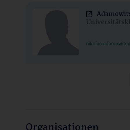
Adamowits
Universitätsk
nikolas.adamowits
Organisationen