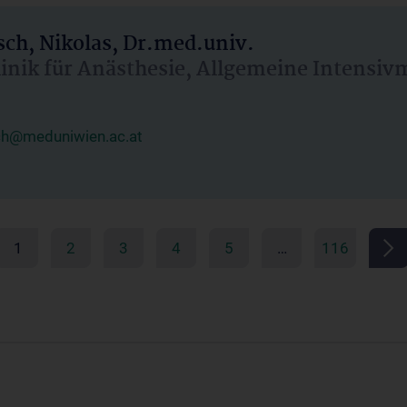
ch, Nikolas, Dr.med.univ.
linik für Anästhesie, Allgemeine Intensi
ch@meduniwien.ac.at
1
2
3
4
5
…
116