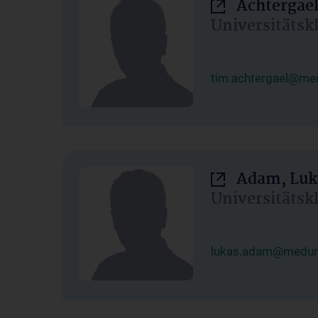
Achtergael
Universitätsk
tim.achtergael@med
Adam, Luk
Universitätsk
lukas.adam@meduni