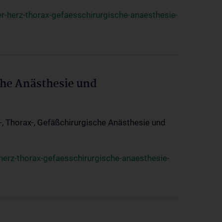
r-herz-thorax-gefaesschirurgische-anaesthesie-
che Anästhesie und
z-, Thorax-, Gefäßchirurgische Anästhesie und
herz-thorax-gefaesschirurgische-anaesthesie-