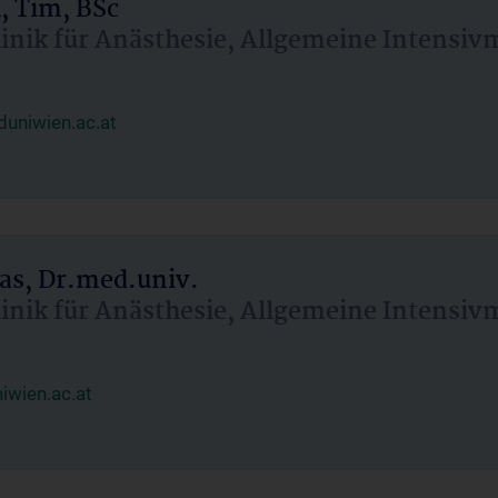
, Tim, BSc
linik für Anästhesie, Allgemeine Intensi
uniwien.ac.at
as, Dr.med.univ.
linik für Anästhesie, Allgemeine Intensi
wien.ac.at