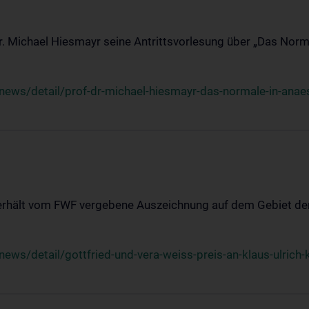
Dr. Michael Hiesmayr seine Antrittsvorlesung über „Das Norm
ews/detail/prof-dr-michael-hiesmayr-das-normale-in-anaes
 erhält vom FWF vergebene Auszeichnung auf dem Gebiet der
s/detail/gottfried-und-vera-weiss-preis-an-klaus-ulrich-k