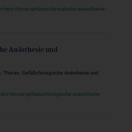
r-herz-thorax-gefaesschirurgische-anaesthesie-
che Anästhesie und
z-, Thorax-, Gefäßchirurgische Anästhesie und
herz-thorax-gefaesschirurgische-anaesthesie-