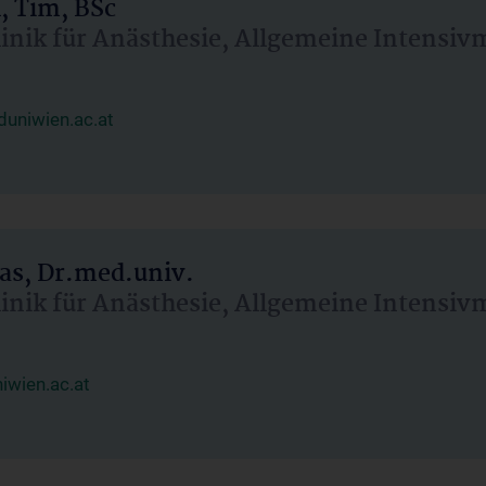
, Tim, BSc
linik für Anästhesie, Allgemeine Intensi
uniwien.ac.at
as, Dr.med.univ.
linik für Anästhesie, Allgemeine Intensi
wien.ac.at