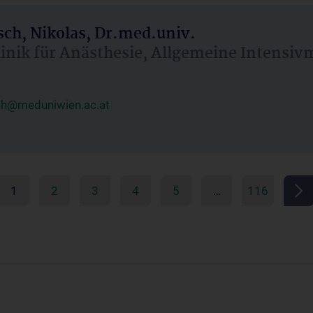
ch, Nikolas, Dr.med.univ.
linik für Anästhesie, Allgemeine Intensi
ch@meduniwien.ac.at
1
2
3
4
5
…
116