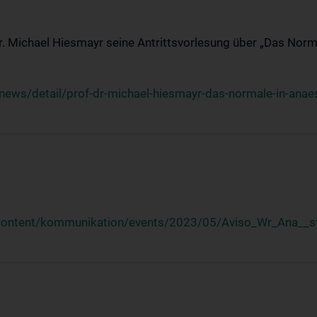
Dr. Michael Hiesmayr seine Antrittsvorlesung über „Das Norm
ews/detail/prof-dr-michael-hiesmayr-das-normale-in-anaes
/content/kommunikation/events/2023/05/Aviso_Wr_Ana__st