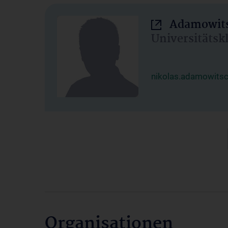
Adamowits
Universitätsk
nikolas.adamowits
Organisationen