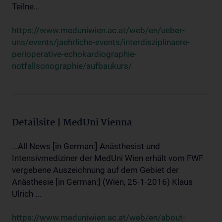
Teilne...
https://www.meduniwien.ac.at/web/en/ueber-
uns/events/jaehrliche-events/interdisziplinaere-
perioperative-echokardiographie-
notfallsonographie/aufbaukurs/
Detailsite | MedUni Vienna
...All News [in German:] Anästhesist und
Intensivmediziner der MedUni Wien erhält vom FWF
vergebene Auszeichnung auf dem Gebiet der
Anästhesie [in German:] (Wien, 25-1-2016) Klaus
Ulrich ...
https://www.meduniwien.ac.at/web/en/about-