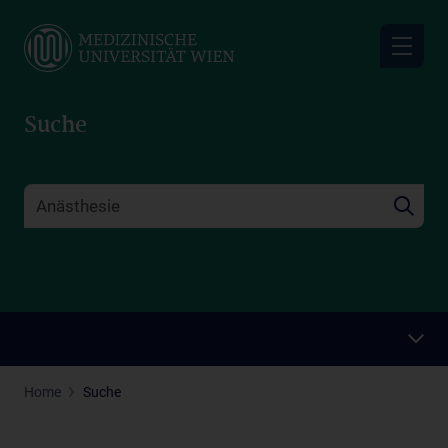
Skip
to
main
content
Suche
Home
Suche