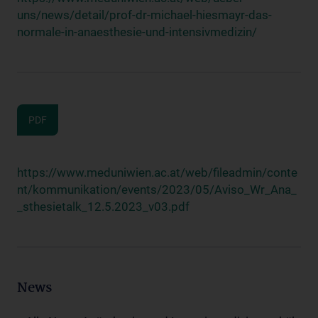
uns/news/detail/prof-dr-michael-hiesmayr-das-
normale-in-anaesthesie-und-intensivmedizin/
PDF
https://www.meduniwien.ac.at/web/fileadmin/conte
nt/kommunikation/events/2023/05/Aviso_Wr_Ana_
_sthesietalk_12.5.2023_v03.pdf
News