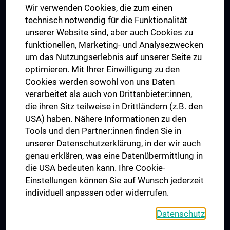
Wir verwenden Cookies, die zum einen
Graduiertentraining
technisch notwendig für die Funktionalität
Dual Career
unserer Website sind, aber auch Cookies zu
funktionellen, Marketing- und Analysezwecken
Trusted Reseach - Research Security - Foreign Interference
um das Nutzungserlebnis auf unserer Seite zu
UNESCO Lehrstuhl für Bioethik
optimieren. Mit Ihrer Einwilligung zu den
MUVI
Cookies werden sowohl von uns Daten
verarbeitet als auch von Drittanbieter:innen,
die ihren Sitz teilweise in Drittländern (z.B. den
USA) haben. Nähere Informationen zu den
Folgen Sie uns auf
Tools und den Partner:innen finden Sie in
unserer Datenschutzerklärung, in der wir auch
genau erklären, was eine Datenübermittlung in
die USA bedeuten kann. Ihre Cookie-
Einstellungen können Sie auf Wunsch jederzeit
individuell anpassen oder widerrufen.
PRESSE
JOBS
Datenschutz
MEDUNI SHOP