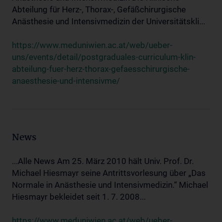
Abteilung für Herz-, Thorax-, Gefäßchirurgische
Anästhesie und Intensivmedizin der Universitätskli...
https://www.meduniwien.ac.at/web/ueber-
uns/events/detail/postgraduales-curriculum-klin-
abteilung-fuer-herz-thorax-gefaesschirurgische-
anaesthesie-und-intensivme/
News
...Alle News Am 25. März 2010 hält Univ. Prof. Dr.
Michael Hiesmayr seine Antrittsvorlesung über „Das
Normale in Anästhesie und Intensivmedizin.“ Michael
Hiesmayr bekleidet seit 1. 7. 2008...
https://www.meduniwien.ac.at/web/ueber-