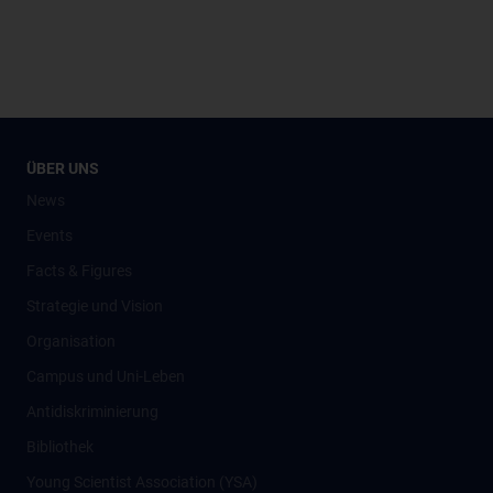
ÜBER UNS
News
Events
Facts & Figures
Strategie und Vision
Organisation
Campus und Uni-Leben
Antidiskriminierung
Bibliothek
Young Scientist Association (YSA)