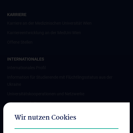
KARRIERE
Karriere an der Medizinischen Universität Wien
Karriereentwicklung an der MedUni Wien
Offene Stellen
INTERNATIONALES
Internationales Profil
Information für Studierende mit Flüchtlingsstatus aus der
Ukraine
Universitätskooperationen und Netzwerke
Internationale Kooperationen
Adjunct Professorships
Wir nutzen Cookies
Student & Staff Exchange
Das KPJ der MedUni Wien