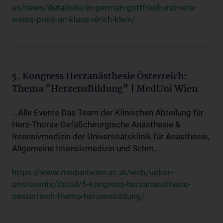
us/news/detailsite/in-german-gottfried-und-vera-
weiss-preis-an-klaus-ulrich-klein/
5. Kongress Herzanästhesie Österreich:
Thema "HerzensBildung" | MedUni Wien
...Alle Events Das Team der Klinischen Abteilung für
Herz-Thorax-Gefäßchirurgische Anästhesie &
Intensivmedizin der Universitätsklinik für Anästhesie,
Allgemeine Intensivmedizin und Schm...
https://www.meduniwien.ac.at/web/ueber-
uns/events/detail/5-kongress-herzanaesthesie-
oesterreich-thema-herzensbildung/