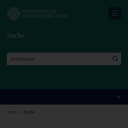
Skip
to
main
content
Suche
Home
Suche