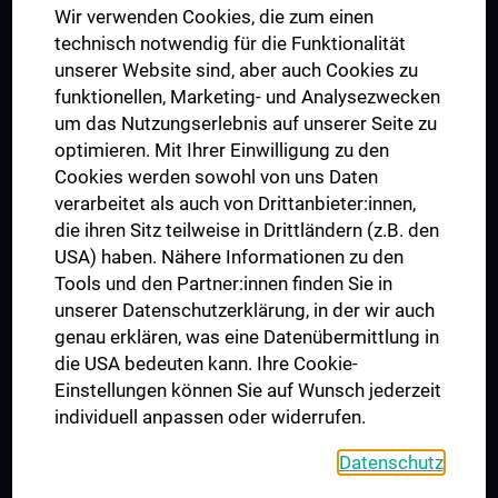
Wir verwenden Cookies, die zum einen
Graduiertentraining
technisch notwendig für die Funktionalität
Dual Career
unserer Website sind, aber auch Cookies zu
funktionellen, Marketing- und Analysezwecken
Trusted Reseach - Research Security - Foreign Interference
um das Nutzungserlebnis auf unserer Seite zu
UNESCO Lehrstuhl für Bioethik
optimieren. Mit Ihrer Einwilligung zu den
MUVI
Cookies werden sowohl von uns Daten
verarbeitet als auch von Drittanbieter:innen,
die ihren Sitz teilweise in Drittländern (z.B. den
USA) haben. Nähere Informationen zu den
Folgen Sie uns auf
Tools und den Partner:innen finden Sie in
unserer Datenschutzerklärung, in der wir auch
genau erklären, was eine Datenübermittlung in
die USA bedeuten kann. Ihre Cookie-
Einstellungen können Sie auf Wunsch jederzeit
individuell anpassen oder widerrufen.
PRESSE
JOBS
Datenschutz
MEDUNI SHOP