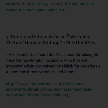
us/news/detailsite/in-german-gottfried-und-vera-
weiss-preis-an-klaus-ulrich-klein/
5. Kongress Herzanästhesie Österreich:
Thema "HerzensBildung" | MedUni Wien
...Alle Events Das Team der Klinischen Abteilung für
Herz-Thorax-Gefäßchirurgische Anästhesie &
Intensivmedizin der Universitätsklinik für Anästhesie,
Allgemeine Intensivmedizin und Schm...
https://www.meduniwien.ac.at/web/ueber-
uns/events/detail/5-kongress-herzanaesthesie-
oesterreich-thema-herzensbildung/