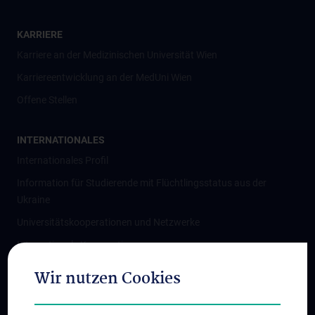
KARRIERE
Karriere an der Medizinischen Universität Wien
Karriereentwicklung an der MedUni Wien
Offene Stellen
INTERNATIONALES
Internationales Profil
Information für Studierende mit Flüchtlingsstatus aus der
Ukraine
Universitätskooperationen und Netzwerke
Internationale Kooperationen
Adjunct Professorships
Wir nutzen Cookies
Student & Staff Exchange
Das KPJ der MedUni Wien