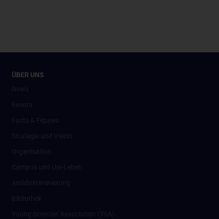
ÜBER UNS
News
Events
Facts & Figures
Strategie und Vision
Organisation
Campus und Uni-Leben
Antidiskriminierung
Bibliothek
Young Scientist Association (YSA)