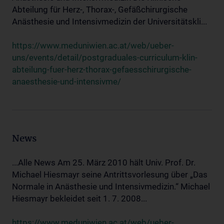
Abteilung für Herz-, Thorax-, Gefäßchirurgische
Anästhesie und Intensivmedizin der Universitätskli...
https://www.meduniwien.ac.at/web/ueber-
uns/events/detail/postgraduales-curriculum-klin-
abteilung-fuer-herz-thorax-gefaesschirurgische-
anaesthesie-und-intensivme/
News
...Alle News Am 25. März 2010 hält Univ. Prof. Dr.
Michael Hiesmayr seine Antrittsvorlesung über „Das
Normale in Anästhesie und Intensivmedizin.“ Michael
Hiesmayr bekleidet seit 1. 7. 2008...
https://www.meduniwien.ac.at/web/ueber-