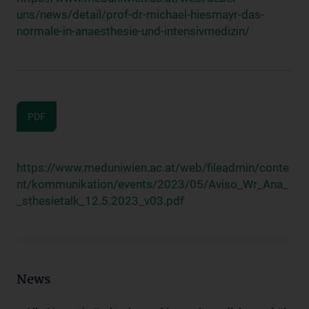
uns/news/detail/prof-dr-michael-hiesmayr-das-
normale-in-anaesthesie-und-intensivmedizin/
PDF
https://www.meduniwien.ac.at/web/fileadmin/conte
nt/kommunikation/events/2023/05/Aviso_Wr_Ana_
_sthesietalk_12.5.2023_v03.pdf
News