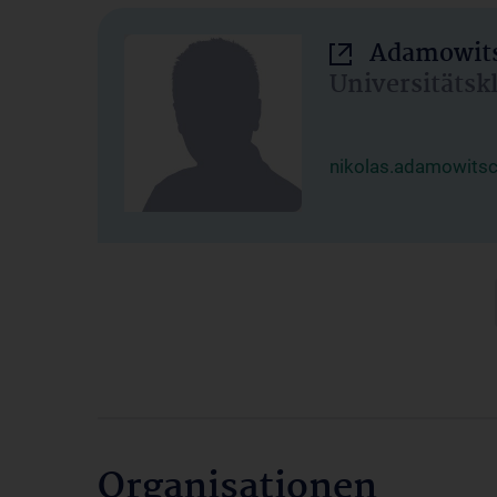
Adamowits
Universitätsk
nikolas.adamowits
Organisationen