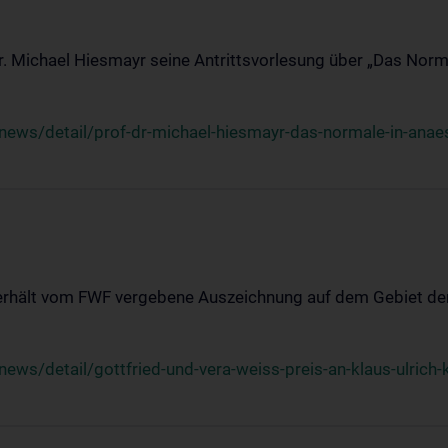
Dr. Michael Hiesmayr seine Antrittsvorlesung über „Das Norm
ews/detail/prof-dr-michael-hiesmayr-das-normale-in-anaes
 erhält vom FWF vergebene Auszeichnung auf dem Gebiet der
s/detail/gottfried-und-vera-weiss-preis-an-klaus-ulrich-k