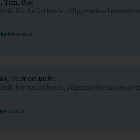
, Tim, BSc
linik für Anästhesie, Allgemeine Intensi
uniwien.ac.at
as, Dr.med.univ.
linik für Anästhesie, Allgemeine Intensi
wien.ac.at