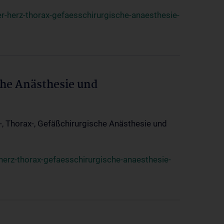
r-herz-thorax-gefaesschirurgische-anaesthesie-
che Anästhesie und
z-, Thorax-, Gefäßchirurgische Anästhesie und
herz-thorax-gefaesschirurgische-anaesthesie-