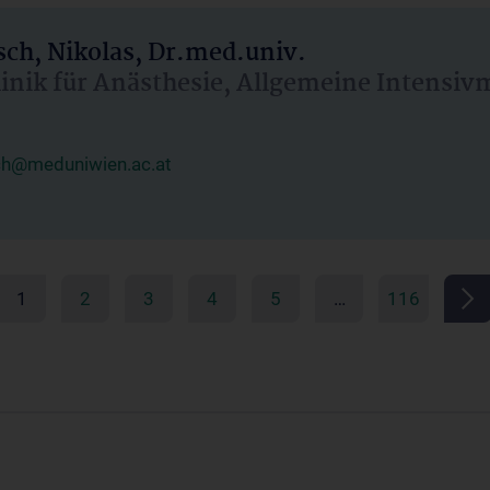
ch, Nikolas, Dr.med.univ.
linik für Anästhesie, Allgemeine Intensi
ch@meduniwien.ac.at
1
2
3
4
5
…
116