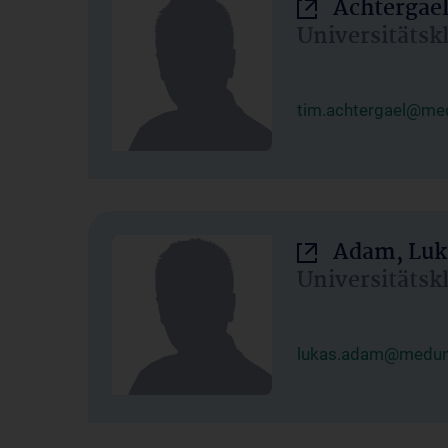
Achtergael
Universitätsk
tim.achtergael@med
Adam, Luk
Universitätsk
lukas.adam@meduni