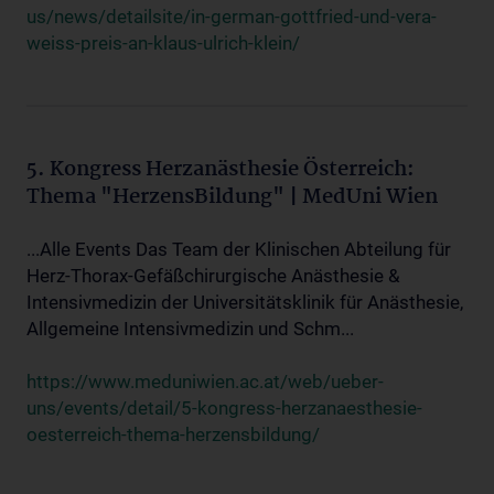
us/news/detailsite/in-german-gottfried-und-vera-
weiss-preis-an-klaus-ulrich-klein/
5. Kongress Herzanästhesie Österreich:
Thema "HerzensBildung" | MedUni Wien
...Alle Events Das Team der Klinischen Abteilung für
Herz-Thorax-Gefäßchirurgische Anästhesie &
Intensivmedizin der Universitätsklinik für Anästhesie,
Allgemeine Intensivmedizin und Schm...
https://www.meduniwien.ac.at/web/ueber-
uns/events/detail/5-kongress-herzanaesthesie-
oesterreich-thema-herzensbildung/