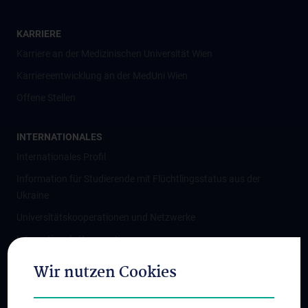
KARRIERE
Karriere an der Medizinischen Universität Wien
Karriereentwicklung an der MedUni Wien
Offene Stellen
INTERNATIONALES
Internationales Profil
Information für Studierende mit Flüchtlingsstatus aus der
Ukraine
Universitätskooperationen und Netzwerke
Internationale Kooperationen
Adjunct Professorships
Wir nutzen Cookies
Student & Staff Exchange
Das KPJ der MedUni Wien