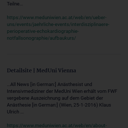
Teilne...
https://www.meduniwien.ac.at/web/en/ueber-
uns/events/jaehrliche-events/interdisziplinaere-
perioperative-echokardiographie-
notfallsonographie/aufbaukurs/
Detailsite | MedUni Vienna
...All News [in German:] Anästhesist und
Intensivmediziner der MedUni Wien erhält vom FWF
vergebene Auszeichnung auf dem Gebiet der
Anästhesie [in German:] (Wien, 25-1-2016) Klaus
Ulrich ...
https://www.meduniwien.ac.at/web/en/about-