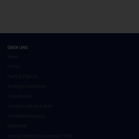
ÜBER UNS
News
Events
Facts & Figures
Strategie und Vision
Organisation
Campus und Uni-Leben
Antidiskriminierung
Bibliothek
Young Scientist Association (YSA)