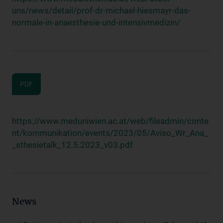
uns/news/detail/prof-dr-michael-hiesmayr-das-
normale-in-anaesthesie-und-intensivmedizin/
PDF
https://www.meduniwien.ac.at/web/fileadmin/conte
nt/kommunikation/events/2023/05/Aviso_Wr_Ana_
_sthesietalk_12.5.2023_v03.pdf
News