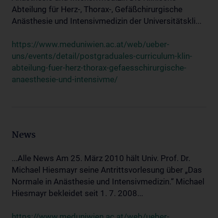
Abteilung für Herz-, Thorax-, Gefäßchirurgische
Anästhesie und Intensivmedizin der Universitätskli...
https://www.meduniwien.ac.at/web/ueber-
uns/events/detail/postgraduales-curriculum-klin-
abteilung-fuer-herz-thorax-gefaesschirurgische-
anaesthesie-und-intensivme/
News
...Alle News Am 25. März 2010 hält Univ. Prof. Dr.
Michael Hiesmayr seine Antrittsvorlesung über „Das
Normale in Anästhesie und Intensivmedizin.“ Michael
Hiesmayr bekleidet seit 1. 7. 2008...
https://www.meduniwien.ac.at/web/ueber-