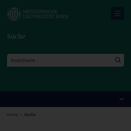
Skip
to
main
content
Suche
Home
Suche