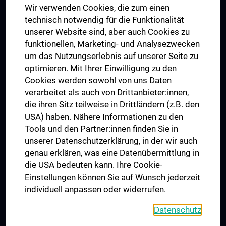
Wir verwenden Cookies, die zum einen
Graduiertentraining
technisch notwendig für die Funktionalität
Dual Career
unserer Website sind, aber auch Cookies zu
funktionellen, Marketing- und Analysezwecken
Trusted Reseach - Research Security - Foreign Interference
um das Nutzungserlebnis auf unserer Seite zu
UNESCO Lehrstuhl für Bioethik
optimieren. Mit Ihrer Einwilligung zu den
MUVI
Cookies werden sowohl von uns Daten
verarbeitet als auch von Drittanbieter:innen,
die ihren Sitz teilweise in Drittländern (z.B. den
USA) haben. Nähere Informationen zu den
Folgen Sie uns auf
Tools und den Partner:innen finden Sie in
unserer Datenschutzerklärung, in der wir auch
genau erklären, was eine Datenübermittlung in
die USA bedeuten kann. Ihre Cookie-
Einstellungen können Sie auf Wunsch jederzeit
individuell anpassen oder widerrufen.
PRESSE
JOBS
Datenschutz
MEDUNI SHOP