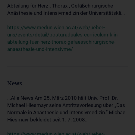
Abteilung für Herz-, Thorax-, Gefäßchirurgische
Anästhesie und Intensivmedizin der Universitätskli...
https://www.meduniwien.ac.at/web/ueber-
uns/events/detail/postgraduales-curriculum-klin-
abteilung-fuer-herz-thorax-gefaesschirurgische-
anaesthesie-und-intensivme/
News
...Alle News Am 25. März 2010 hält Univ. Prof. Dr.
Michael Hiesmayr seine Antrittsvorlesung über „Das
Normale in Anästhesie und Intensivmedizin.“ Michael
Hiesmayr bekleidet seit 1. 7. 2008...
https://www.meduniwien.ac.at/web/ueber-