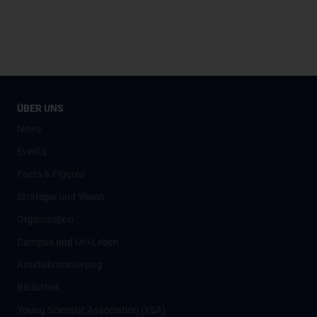
ÜBER UNS
News
Events
Facts & Figures
Strategie und Vision
Organisation
Campus und Uni-Leben
Antidiskriminierung
Bibliothek
Young Scientist Association (YSA)