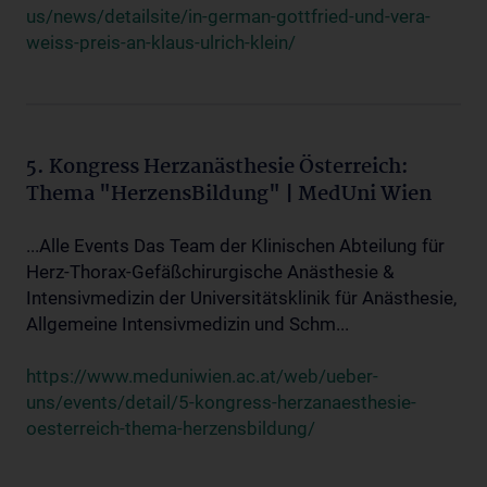
us/news/detailsite/in-german-gottfried-und-vera-
weiss-preis-an-klaus-ulrich-klein/
5. Kongress Herzanästhesie Österreich:
Thema "HerzensBildung" | MedUni Wien
...Alle Events Das Team der Klinischen Abteilung für
Herz-Thorax-Gefäßchirurgische Anästhesie &
Intensivmedizin der Universitätsklinik für Anästhesie,
Allgemeine Intensivmedizin und Schm...
https://www.meduniwien.ac.at/web/ueber-
uns/events/detail/5-kongress-herzanaesthesie-
oesterreich-thema-herzensbildung/