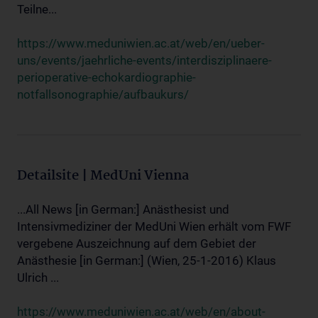
Teilne...
https://www.meduniwien.ac.at/web/en/ueber-
uns/events/jaehrliche-events/interdisziplinaere-
perioperative-echokardiographie-
notfallsonographie/aufbaukurs/
Detailsite | MedUni Vienna
...All News [in German:] Anästhesist und
Intensivmediziner der MedUni Wien erhält vom FWF
vergebene Auszeichnung auf dem Gebiet der
Anästhesie [in German:] (Wien, 25-1-2016) Klaus
Ulrich ...
https://www.meduniwien.ac.at/web/en/about-