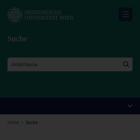
Skip
to
main
content
Suche
Home
Suche