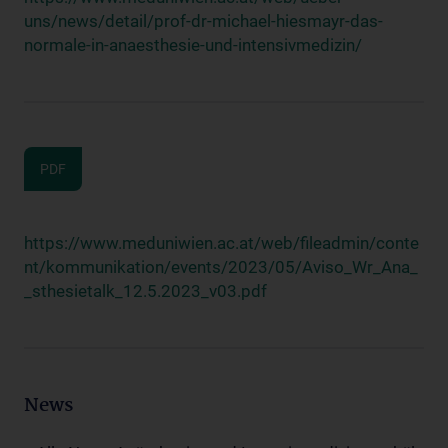
uns/news/detail/prof-dr-michael-hiesmayr-das-
normale-in-anaesthesie-und-intensivmedizin/
PDF
https://www.meduniwien.ac.at/web/fileadmin/conte
nt/kommunikation/events/2023/05/Aviso_Wr_Ana_
_sthesietalk_12.5.2023_v03.pdf
News