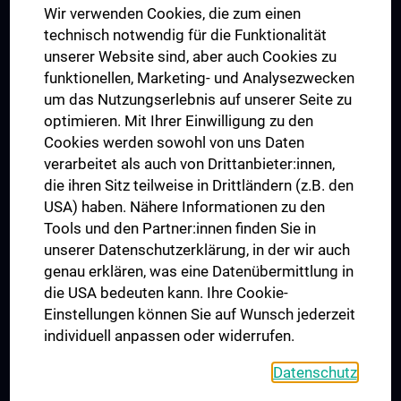
Wir verwenden Cookies, die zum einen
Graduiertentraining
technisch notwendig für die Funktionalität
Dual Career
unserer Website sind, aber auch Cookies zu
funktionellen, Marketing- und Analysezwecken
Trusted Reseach - Research Security - Foreign Interference
um das Nutzungserlebnis auf unserer Seite zu
UNESCO Lehrstuhl für Bioethik
optimieren. Mit Ihrer Einwilligung zu den
MUVI
Cookies werden sowohl von uns Daten
verarbeitet als auch von Drittanbieter:innen,
die ihren Sitz teilweise in Drittländern (z.B. den
USA) haben. Nähere Informationen zu den
Folgen Sie uns auf
Tools und den Partner:innen finden Sie in
unserer Datenschutzerklärung, in der wir auch
genau erklären, was eine Datenübermittlung in
die USA bedeuten kann. Ihre Cookie-
Einstellungen können Sie auf Wunsch jederzeit
individuell anpassen oder widerrufen.
PRESSE
JOBS
Datenschutz
MEDUNI SHOP