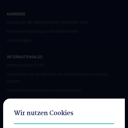
KARRIERE
Karriere an der Medizinischen Universität Wien
Karriereentwicklung an der MedUni Wien
Offene Stellen
INTERNATIONALES
Internationales Profil
Information für Studierende mit Flüchtlingsstatus aus der
Ukraine
Universitätskooperationen und Netzwerke
Internationale Kooperationen
Adjunct Professorships
Wir nutzen Cookies
Student & Staff Exchange
Das KPJ der MedUni Wien