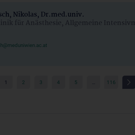
ch, Nikolas, Dr.med.univ.
linik für Anästhesie, Allgemeine Intensi
ch@meduniwien.ac.at
1
2
3
4
5
…
116