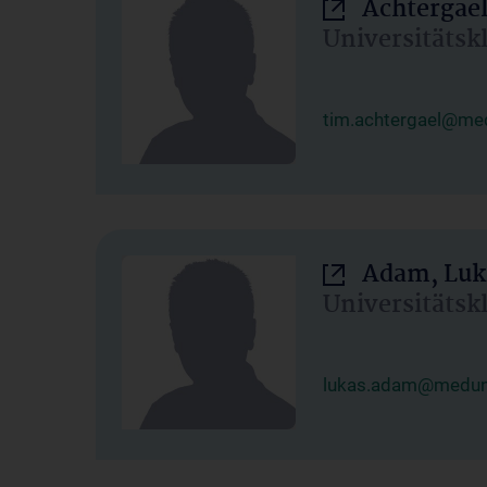
Achtergael
Universitätsk
tim.achtergael@med
Adam, Luk
Universitätsk
lukas.adam@meduni