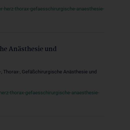
r-herz-thorax-gefaesschirurgische-anaesthesie-
che Anästhesie und
z-, Thorax-, Gefäßchirurgische Anästhesie und
herz-thorax-gefaesschirurgische-anaesthesie-