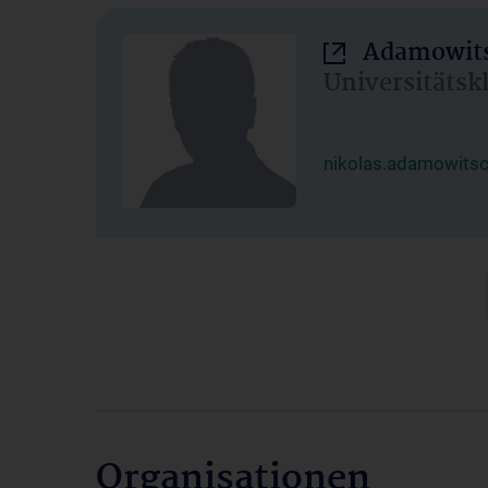
Adamowits
Universitätsk
nikolas.adamowits
Organisationen