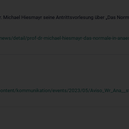
Dr. Michael Hiesmayr seine Antrittsvorlesung über „Das Norm
ews/detail/prof-dr-michael-hiesmayr-das-normale-in-anaes
/content/kommunikation/events/2023/05/Aviso_Wr_Ana__st