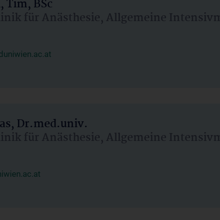
, Tim, BSc
linik für Anästhesie, Allgemeine Intensi
uniwien.ac.at
as, Dr.med.univ.
linik für Anästhesie, Allgemeine Intensi
wien.ac.at