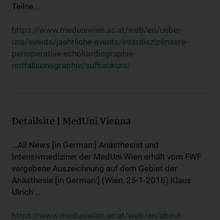
Teilne...
https://www.meduniwien.ac.at/web/en/ueber-
uns/events/jaehrliche-events/interdisziplinaere-
perioperative-echokardiographie-
notfallsonographie/aufbaukurs/
Detailsite | MedUni Vienna
...All News [in German:] Anästhesist und
Intensivmediziner der MedUni Wien erhält vom FWF
vergebene Auszeichnung auf dem Gebiet der
Anästhesie [in German:] (Wien, 25-1-2016) Klaus
Ulrich ...
https://www.meduniwien.ac.at/web/en/about-