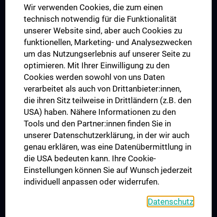
Wir verwenden Cookies, die zum einen
Graduiertentraining
technisch notwendig für die Funktionalität
Dual Career
unserer Website sind, aber auch Cookies zu
funktionellen, Marketing- und Analysezwecken
Trusted Reseach - Research Security - Foreign Interference
um das Nutzungserlebnis auf unserer Seite zu
UNESCO Lehrstuhl für Bioethik
optimieren. Mit Ihrer Einwilligung zu den
MUVI
Cookies werden sowohl von uns Daten
verarbeitet als auch von Drittanbieter:innen,
die ihren Sitz teilweise in Drittländern (z.B. den
USA) haben. Nähere Informationen zu den
Folgen Sie uns auf
Tools und den Partner:innen finden Sie in
unserer Datenschutzerklärung, in der wir auch
genau erklären, was eine Datenübermittlung in
die USA bedeuten kann. Ihre Cookie-
Einstellungen können Sie auf Wunsch jederzeit
individuell anpassen oder widerrufen.
PRESSE
JOBS
Datenschutz
MEDUNI SHOP