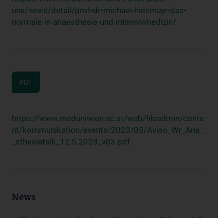
uns/news/detail/prof-dr-michael-hiesmayr-das-
normale-in-anaesthesie-und-intensivmedizin/
PDF
https://www.meduniwien.ac.at/web/fileadmin/conte
nt/kommunikation/events/2023/05/Aviso_Wr_Ana_
_sthesietalk_12.5.2023_v03.pdf
News