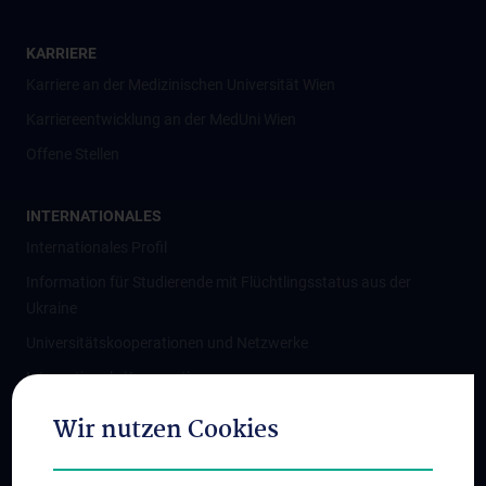
KARRIERE
Karriere an der Medizinischen Universität Wien
Karriereentwicklung an der MedUni Wien
Offene Stellen
INTERNATIONALES
Internationales Profil
Information für Studierende mit Flüchtlingsstatus aus der
Ukraine
Universitätskooperationen und Netzwerke
Internationale Kooperationen
Adjunct Professorships
Wir nutzen Cookies
Student & Staff Exchange
Das KPJ der MedUni Wien