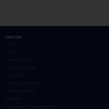
ÜBER UNS
News
Events
Facts & Figures
Strategie und Vision
Organisation
Campus und Uni-Leben
Antidiskriminierung
Bibliothek
Young Scientist Association (YSA)