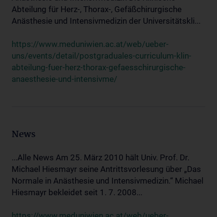
Abteilung für Herz-, Thorax-, Gefäßchirurgische
Anästhesie und Intensivmedizin der Universitätskli...
https://www.meduniwien.ac.at/web/ueber-
uns/events/detail/postgraduales-curriculum-klin-
abteilung-fuer-herz-thorax-gefaesschirurgische-
anaesthesie-und-intensivme/
News
...Alle News Am 25. März 2010 hält Univ. Prof. Dr.
Michael Hiesmayr seine Antrittsvorlesung über „Das
Normale in Anästhesie und Intensivmedizin.“ Michael
Hiesmayr bekleidet seit 1. 7. 2008...
https://www.meduniwien.ac.at/web/ueber-