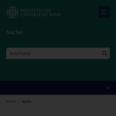
Skip
to
main
content
Suche
Home
Suche