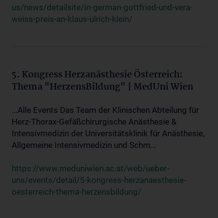
us/news/detailsite/in-german-gottfried-und-vera-
weiss-preis-an-klaus-ulrich-klein/
5. Kongress Herzanästhesie Österreich:
Thema "HerzensBildung" | MedUni Wien
...Alle Events Das Team der Klinischen Abteilung für
Herz-Thorax-Gefäßchirurgische Anästhesie &
Intensivmedizin der Universitätsklinik für Anästhesie,
Allgemeine Intensivmedizin und Schm...
https://www.meduniwien.ac.at/web/ueber-
uns/events/detail/5-kongress-herzanaesthesie-
oesterreich-thema-herzensbildung/