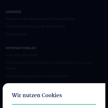
KARRIERE
Karriere an der Medizinischen Universität Wien
Karriereentwicklung an der MedUni Wien
Offene Stellen
INTERNATIONALES
Internationales Profil
Information für Studierende mit Flüchtlingsstatus aus der
Ukraine
Universitätskooperationen und Netzwerke
Internationale Kooperationen
Adjunct Professorships
Wir nutzen Cookies
Student & Staff Exchange
Das KPJ der MedUni Wien