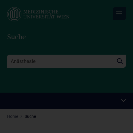
Skip
to
main
content
Suche
Home
Suche