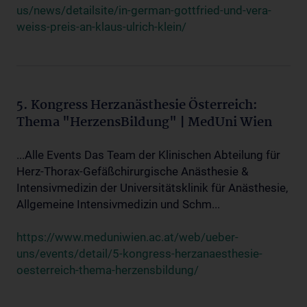
us/news/detailsite/in-german-gottfried-und-vera-
weiss-preis-an-klaus-ulrich-klein/
5. Kongress Herzanästhesie Österreich:
Thema "HerzensBildung" | MedUni Wien
...Alle Events Das Team der Klinischen Abteilung für
Herz-Thorax-Gefäßchirurgische Anästhesie &
Intensivmedizin der Universitätsklinik für Anästhesie,
Allgemeine Intensivmedizin und Schm...
https://www.meduniwien.ac.at/web/ueber-
uns/events/detail/5-kongress-herzanaesthesie-
oesterreich-thema-herzensbildung/