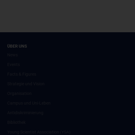
ÜBER UNS
News
Events
Facts & Figures
Strategie und Vision
Organisation
Campus und Uni-Leben
Antidiskriminierung
Bibliothek
Young Scientist Association (YSA)