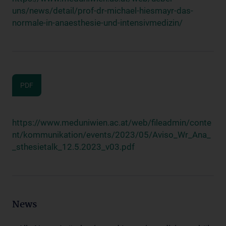
uns/news/detail/prof-dr-michael-hiesmayr-das-
normale-in-anaesthesie-und-intensivmedizin/
PDF
https://www.meduniwien.ac.at/web/fileadmin/conte
nt/kommunikation/events/2023/05/Aviso_Wr_Ana_
_sthesietalk_12.5.2023_v03.pdf
News