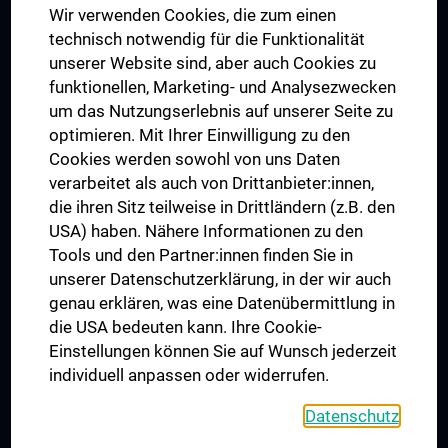
Wir verwenden Cookies, die zum einen
Graduiertentraining
technisch notwendig für die Funktionalität
Dual Career
unserer Website sind, aber auch Cookies zu
funktionellen, Marketing- und Analysezwecken
Trusted Reseach - Research Security - Foreign Interference
um das Nutzungserlebnis auf unserer Seite zu
UNESCO Lehrstuhl für Bioethik
optimieren. Mit Ihrer Einwilligung zu den
MUVI
Cookies werden sowohl von uns Daten
verarbeitet als auch von Drittanbieter:innen,
die ihren Sitz teilweise in Drittländern (z.B. den
USA) haben. Nähere Informationen zu den
Folgen Sie uns auf
Tools und den Partner:innen finden Sie in
unserer Datenschutzerklärung, in der wir auch
genau erklären, was eine Datenübermittlung in
die USA bedeuten kann. Ihre Cookie-
Einstellungen können Sie auf Wunsch jederzeit
individuell anpassen oder widerrufen.
PRESSE
JOBS
Datenschutz
MEDUNI SHOP