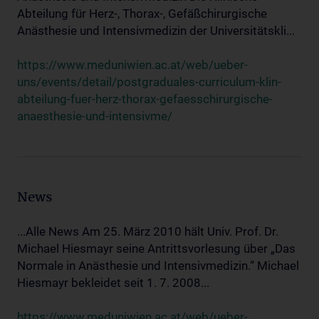
Abteilung für Herz-, Thorax-, Gefäßchirurgische
Anästhesie und Intensivmedizin der Universitätskli...
https://www.meduniwien.ac.at/web/ueber-
uns/events/detail/postgraduales-curriculum-klin-
abteilung-fuer-herz-thorax-gefaesschirurgische-
anaesthesie-und-intensivme/
News
...Alle News Am 25. März 2010 hält Univ. Prof. Dr.
Michael Hiesmayr seine Antrittsvorlesung über „Das
Normale in Anästhesie und Intensivmedizin.“ Michael
Hiesmayr bekleidet seit 1. 7. 2008...
https://www.meduniwien.ac.at/web/ueber-