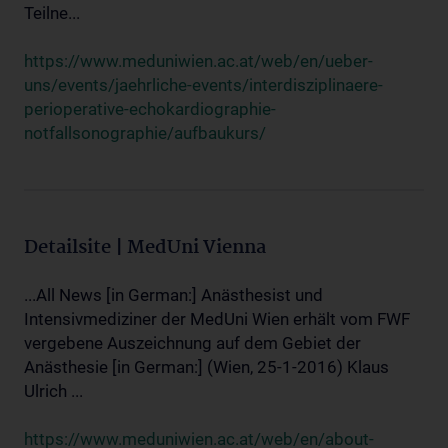
Teilne...
https://www.meduniwien.ac.at/web/en/ueber-
uns/events/jaehrliche-events/interdisziplinaere-
perioperative-echokardiographie-
notfallsonographie/aufbaukurs/
Detailsite | MedUni Vienna
...All News [in German:] Anästhesist und
Intensivmediziner der MedUni Wien erhält vom FWF
vergebene Auszeichnung auf dem Gebiet der
Anästhesie [in German:] (Wien, 25-1-2016) Klaus
Ulrich ...
https://www.meduniwien.ac.at/web/en/about-