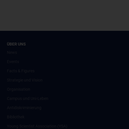
ÜBER UNS
News
Events
Facts & Figures
Strategie und Vision
Organisation
Campus und Uni-Leben
Antidiskriminierung
Bibliothek
Young Scientist Association (YSA)