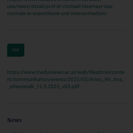
uns/news/detail/prof-dr-michael-hiesmayr-das-
normale-in-anaesthesie-und-intensivmedizin/
PDF
https://www.meduniwien.ac.at/web/fileadmin/conte
nt/kommunikation/events/2023/05/Aviso_Wr_Ana_
_sthesietalk_12.5.2023_v03.pdf
News