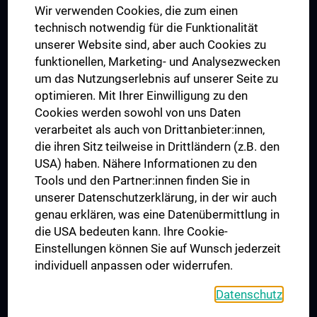
Wir verwenden Cookies, die zum einen
Graduiertentraining
technisch notwendig für die Funktionalität
Dual Career
unserer Website sind, aber auch Cookies zu
funktionellen, Marketing- und Analysezwecken
Trusted Reseach - Research Security - Foreign Interference
um das Nutzungserlebnis auf unserer Seite zu
UNESCO Lehrstuhl für Bioethik
optimieren. Mit Ihrer Einwilligung zu den
MUVI
Cookies werden sowohl von uns Daten
verarbeitet als auch von Drittanbieter:innen,
die ihren Sitz teilweise in Drittländern (z.B. den
USA) haben. Nähere Informationen zu den
Folgen Sie uns auf
Tools und den Partner:innen finden Sie in
unserer Datenschutzerklärung, in der wir auch
genau erklären, was eine Datenübermittlung in
die USA bedeuten kann. Ihre Cookie-
Einstellungen können Sie auf Wunsch jederzeit
individuell anpassen oder widerrufen.
PRESSE
JOBS
Datenschutz
MEDUNI SHOP