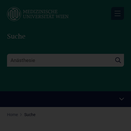
Skip
to
main
content
Suche
Home
Suche