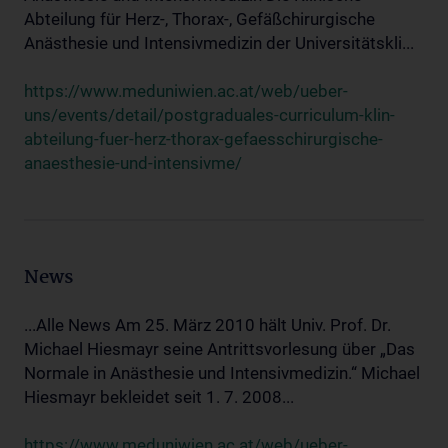
Abteilung für Herz-, Thorax-, Gefäßchirurgische
Anästhesie und Intensivmedizin der Universitätskli...
https://www.meduniwien.ac.at/web/ueber-
uns/events/detail/postgraduales-curriculum-klin-
abteilung-fuer-herz-thorax-gefaesschirurgische-
anaesthesie-und-intensivme/
News
...Alle News Am 25. März 2010 hält Univ. Prof. Dr.
Michael Hiesmayr seine Antrittsvorlesung über „Das
Normale in Anästhesie und Intensivmedizin.“ Michael
Hiesmayr bekleidet seit 1. 7. 2008...
https://www.meduniwien.ac.at/web/ueber-