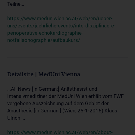
Teilne...
https://www.meduniwien.ac.at/web/en/ueber-
uns/events/jaehrliche-events/interdisziplinaere-
perioperative-echokardiographie-
notfallsonographie/aufbaukurs/
Detailsite | MedUni Vienna
...All News [in German:] Anästhesist und
Intensivmediziner der MedUni Wien erhält vom FWF
vergebene Auszeichnung auf dem Gebiet der
Anästhesie [in German:] (Wien, 25-1-2016) Klaus
Ulrich ...
https://www.meduniwien.ac.at/web/en/about-