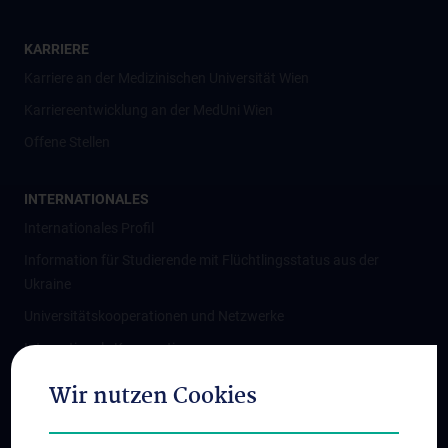
KARRIERE
Karriere an der Medizinischen Universität Wien
Karriereentwicklung an der MedUni Wien
Offene Stellen
INTERNATIONALES
Internationales Profil
Information für Studierende mit Flüchtlingsstatus aus der
Ukraine
Universitätskooperationen und Netzwerke
Internationale Kooperationen
Adjunct Professorships
Wir nutzen Cookies
Student & Staff Exchange
Das KPJ der MedUni Wien