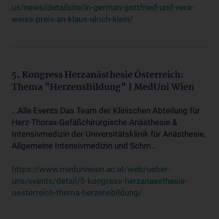
us/news/detailsite/in-german-gottfried-und-vera-
weiss-preis-an-klaus-ulrich-klein/
5. Kongress Herzanästhesie Österreich:
Thema "HerzensBildung" | MedUni Wien
...Alle Events Das Team der Klinischen Abteilung für
Herz-Thorax-Gefäßchirurgische Anästhesie &
Intensivmedizin der Universitätsklinik für Anästhesie,
Allgemeine Intensivmedizin und Schm...
https://www.meduniwien.ac.at/web/ueber-
uns/events/detail/5-kongress-herzanaesthesie-
oesterreich-thema-herzensbildung/