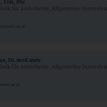
, Tim, BSc
linik für Anästhesie, Allgemeine Intensi
uniwien.ac.at
as, Dr.med.univ.
linik für Anästhesie, Allgemeine Intensi
wien.ac.at