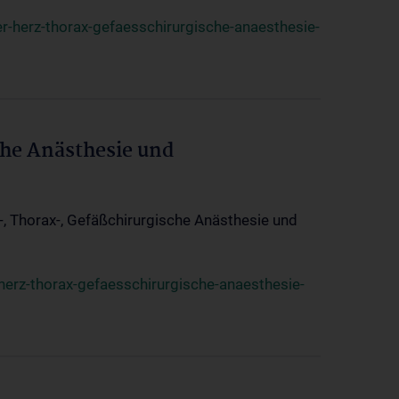
r-herz-thorax-gefaesschirurgische-anaesthesie-
che Anästhesie und
z-, Thorax-, Gefäßchirurgische Anästhesie und
herz-thorax-gefaesschirurgische-anaesthesie-