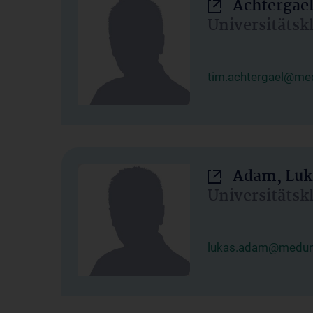
Achtergael
Universitätsk
tim.achtergael@med
Adam, Luk
Universitätsk
lukas.adam@meduni