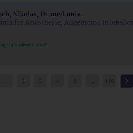
ch, Nikolas, Dr.med.univ.
linik für Anästhesie, Allgemeine Intensi
ch@meduniwien.ac.at
1
2
3
4
5
…
116