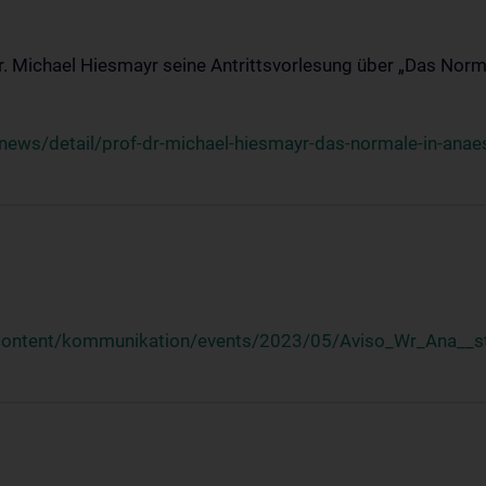
Dr. Michael Hiesmayr seine Antrittsvorlesung über „Das Norm
ews/detail/prof-dr-michael-hiesmayr-das-normale-in-anaes
/content/kommunikation/events/2023/05/Aviso_Wr_Ana__st