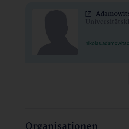
Adamowits
Universitätsk
nikolas.adamowits
Organisationen