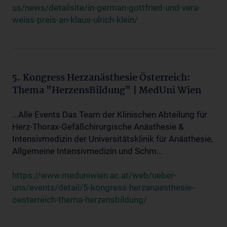
us/news/detailsite/in-german-gottfried-und-vera-
weiss-preis-an-klaus-ulrich-klein/
5. Kongress Herzanästhesie Österreich:
Thema "HerzensBildung" | MedUni Wien
...Alle Events Das Team der Klinischen Abteilung für
Herz-Thorax-Gefäßchirurgische Anästhesie &
Intensivmedizin der Universitätsklinik für Anästhesie,
Allgemeine Intensivmedizin und Schm...
https://www.meduniwien.ac.at/web/ueber-
uns/events/detail/5-kongress-herzanaesthesie-
oesterreich-thema-herzensbildung/