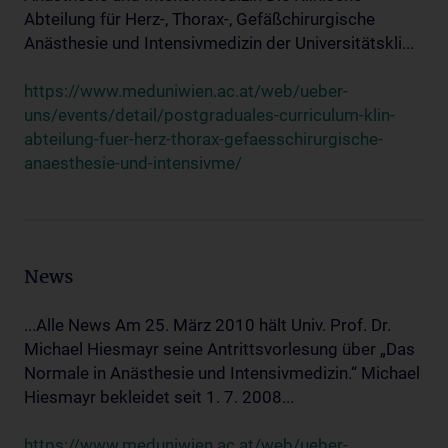
Abteilung für Herz-, Thorax-, Gefäßchirurgische
Anästhesie und Intensivmedizin der Universitätskli...
https://www.meduniwien.ac.at/web/ueber-
uns/events/detail/postgraduales-curriculum-klin-
abteilung-fuer-herz-thorax-gefaesschirurgische-
anaesthesie-und-intensivme/
News
...Alle News Am 25. März 2010 hält Univ. Prof. Dr.
Michael Hiesmayr seine Antrittsvorlesung über „Das
Normale in Anästhesie und Intensivmedizin.“ Michael
Hiesmayr bekleidet seit 1. 7. 2008...
https://www.meduniwien.ac.at/web/ueber-