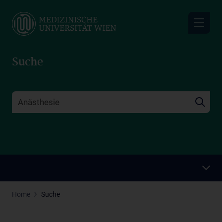
Skip
to
main
content
Suche
Home
Suche