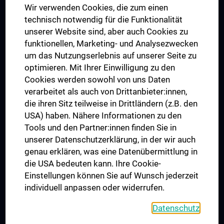
Wir verwenden Cookies, die zum einen
Graduiertentraining
technisch notwendig für die Funktionalität
Dual Career
unserer Website sind, aber auch Cookies zu
funktionellen, Marketing- und Analysezwecken
Trusted Reseach - Research Security - Foreign Interference
um das Nutzungserlebnis auf unserer Seite zu
UNESCO Lehrstuhl für Bioethik
optimieren. Mit Ihrer Einwilligung zu den
MUVI
Cookies werden sowohl von uns Daten
verarbeitet als auch von Drittanbieter:innen,
die ihren Sitz teilweise in Drittländern (z.B. den
USA) haben. Nähere Informationen zu den
Folgen Sie uns auf
Tools und den Partner:innen finden Sie in
unserer Datenschutzerklärung, in der wir auch
genau erklären, was eine Datenübermittlung in
die USA bedeuten kann. Ihre Cookie-
Einstellungen können Sie auf Wunsch jederzeit
individuell anpassen oder widerrufen.
PRESSE
JOBS
Datenschutz
MEDUNI SHOP