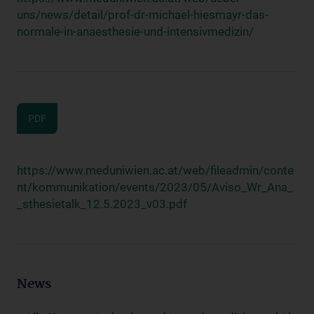
uns/news/detail/prof-dr-michael-hiesmayr-das-
normale-in-anaesthesie-und-intensivmedizin/
PDF
https://www.meduniwien.ac.at/web/fileadmin/conte
nt/kommunikation/events/2023/05/Aviso_Wr_Ana_
_sthesietalk_12.5.2023_v03.pdf
News