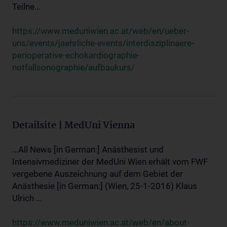
Teilne...
https://www.meduniwien.ac.at/web/en/ueber-
uns/events/jaehrliche-events/interdisziplinaere-
perioperative-echokardiographie-
notfallsonographie/aufbaukurs/
Detailsite | MedUni Vienna
...All News [in German:] Anästhesist und
Intensivmediziner der MedUni Wien erhält vom FWF
vergebene Auszeichnung auf dem Gebiet der
Anästhesie [in German:] (Wien, 25-1-2016) Klaus
Ulrich ...
https://www.meduniwien.ac.at/web/en/about-