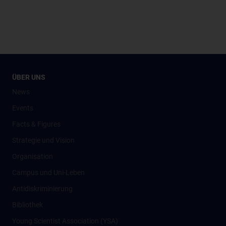
ÜBER UNS
News
Events
Facts & Figures
Strategie und Vision
Organisation
Campus und Uni-Leben
Antidiskriminierung
Bibliothek
Young Scientist Association (YSA)