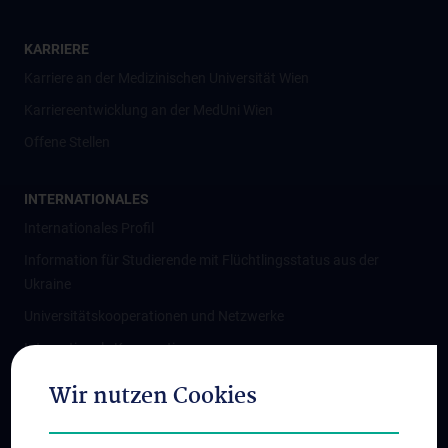
KARRIERE
Karriere an der Medizinischen Universität Wien
Karriereentwicklung an der MedUni Wien
Offene Stellen
INTERNATIONALES
Internationales Profil
Information für Studierende mit Flüchtlingsstatus aus der
Ukraine
Universitätskooperationen und Netzwerke
Internationale Kooperationen
Adjunct Professorships
Wir nutzen Cookies
Student & Staff Exchange
Das KPJ der MedUni Wien