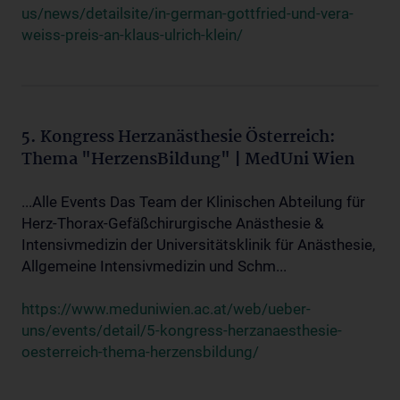
us/news/detailsite/in-german-gottfried-und-vera-
weiss-preis-an-klaus-ulrich-klein/
5. Kongress Herzanästhesie Österreich:
Thema "HerzensBildung" | MedUni Wien
...Alle Events Das Team der Klinischen Abteilung für
Herz-Thorax-Gefäßchirurgische Anästhesie &
Intensivmedizin der Universitätsklinik für Anästhesie,
Allgemeine Intensivmedizin und Schm...
https://www.meduniwien.ac.at/web/ueber-
uns/events/detail/5-kongress-herzanaesthesie-
oesterreich-thema-herzensbildung/