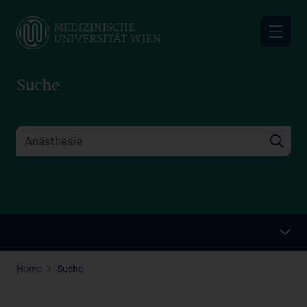
Skip
to
main
content
Suche
Home
Suche