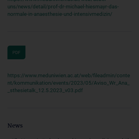
uns/news/detail/prof-dr-michael-hiesmayr-das-
normale-in-anaesthesie-und-intensivmedizin/
PDF
https://www.meduniwien.ac.at/web/fileadmin/conte
nt/kommunikation/events/2023/05/Aviso_Wr_Ana_
_sthesietalk_12.5.2023_v03.pdf
News