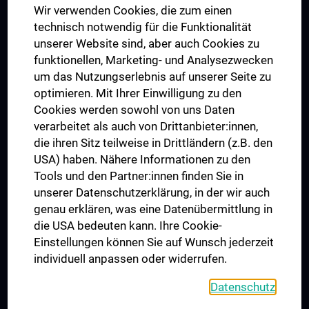
Wir verwenden Cookies, die zum einen
Graduiertentraining
technisch notwendig für die Funktionalität
Dual Career
unserer Website sind, aber auch Cookies zu
funktionellen, Marketing- und Analysezwecken
Trusted Reseach - Research Security - Foreign Interference
um das Nutzungserlebnis auf unserer Seite zu
UNESCO Lehrstuhl für Bioethik
optimieren. Mit Ihrer Einwilligung zu den
MUVI
Cookies werden sowohl von uns Daten
verarbeitet als auch von Drittanbieter:innen,
die ihren Sitz teilweise in Drittländern (z.B. den
USA) haben. Nähere Informationen zu den
Folgen Sie uns auf
Tools und den Partner:innen finden Sie in
unserer Datenschutzerklärung, in der wir auch
genau erklären, was eine Datenübermittlung in
die USA bedeuten kann. Ihre Cookie-
Einstellungen können Sie auf Wunsch jederzeit
individuell anpassen oder widerrufen.
PRESSE
JOBS
Datenschutz
MEDUNI SHOP