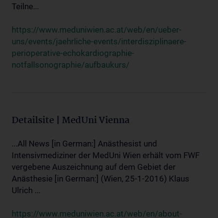
Teilne...
https://www.meduniwien.ac.at/web/en/ueber-
uns/events/jaehrliche-events/interdisziplinaere-
perioperative-echokardiographie-
notfallsonographie/aufbaukurs/
Detailsite | MedUni Vienna
...All News [in German:] Anästhesist und
Intensivmediziner der MedUni Wien erhält vom FWF
vergebene Auszeichnung auf dem Gebiet der
Anästhesie [in German:] (Wien, 25-1-2016) Klaus
Ulrich ...
https://www.meduniwien.ac.at/web/en/about-