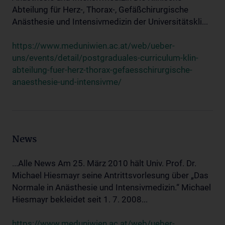
Abteilung für Herz-, Thorax-, Gefäßchirurgische
Anästhesie und Intensivmedizin der Universitätskli...
https://www.meduniwien.ac.at/web/ueber-
uns/events/detail/postgraduales-curriculum-klin-
abteilung-fuer-herz-thorax-gefaesschirurgische-
anaesthesie-und-intensivme/
News
...Alle News Am 25. März 2010 hält Univ. Prof. Dr.
Michael Hiesmayr seine Antrittsvorlesung über „Das
Normale in Anästhesie und Intensivmedizin.“ Michael
Hiesmayr bekleidet seit 1. 7. 2008...
https://www.meduniwien.ac.at/web/ueber-