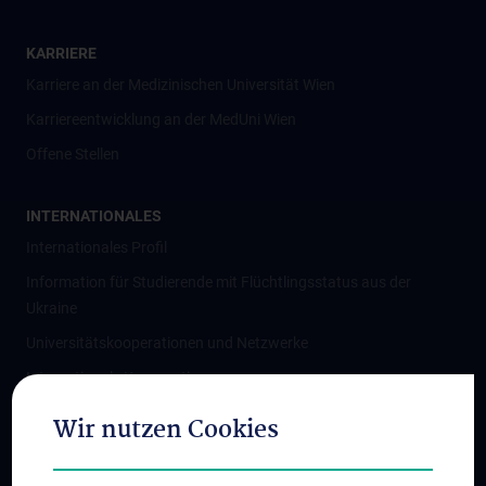
KARRIERE
Karriere an der Medizinischen Universität Wien
Karriereentwicklung an der MedUni Wien
Offene Stellen
INTERNATIONALES
Internationales Profil
Information für Studierende mit Flüchtlingsstatus aus der
Ukraine
Universitätskooperationen und Netzwerke
Internationale Kooperationen
Adjunct Professorships
Wir nutzen Cookies
Student & Staff Exchange
Das KPJ der MedUni Wien