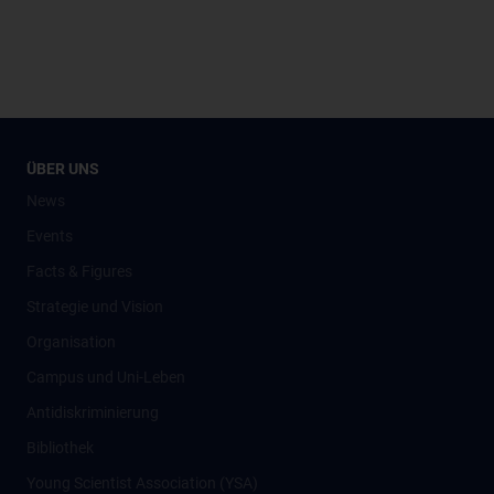
ÜBER UNS
News
Events
Facts & Figures
Strategie und Vision
Organisation
Campus und Uni-Leben
Antidiskriminierung
Bibliothek
Young Scientist Association (YSA)