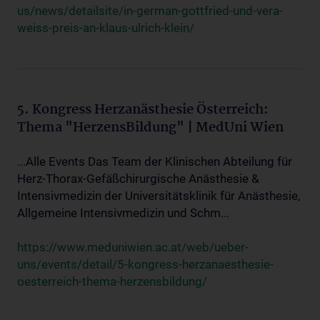
us/news/detailsite/in-german-gottfried-und-vera-
weiss-preis-an-klaus-ulrich-klein/
5. Kongress Herzanästhesie Österreich:
Thema "HerzensBildung" | MedUni Wien
...Alle Events Das Team der Klinischen Abteilung für
Herz-Thorax-Gefäßchirurgische Anästhesie &
Intensivmedizin der Universitätsklinik für Anästhesie,
Allgemeine Intensivmedizin und Schm...
https://www.meduniwien.ac.at/web/ueber-
uns/events/detail/5-kongress-herzanaesthesie-
oesterreich-thema-herzensbildung/