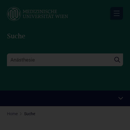
Skip
to
main
content
Suche
Home
Suche