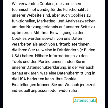
Wir verwenden Cookies, die zum einen
Graduiertentraining
technisch notwendig für die Funktionalität
Dual Career
unserer Website sind, aber auch Cookies zu
funktionellen, Marketing- und Analysezwecken
Trusted Reseach - Research Security - Foreign Interference
um das Nutzungserlebnis auf unserer Seite zu
UNESCO Lehrstuhl für Bioethik
optimieren. Mit Ihrer Einwilligung zu den
MUVI
Cookies werden sowohl von uns Daten
verarbeitet als auch von Drittanbieter:innen,
die ihren Sitz teilweise in Drittländern (z.B. den
USA) haben. Nähere Informationen zu den
Folgen Sie uns auf
Tools und den Partner:innen finden Sie in
unserer Datenschutzerklärung, in der wir auch
genau erklären, was eine Datenübermittlung in
die USA bedeuten kann. Ihre Cookie-
Einstellungen können Sie auf Wunsch jederzeit
individuell anpassen oder widerrufen.
PRESSE
JOBS
Datenschutz
MEDUNI SHOP