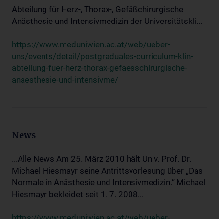
Abteilung für Herz-, Thorax-, Gefäßchirurgische
Anästhesie und Intensivmedizin der Universitätskli...
https://www.meduniwien.ac.at/web/ueber-
uns/events/detail/postgraduales-curriculum-klin-
abteilung-fuer-herz-thorax-gefaesschirurgische-
anaesthesie-und-intensivme/
News
...Alle News Am 25. März 2010 hält Univ. Prof. Dr.
Michael Hiesmayr seine Antrittsvorlesung über „Das
Normale in Anästhesie und Intensivmedizin.“ Michael
Hiesmayr bekleidet seit 1. 7. 2008...
https://www.meduniwien.ac.at/web/ueber-