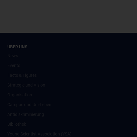
ÜBER UNS
News
Events
Facts & Figures
Strategie und Vision
Organisation
Campus und Uni-Leben
Antidiskriminierung
Bibliothek
Young Scientist Association (YSA)