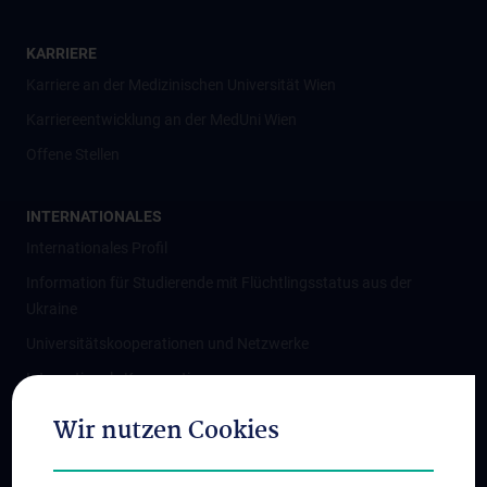
KARRIERE
Karriere an der Medizinischen Universität Wien
Karriereentwicklung an der MedUni Wien
Offene Stellen
INTERNATIONALES
Internationales Profil
Information für Studierende mit Flüchtlingsstatus aus der
Ukraine
Universitätskooperationen und Netzwerke
Internationale Kooperationen
Adjunct Professorships
Wir nutzen Cookies
Student & Staff Exchange
Das KPJ der MedUni Wien