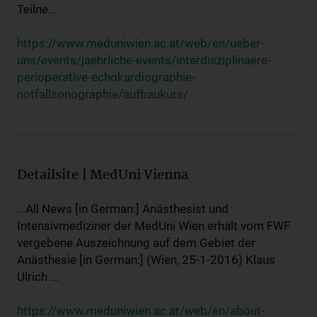
Teilne...
https://www.meduniwien.ac.at/web/en/ueber-
uns/events/jaehrliche-events/interdisziplinaere-
perioperative-echokardiographie-
notfallsonographie/aufbaukurs/
Detailsite | MedUni Vienna
...All News [in German:] Anästhesist und
Intensivmediziner der MedUni Wien erhält vom FWF
vergebene Auszeichnung auf dem Gebiet der
Anästhesie [in German:] (Wien, 25-1-2016) Klaus
Ulrich ...
https://www.meduniwien.ac.at/web/en/about-