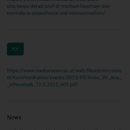
uns/news/detail/prof-dr-michael-hiesmayr-das-
normale-in-anaesthesie-und-intensivmedizin/
PDF
https://www.meduniwien.ac.at/web/fileadmin/conte
nt/kommunikation/events/2023/05/Aviso_Wr_Ana_
_sthesietalk_12.5.2023_v03.pdf
News