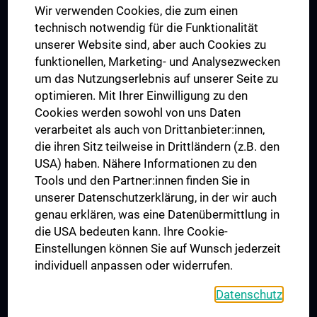
Wir verwenden Cookies, die zum einen
Graduiertentraining
technisch notwendig für die Funktionalität
Dual Career
unserer Website sind, aber auch Cookies zu
funktionellen, Marketing- und Analysezwecken
Trusted Reseach - Research Security - Foreign Interference
um das Nutzungserlebnis auf unserer Seite zu
UNESCO Lehrstuhl für Bioethik
optimieren. Mit Ihrer Einwilligung zu den
MUVI
Cookies werden sowohl von uns Daten
verarbeitet als auch von Drittanbieter:innen,
die ihren Sitz teilweise in Drittländern (z.B. den
USA) haben. Nähere Informationen zu den
Folgen Sie uns auf
Tools und den Partner:innen finden Sie in
unserer Datenschutzerklärung, in der wir auch
genau erklären, was eine Datenübermittlung in
die USA bedeuten kann. Ihre Cookie-
Einstellungen können Sie auf Wunsch jederzeit
individuell anpassen oder widerrufen.
PRESSE
JOBS
Datenschutz
MEDUNI SHOP