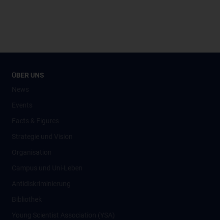
ÜBER UNS
News
Events
Facts & Figures
Strategie und Vision
Organisation
Campus und Uni-Leben
Antidiskriminierung
Bibliothek
Young Scientist Association (YSA)