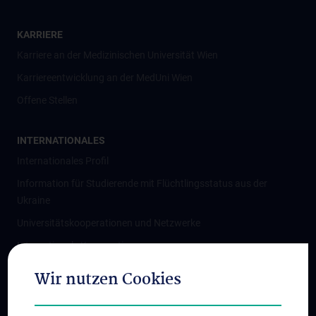
KARRIERE
Karriere an der Medizinischen Universität Wien
Karriereentwicklung an der MedUni Wien
Offene Stellen
INTERNATIONALES
Internationales Profil
Information für Studierende mit Flüchtlingsstatus aus der
Ukraine
Universitätskooperationen und Netzwerke
Internationale Kooperationen
Adjunct Professorships
Wir nutzen Cookies
Student & Staff Exchange
Das KPJ der MedUni Wien