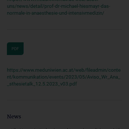
uns/news/detail/prof-dr-michael-hiesmayr-das-
normale-in-anaesthesie-und-intensivmedizin/
PDF
https://www.meduniwien.ac.at/web/fileadmin/conte
nt/kommunikation/events/2023/05/Aviso_Wr_Ana_
_sthesietalk_12.5.2023_v03.pdf
News