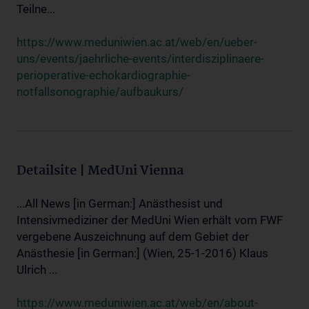
Teilne...
https://www.meduniwien.ac.at/web/en/ueber-
uns/events/jaehrliche-events/interdisziplinaere-
perioperative-echokardiographie-
notfallsonographie/aufbaukurs/
Detailsite | MedUni Vienna
...All News [in German:] Anästhesist und
Intensivmediziner der MedUni Wien erhält vom FWF
vergebene Auszeichnung auf dem Gebiet der
Anästhesie [in German:] (Wien, 25-1-2016) Klaus
Ulrich ...
https://www.meduniwien.ac.at/web/en/about-