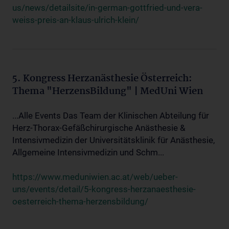
us/news/detailsite/in-german-gottfried-und-vera-
weiss-preis-an-klaus-ulrich-klein/
5. Kongress Herzanästhesie Österreich:
Thema "HerzensBildung" | MedUni Wien
...Alle Events Das Team der Klinischen Abteilung für
Herz-Thorax-Gefäßchirurgische Anästhesie &
Intensivmedizin der Universitätsklinik für Anästhesie,
Allgemeine Intensivmedizin und Schm...
https://www.meduniwien.ac.at/web/ueber-
uns/events/detail/5-kongress-herzanaesthesie-
oesterreich-thema-herzensbildung/