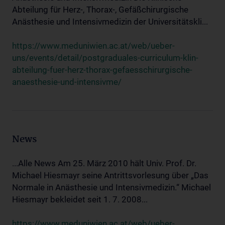
Abteilung für Herz-, Thorax-, Gefäßchirurgische
Anästhesie und Intensivmedizin der Universitätskli...
https://www.meduniwien.ac.at/web/ueber-
uns/events/detail/postgraduales-curriculum-klin-
abteilung-fuer-herz-thorax-gefaesschirurgische-
anaesthesie-und-intensivme/
News
...Alle News Am 25. März 2010 hält Univ. Prof. Dr.
Michael Hiesmayr seine Antrittsvorlesung über „Das
Normale in Anästhesie und Intensivmedizin.“ Michael
Hiesmayr bekleidet seit 1. 7. 2008...
https://www.meduniwien.ac.at/web/ueber-