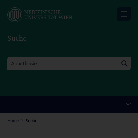
Skip
to
main
content
Suche
Home
Suche