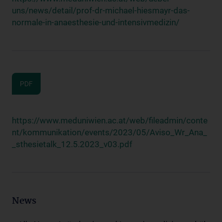
uns/news/detail/prof-dr-michael-hiesmayr-das-
normale-in-anaesthesie-und-intensivmedizin/
PDF
https://www.meduniwien.ac.at/web/fileadmin/conte
nt/kommunikation/events/2023/05/Aviso_Wr_Ana_
_sthesietalk_12.5.2023_v03.pdf
News