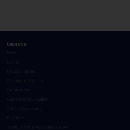
ÜBER UNS
News
Events
Facts & Figures
Strategie und Vision
Organisation
Campus und Uni-Leben
Antidiskriminierung
Bibliothek
Young Scientist Association (YSA)