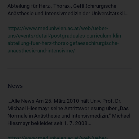
Abteilung für Herz-, Thorax-, Gefäßchirurgische
Anästhesie und Intensivmedizin der Universitätskli...
https://www.meduniwien.ac.at/web/ueber-
uns/events/detail/postgraduales-curriculum-klin-
abteilung-fuer-herz-thorax-gefaesschirurgische-
anaesthesie-und-intensivme/
News
...Alle News Am 25. März 2010 hält Univ. Prof. Dr.
Michael Hiesmayr seine Antrittsvorlesung über „Das
Normale in Anästhesie und Intensivmedizin.“ Michael
Hiesmayr bekleidet seit 1. 7. 2008...
https://www.meduniwien.ac.at/web/ueber-