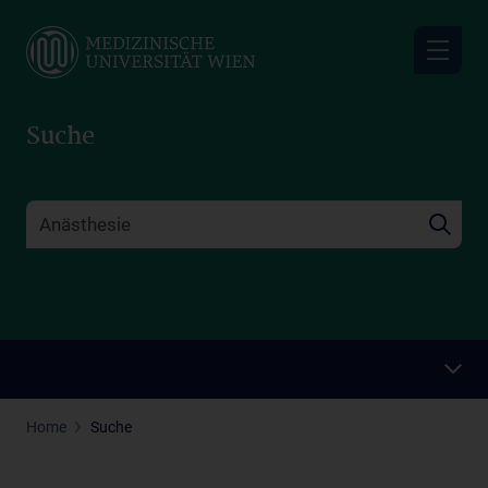
Skip
to
main
content
Suche
Home
Suche