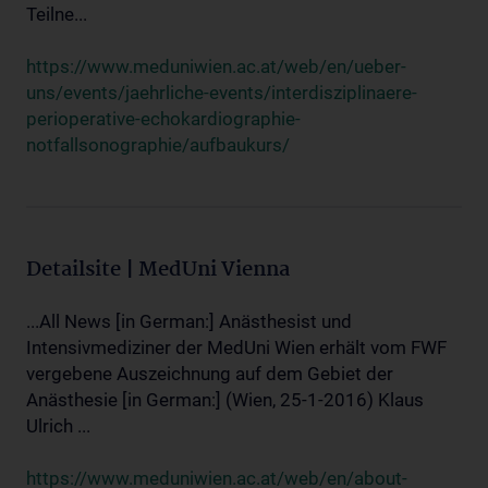
Teilne...
https://www.meduniwien.ac.at/web/en/ueber-
uns/events/jaehrliche-events/interdisziplinaere-
perioperative-echokardiographie-
notfallsonographie/aufbaukurs/
Detailsite | MedUni Vienna
...All News [in German:] Anästhesist und
Intensivmediziner der MedUni Wien erhält vom FWF
vergebene Auszeichnung auf dem Gebiet der
Anästhesie [in German:] (Wien, 25-1-2016) Klaus
Ulrich ...
https://www.meduniwien.ac.at/web/en/about-