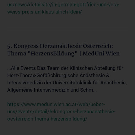
us/news/detailsite/in-german-gottfried-und-vera-
weiss-preis-an-klaus-ulrich-klein/
5. Kongress Herzanästhesie Österreich:
Thema "HerzensBildung" | MedUni Wien
...Alle Events Das Team der Klinischen Abteilung für
Herz-Thorax-Gefäßchirurgische Anästhesie &
Intensivmedizin der Universitätsklinik für Anästhesie,
Allgemeine Intensivmedizin und Schm...
https://www.meduniwien.ac.at/web/ueber-
uns/events/detail/5-kongress-herzanaesthesie-
oesterreich-thema-herzensbildung/