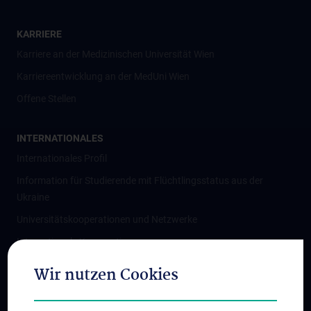
KARRIERE
Karriere an der Medizinischen Universität Wien
Karriereentwicklung an der MedUni Wien
Offene Stellen
INTERNATIONALES
Internationales Profil
Information für Studierende mit Flüchtlingsstatus aus der
Ukraine
Universitätskooperationen und Netzwerke
Internationale Kooperationen
Adjunct Professorships
Wir nutzen Cookies
Student & Staff Exchange
Das KPJ der MedUni Wien