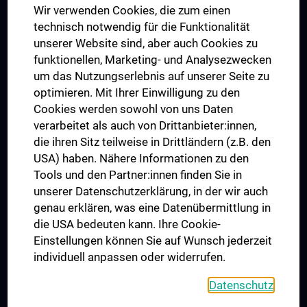
Wir verwenden Cookies, die zum einen
Graduiertentraining
technisch notwendig für die Funktionalität
Dual Career
unserer Website sind, aber auch Cookies zu
funktionellen, Marketing- und Analysezwecken
Trusted Reseach - Research Security - Foreign Interference
um das Nutzungserlebnis auf unserer Seite zu
UNESCO Lehrstuhl für Bioethik
optimieren. Mit Ihrer Einwilligung zu den
MUVI
Cookies werden sowohl von uns Daten
verarbeitet als auch von Drittanbieter:innen,
die ihren Sitz teilweise in Drittländern (z.B. den
USA) haben. Nähere Informationen zu den
Folgen Sie uns auf
Tools und den Partner:innen finden Sie in
unserer Datenschutzerklärung, in der wir auch
genau erklären, was eine Datenübermittlung in
die USA bedeuten kann. Ihre Cookie-
Einstellungen können Sie auf Wunsch jederzeit
individuell anpassen oder widerrufen.
PRESSE
JOBS
Datenschutz
MEDUNI SHOP