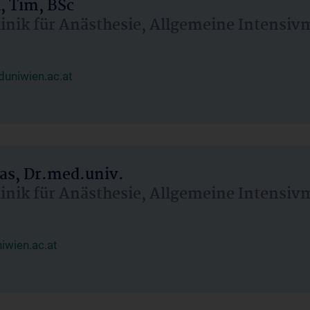
, Tim, BSc
linik für Anästhesie, Allgemeine Intensi
uniwien.ac.at
as, Dr.med.univ.
linik für Anästhesie, Allgemeine Intensi
wien.ac.at