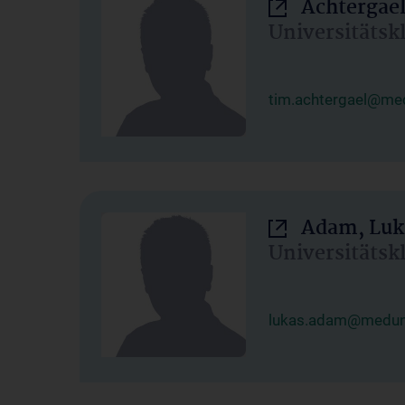
Achtergael
Universitätsk
tim.achtergael@med
Adam, Luk
Universitätsk
lukas.adam@meduni