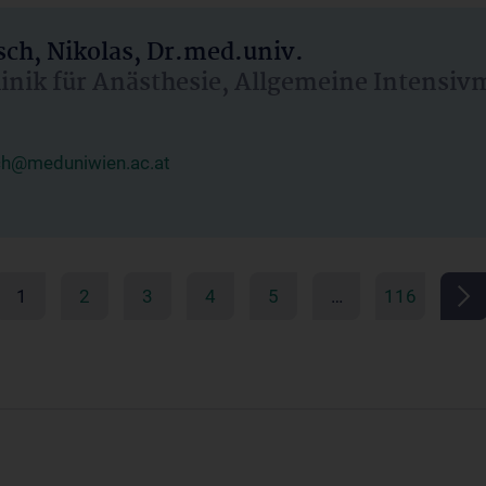
ch, Nikolas, Dr.med.univ.
linik für Anästhesie, Allgemeine Intensi
ch@meduniwien.ac.at
1
2
3
4
5
…
116