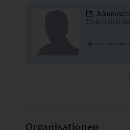
Adamowits
Universitätsk
nikolas.adamowits
Organisationen