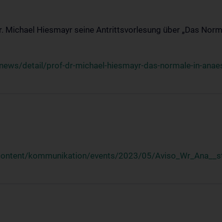
Dr. Michael Hiesmayr seine Antrittsvorlesung über „Das Norm
ews/detail/prof-dr-michael-hiesmayr-das-normale-in-anaes
/content/kommunikation/events/2023/05/Aviso_Wr_Ana__st