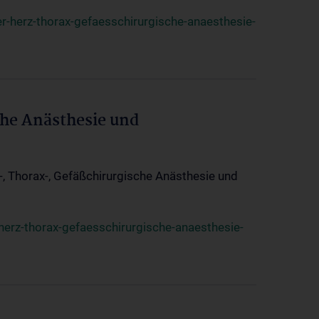
r-herz-thorax-gefaesschirurgische-anaesthesie-
che Anästhesie und
z-, Thorax-, Gefäßchirurgische Anästhesie und
herz-thorax-gefaesschirurgische-anaesthesie-