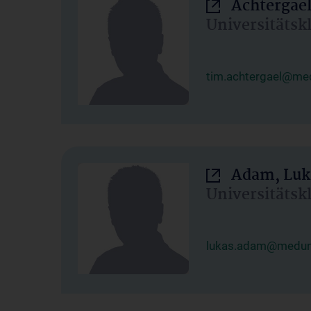
Achtergael
Universitätsk
tim.achtergael@med
Adam, Luk
Universitätsk
lukas.adam@meduni