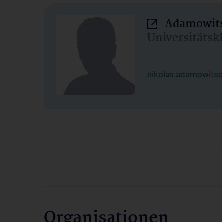
Adamowits
Universitätsk
nikolas.adamowits
Organisationen