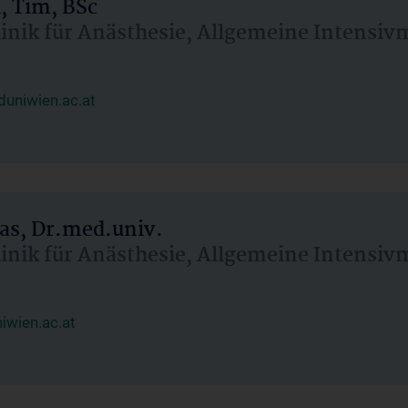
, Tim, BSc
linik für Anästhesie, Allgemeine Intensi
uniwien.ac.at
as, Dr.med.univ.
linik für Anästhesie, Allgemeine Intensi
wien.ac.at