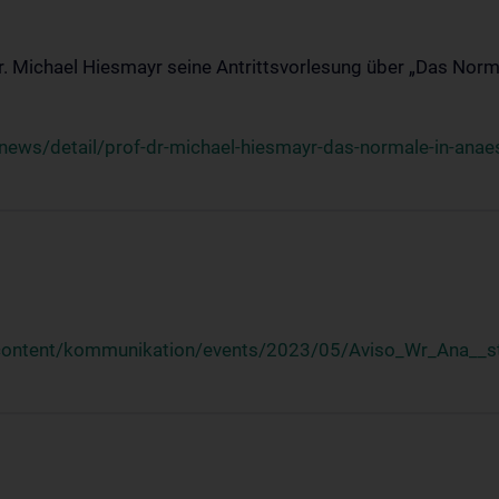
Dr. Michael Hiesmayr seine Antrittsvorlesung über „Das Norm
ews/detail/prof-dr-michael-hiesmayr-das-normale-in-anaes
/content/kommunikation/events/2023/05/Aviso_Wr_Ana__st