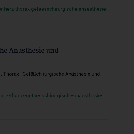
r-herz-thorax-gefaesschirurgische-anaesthesie-
che Anästhesie und
z-, Thorax-, Gefäßchirurgische Anästhesie und
herz-thorax-gefaesschirurgische-anaesthesie-