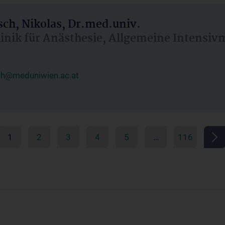
ch, Nikolas, Dr.med.univ.
linik für Anästhesie, Allgemeine Intensi
ch@meduniwien.ac.at
1
2
3
4
5
…
116