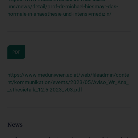
uns/news/detail/prof-dr-michael-hiesmayr-das-
normale-in-anaesthesie-und-intensivmedizin/
PDF
https://www.meduniwien.ac.at/web/fileadmin/conte
nt/kommunikation/events/2023/05/Aviso_Wr_Ana_
_sthesietalk_12.5.2023_v03.pdf
News