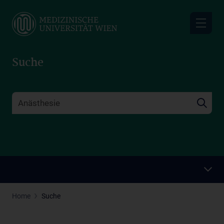
Skip
to
main
content
Suche
Home
Suche