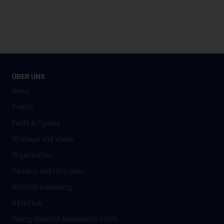
ÜBER UNS
News
Events
Facts & Figures
Strategie und Vision
Organisation
Campus und Uni-Leben
Antidiskriminierung
Bibliothek
Young Scientist Association (YSA)