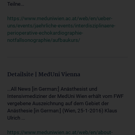
Teilne...
https://www.meduniwien.ac.at/web/en/ueber-
uns/events/jaehrliche-events/interdisziplinaere-
perioperative-echokardiographie-
notfallsonographie/aufbaukurs/
Detailsite | MedUni Vienna
...All News [in German:] Anästhesist und
Intensivmediziner der MedUni Wien erhält vom FWF
vergebene Auszeichnung auf dem Gebiet der
Anästhesie [in German:] (Wien, 25-1-2016) Klaus
Ulrich ...
https://www.meduniwien.ac.at/web/en/about-