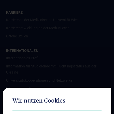
KARRIERE
Karriere an der Medizinischen Universität Wien
Karriereentwicklung an der MedUni Wien
Offene Stellen
INTERNATIONALES
Internationales Profil
Information für Studierende mit Flüchtlingsstatus aus der
Ukraine
Universitätskooperationen und Netzwerke
Internationale Kooperationen
Adjunct Professorships
Wir nutzen Cookies
Student & Staff Exchange
Das KPJ der MedUni Wien