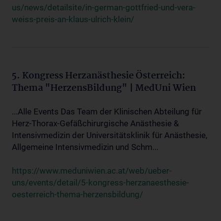
us/news/detailsite/in-german-gottfried-und-vera-
weiss-preis-an-klaus-ulrich-klein/
5. Kongress Herzanästhesie Österreich:
Thema "HerzensBildung" | MedUni Wien
...Alle Events Das Team der Klinischen Abteilung für
Herz-Thorax-Gefäßchirurgische Anästhesie &
Intensivmedizin der Universitätsklinik für Anästhesie,
Allgemeine Intensivmedizin und Schm...
https://www.meduniwien.ac.at/web/ueber-
uns/events/detail/5-kongress-herzanaesthesie-
oesterreich-thema-herzensbildung/