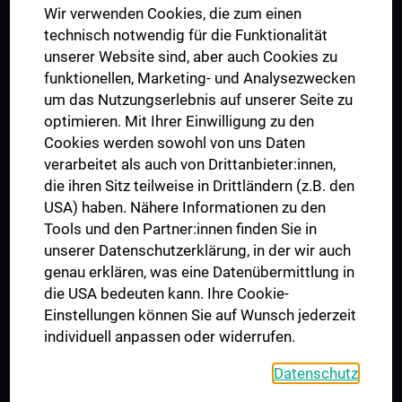
Wir verwenden Cookies, die zum einen
Graduiertentraining
technisch notwendig für die Funktionalität
Dual Career
unserer Website sind, aber auch Cookies zu
funktionellen, Marketing- und Analysezwecken
Trusted Reseach - Research Security - Foreign Interference
um das Nutzungserlebnis auf unserer Seite zu
UNESCO Lehrstuhl für Bioethik
optimieren. Mit Ihrer Einwilligung zu den
MUVI
Cookies werden sowohl von uns Daten
verarbeitet als auch von Drittanbieter:innen,
die ihren Sitz teilweise in Drittländern (z.B. den
USA) haben. Nähere Informationen zu den
Folgen Sie uns auf
Tools und den Partner:innen finden Sie in
unserer Datenschutzerklärung, in der wir auch
genau erklären, was eine Datenübermittlung in
die USA bedeuten kann. Ihre Cookie-
Einstellungen können Sie auf Wunsch jederzeit
individuell anpassen oder widerrufen.
PRESSE
JOBS
Datenschutz
MEDUNI SHOP