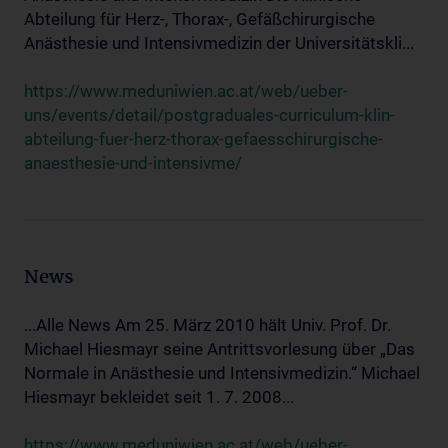
Abteilung für Herz-, Thorax-, Gefäßchirurgische
Anästhesie und Intensivmedizin der Universitätskli...
https://www.meduniwien.ac.at/web/ueber-
uns/events/detail/postgraduales-curriculum-klin-
abteilung-fuer-herz-thorax-gefaesschirurgische-
anaesthesie-und-intensivme/
News
...Alle News Am 25. März 2010 hält Univ. Prof. Dr.
Michael Hiesmayr seine Antrittsvorlesung über „Das
Normale in Anästhesie und Intensivmedizin.“ Michael
Hiesmayr bekleidet seit 1. 7. 2008...
https://www.meduniwien.ac.at/web/ueber-