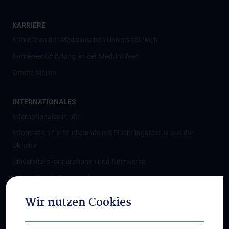
KARRIERE
Karriere an der Medizinischen Universität Wien
Karriereentwicklung an der MedUni Wien
Offene Stellen
INTERNATIONALES
Internationales Profil
Information für Studierende mit Flüchtlingsstatus aus der
Ukraine
Universitätskooperationen und Netzwerke
Internationale Kooperationen
Adjunct Professorships
Wir nutzen Cookies
Student & Staff Exchange
Das KPJ der MedUni Wien