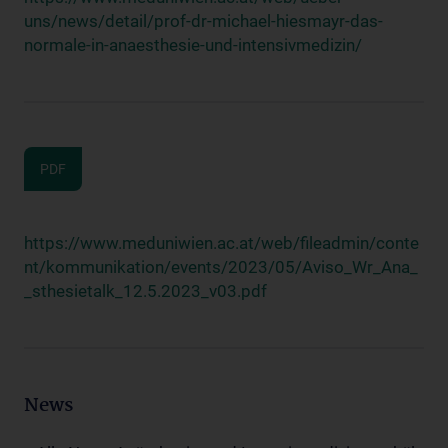
uns/news/detail/prof-dr-michael-hiesmayr-das-
normale-in-anaesthesie-und-intensivmedizin/
PDF
https://www.meduniwien.ac.at/web/fileadmin/conte
nt/kommunikation/events/2023/05/Aviso_Wr_Ana_
_sthesietalk_12.5.2023_v03.pdf
News