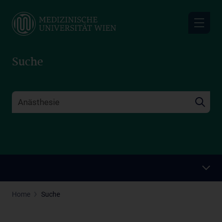
Skip
to
main
content
Suche
Home
Suche