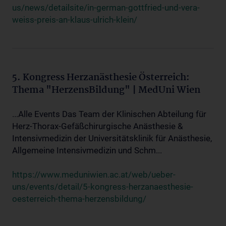
us/news/detailsite/in-german-gottfried-und-vera-
weiss-preis-an-klaus-ulrich-klein/
5. Kongress Herzanästhesie Österreich:
Thema "HerzensBildung" | MedUni Wien
...Alle Events Das Team der Klinischen Abteilung für
Herz-Thorax-Gefäßchirurgische Anästhesie &
Intensivmedizin der Universitätsklinik für Anästhesie,
Allgemeine Intensivmedizin und Schm...
https://www.meduniwien.ac.at/web/ueber-
uns/events/detail/5-kongress-herzanaesthesie-
oesterreich-thema-herzensbildung/