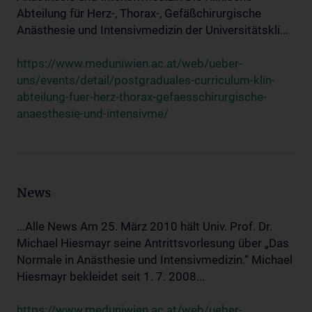
Abteilung für Herz-, Thorax-, Gefäßchirurgische
Anästhesie und Intensivmedizin der Universitätskli...
https://www.meduniwien.ac.at/web/ueber-
uns/events/detail/postgraduales-curriculum-klin-
abteilung-fuer-herz-thorax-gefaesschirurgische-
anaesthesie-und-intensivme/
News
...Alle News Am 25. März 2010 hält Univ. Prof. Dr.
Michael Hiesmayr seine Antrittsvorlesung über „Das
Normale in Anästhesie und Intensivmedizin.“ Michael
Hiesmayr bekleidet seit 1. 7. 2008...
https://www.meduniwien.ac.at/web/ueber-