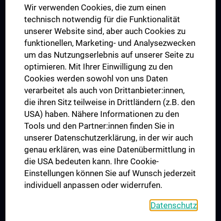
Wir verwenden Cookies, die zum einen
Graduiertentraining
technisch notwendig für die Funktionalität
Dual Career
unserer Website sind, aber auch Cookies zu
funktionellen, Marketing- und Analysezwecken
Trusted Reseach - Research Security - Foreign Interference
um das Nutzungserlebnis auf unserer Seite zu
UNESCO Lehrstuhl für Bioethik
optimieren. Mit Ihrer Einwilligung zu den
MUVI
Cookies werden sowohl von uns Daten
verarbeitet als auch von Drittanbieter:innen,
die ihren Sitz teilweise in Drittländern (z.B. den
USA) haben. Nähere Informationen zu den
Folgen Sie uns auf
Tools und den Partner:innen finden Sie in
unserer Datenschutzerklärung, in der wir auch
genau erklären, was eine Datenübermittlung in
die USA bedeuten kann. Ihre Cookie-
Einstellungen können Sie auf Wunsch jederzeit
individuell anpassen oder widerrufen.
PRESSE
JOBS
Datenschutz
MEDUNI SHOP