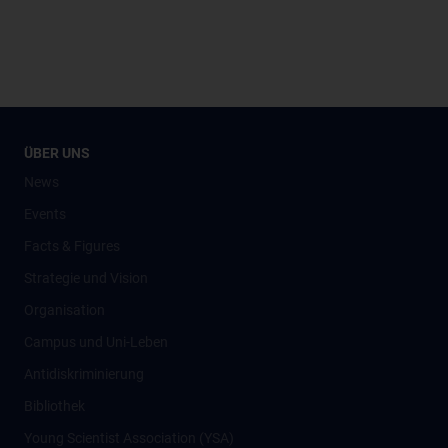
ÜBER UNS
News
Events
Facts & Figures
Strategie und Vision
Organisation
Campus und Uni-Leben
Antidiskriminierung
Bibliothek
Young Scientist Association (YSA)