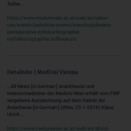
Teilne...
https://www.meduniwien.ac.at/web/en/ueber-
uns/events/jaehrliche-events/interdisziplinaere-
perioperative-echokardiographie-
notfallsonographie/aufbaukurs/
Detailsite | MedUni Vienna
...All News [in German:] Anästhesist und
Intensivmediziner der MedUni Wien erhält vom FWF
vergebene Auszeichnung auf dem Gebiet der
Anästhesie [in German:] (Wien, 25-1-2016) Klaus
Ulrich ...
https://www.meduniwien.ac.at/web/en/about-