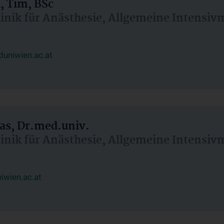
, Tim, BSc
linik für Anästhesie, Allgemeine Intensi
uniwien.ac.at
as, Dr.med.univ.
linik für Anästhesie, Allgemeine Intensi
wien.ac.at