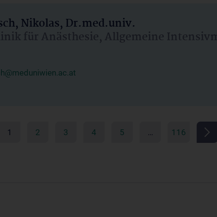
ch, Nikolas, Dr.med.univ.
linik für Anästhesie, Allgemeine Intensi
ch@meduniwien.ac.at
1
2
3
4
5
…
116