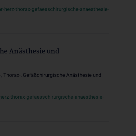
r-herz-thorax-gefaesschirurgische-anaesthesie-
che Anästhesie und
z-, Thorax-, Gefäßchirurgische Anästhesie und
herz-thorax-gefaesschirurgische-anaesthesie-