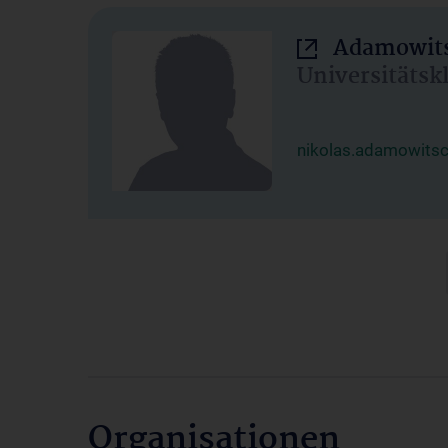
Adamowits
Universitätsk
nikolas.adamowits
Organisationen