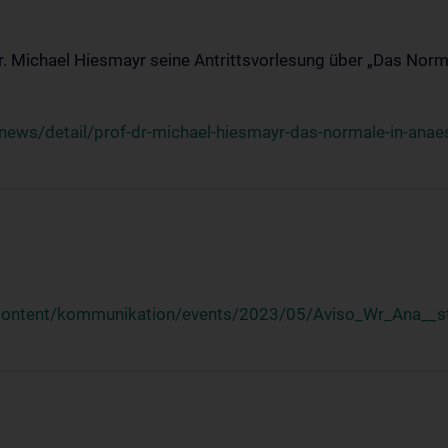
Dr. Michael Hiesmayr seine Antrittsvorlesung über „Das Norm
ews/detail/prof-dr-michael-hiesmayr-das-normale-in-anaes
/content/kommunikation/events/2023/05/Aviso_Wr_Ana__st