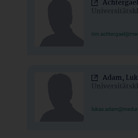
Achtergael
Universitätsk
tim.achtergael@med
Adam, Luk
Universitätsk
lukas.adam@meduni