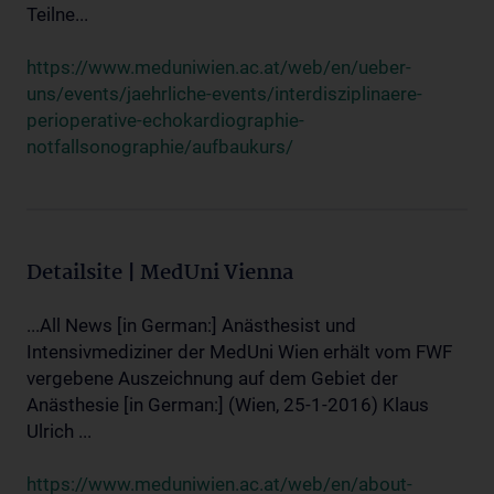
Teilne...
https://www.meduniwien.ac.at/web/en/ueber-
uns/events/jaehrliche-events/interdisziplinaere-
perioperative-echokardiographie-
notfallsonographie/aufbaukurs/
Detailsite | MedUni Vienna
...All News [in German:] Anästhesist und
Intensivmediziner der MedUni Wien erhält vom FWF
vergebene Auszeichnung auf dem Gebiet der
Anästhesie [in German:] (Wien, 25-1-2016) Klaus
Ulrich ...
https://www.meduniwien.ac.at/web/en/about-