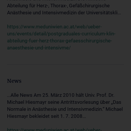
Abteilung für Herz-, Thorax-, Gefäßchirurgische
Anästhesie und Intensivmedizin der Universitätskli...
https://www.meduniwien.ac.at/web/ueber-
uns/events/detail/postgraduales-curriculum-klin-
abteilung-fuer-herz-thorax-gefaesschirurgische-
anaesthesie-und-intensivme/
News
...Alle News Am 25. März 2010 hält Univ. Prof. Dr.
Michael Hiesmayr seine Antrittsvorlesung über „Das
Normale in Anästhesie und Intensivmedizin.“ Michael
Hiesmayr bekleidet seit 1. 7. 2008...
https://www.meduniwien.ac.at/web/ueber-