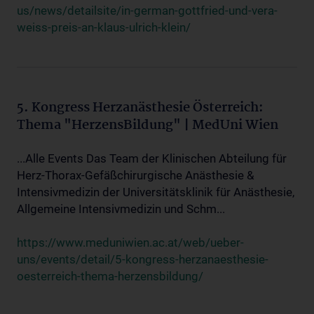
us/news/detailsite/in-german-gottfried-und-vera-
weiss-preis-an-klaus-ulrich-klein/
5. Kongress Herzanästhesie Österreich:
Thema "HerzensBildung" | MedUni Wien
...Alle Events Das Team der Klinischen Abteilung für
Herz-Thorax-Gefäßchirurgische Anästhesie &
Intensivmedizin der Universitätsklinik für Anästhesie,
Allgemeine Intensivmedizin und Schm...
https://www.meduniwien.ac.at/web/ueber-
uns/events/detail/5-kongress-herzanaesthesie-
oesterreich-thema-herzensbildung/