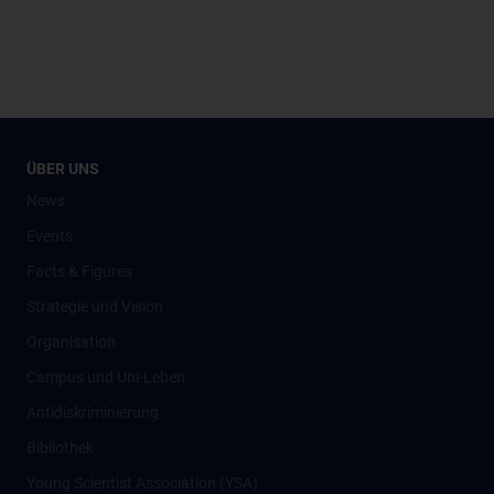
ÜBER UNS
News
Events
Facts & Figures
Strategie und Vision
Organisation
Campus und Uni-Leben
Antidiskriminierung
Bibliothek
Young Scientist Association (YSA)