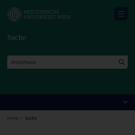
Skip
to
main
content
Suche
Home
Suche