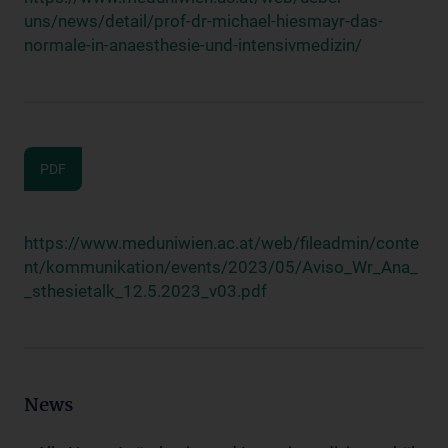
uns/news/detail/prof-dr-michael-hiesmayr-das-
normale-in-anaesthesie-und-intensivmedizin/
PDF
https://www.meduniwien.ac.at/web/fileadmin/conte
nt/kommunikation/events/2023/05/Aviso_Wr_Ana_
_sthesietalk_12.5.2023_v03.pdf
News