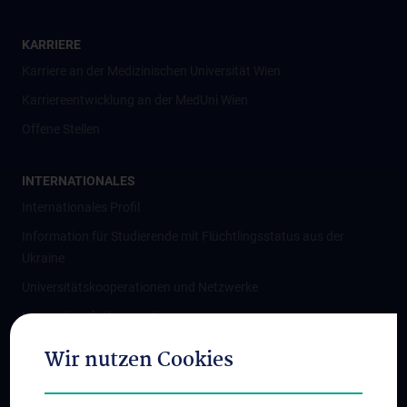
KARRIERE
Karriere an der Medizinischen Universität Wien
Karriereentwicklung an der MedUni Wien
Offene Stellen
INTERNATIONALES
Internationales Profil
Information für Studierende mit Flüchtlingsstatus aus der
Ukraine
Universitätskooperationen und Netzwerke
Internationale Kooperationen
Adjunct Professorships
Wir nutzen Cookies
Student & Staff Exchange
Das KPJ der MedUni Wien