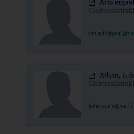
Achtergael
Universitätsk
tim.achtergael@med
Adam, Luk
Universitätsk
lukas.adam@meduni