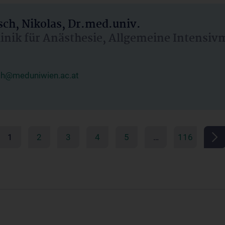
ch, Nikolas, Dr.med.univ.
linik für Anästhesie, Allgemeine Intensi
ch@meduniwien.ac.at
1
2
3
4
5
…
116