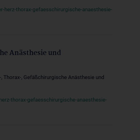
r-herz-thorax-gefaesschirurgische-anaesthesie-
che Anästhesie und
z-, Thorax-, Gefäßchirurgische Anästhesie und
herz-thorax-gefaesschirurgische-anaesthesie-