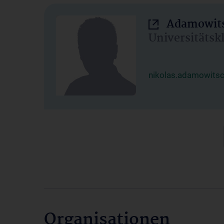
Adamowits
Universitätsk
nikolas.adamowits
Organisationen