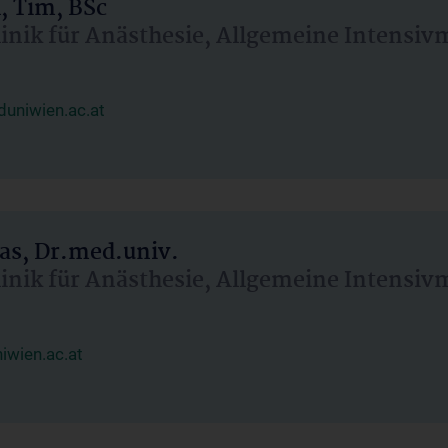
, Tim, BSc
linik für Anästhesie, Allgemeine Intensi
uniwien.ac.at
as, Dr.med.univ.
linik für Anästhesie, Allgemeine Intensi
wien.ac.at