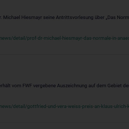
Dr. Michael Hiesmayr seine Antrittsvorlesung über „Das Norm
ews/detail/prof-dr-michael-hiesmayr-das-normale-in-anaes
 erhält vom FWF vergebene Auszeichnung auf dem Gebiet der
s/detail/gottfried-und-vera-weiss-preis-an-klaus-ulrich-k