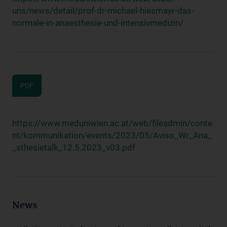
uns/news/detail/prof-dr-michael-hiesmayr-das-
normale-in-anaesthesie-und-intensivmedizin/
PDF
https://www.meduniwien.ac.at/web/fileadmin/conte
nt/kommunikation/events/2023/05/Aviso_Wr_Ana_
_sthesietalk_12.5.2023_v03.pdf
News