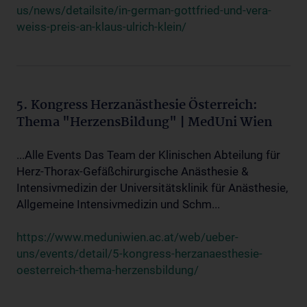
us/news/detailsite/in-german-gottfried-und-vera-
weiss-preis-an-klaus-ulrich-klein/
5. Kongress Herzanästhesie Österreich:
Thema "HerzensBildung" | MedUni Wien
...Alle Events Das Team der Klinischen Abteilung für
Herz-Thorax-Gefäßchirurgische Anästhesie &
Intensivmedizin der Universitätsklinik für Anästhesie,
Allgemeine Intensivmedizin und Schm...
https://www.meduniwien.ac.at/web/ueber-
uns/events/detail/5-kongress-herzanaesthesie-
oesterreich-thema-herzensbildung/