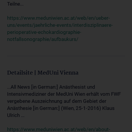
Teilne...
https://www.meduniwien.ac.at/web/en/ueber-
uns/events/jaehrliche-events/interdisziplinaere-
perioperative-echokardiographie-
notfallsonographie/aufbaukurs/
Detailsite | MedUni Vienna
...All News [in German:] Anästhesist und
Intensivmediziner der MedUni Wien erhält vom FWF
vergebene Auszeichnung auf dem Gebiet der
Anästhesie [in German:] (Wien, 25-1-2016) Klaus
Ulrich ...
https://www.meduniwien.ac.at/web/en/about-