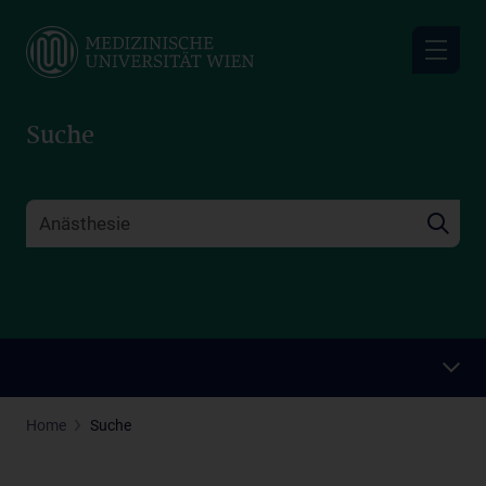
Skip
to
main
content
Suche
Home
Suche