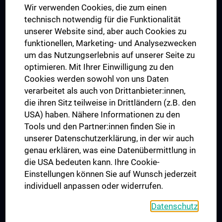
Wir verwenden Cookies, die zum einen
Graduiertentraining
technisch notwendig für die Funktionalität
Dual Career
unserer Website sind, aber auch Cookies zu
funktionellen, Marketing- und Analysezwecken
Trusted Reseach - Research Security - Foreign Interference
um das Nutzungserlebnis auf unserer Seite zu
UNESCO Lehrstuhl für Bioethik
optimieren. Mit Ihrer Einwilligung zu den
MUVI
Cookies werden sowohl von uns Daten
verarbeitet als auch von Drittanbieter:innen,
die ihren Sitz teilweise in Drittländern (z.B. den
USA) haben. Nähere Informationen zu den
Folgen Sie uns auf
Tools und den Partner:innen finden Sie in
unserer Datenschutzerklärung, in der wir auch
genau erklären, was eine Datenübermittlung in
die USA bedeuten kann. Ihre Cookie-
Einstellungen können Sie auf Wunsch jederzeit
individuell anpassen oder widerrufen.
PRESSE
JOBS
Datenschutz
MEDUNI SHOP