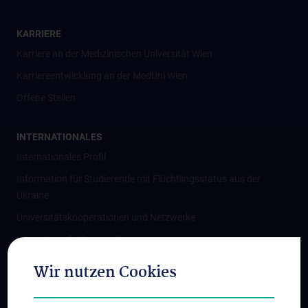
KARRIERE
Karriere an der Medizinischen Universität Wien
Karriereentwicklung an der MedUni Wien
Offene Stellen
INTERNATIONALES
Internationales Profil
Information für Studierende mit Flüchtlingsstatus aus der
Ukraine
Universitätskooperationen und Netzwerke
Internationale Kooperationen
Adjunct Professorships
Wir nutzen Cookies
Student & Staff Exchange
Das KPJ der MedUni Wien