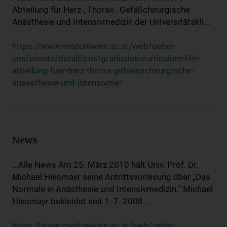
Abteilung für Herz-, Thorax-, Gefäßchirurgische
Anästhesie und Intensivmedizin der Universitätskli...
https://www.meduniwien.ac.at/web/ueber-
uns/events/detail/postgraduales-curriculum-klin-
abteilung-fuer-herz-thorax-gefaesschirurgische-
anaesthesie-und-intensivme/
News
...Alle News Am 25. März 2010 hält Univ. Prof. Dr.
Michael Hiesmayr seine Antrittsvorlesung über „Das
Normale in Anästhesie und Intensivmedizin.“ Michael
Hiesmayr bekleidet seit 1. 7. 2008...
https://www.meduniwien.ac.at/web/ueber-