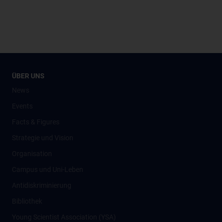
ÜBER UNS
News
Events
Facts & Figures
Strategie und Vision
Organisation
Campus und Uni-Leben
Antidiskriminierung
Bibliothek
Young Scientist Association (YSA)