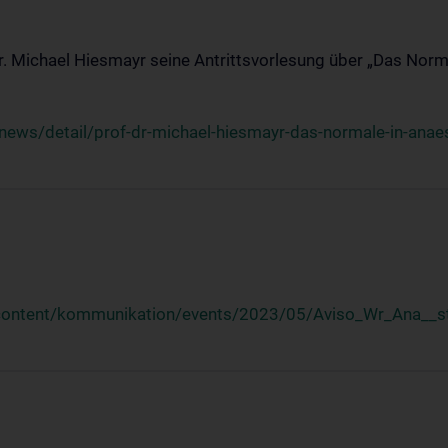
Dr. Michael Hiesmayr seine Antrittsvorlesung über „Das Norm
ews/detail/prof-dr-michael-hiesmayr-das-normale-in-anaes
/content/kommunikation/events/2023/05/Aviso_Wr_Ana__st