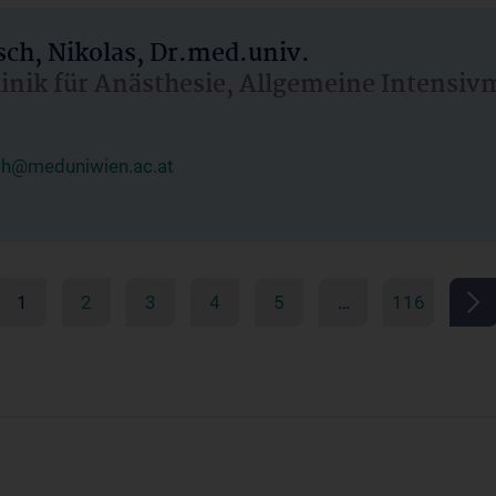
ch, Nikolas, Dr.med.univ.
linik für Anästhesie, Allgemeine Intensi
ch@meduniwien.ac.at
1
2
3
4
5
…
116