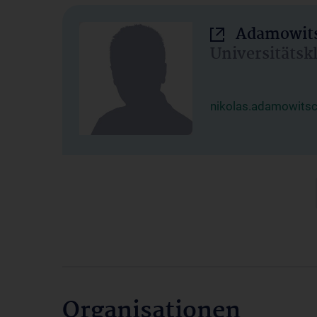
Adamowits
Universitätsk
nikolas.adamowits
Organisationen