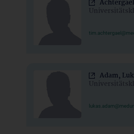
Achtergael
Universitätsk
tim.achtergael@med
Adam, Luk
Universitätsk
lukas.adam@meduni