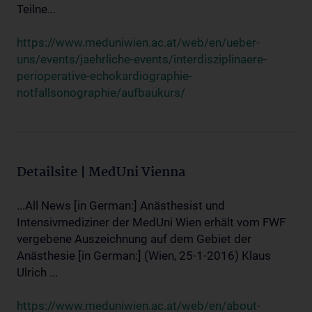
Teilne...
https://www.meduniwien.ac.at/web/en/ueber-
uns/events/jaehrliche-events/interdisziplinaere-
perioperative-echokardiographie-
notfallsonographie/aufbaukurs/
Detailsite | MedUni Vienna
...All News [in German:] Anästhesist und
Intensivmediziner der MedUni Wien erhält vom FWF
vergebene Auszeichnung auf dem Gebiet der
Anästhesie [in German:] (Wien, 25-1-2016) Klaus
Ulrich ...
https://www.meduniwien.ac.at/web/en/about-