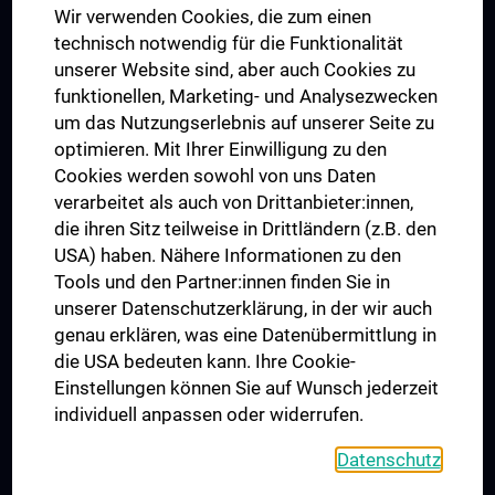
Wir verwenden Cookies, die zum einen
Graduiertentraining
technisch notwendig für die Funktionalität
Dual Career
unserer Website sind, aber auch Cookies zu
funktionellen, Marketing- und Analysezwecken
Trusted Reseach - Research Security - Foreign Interference
um das Nutzungserlebnis auf unserer Seite zu
UNESCO Lehrstuhl für Bioethik
optimieren. Mit Ihrer Einwilligung zu den
MUVI
Cookies werden sowohl von uns Daten
verarbeitet als auch von Drittanbieter:innen,
die ihren Sitz teilweise in Drittländern (z.B. den
USA) haben. Nähere Informationen zu den
Folgen Sie uns auf
Tools und den Partner:innen finden Sie in
unserer Datenschutzerklärung, in der wir auch
genau erklären, was eine Datenübermittlung in
die USA bedeuten kann. Ihre Cookie-
Einstellungen können Sie auf Wunsch jederzeit
individuell anpassen oder widerrufen.
PRESSE
JOBS
Datenschutz
MEDUNI SHOP