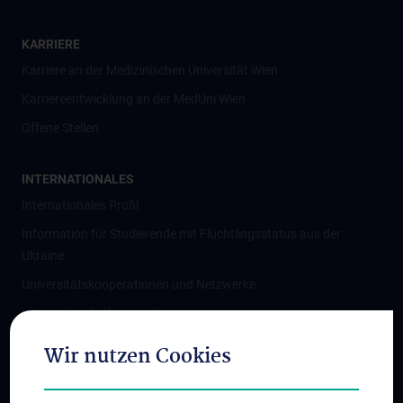
KARRIERE
Karriere an der Medizinischen Universität Wien
Karriereentwicklung an der MedUni Wien
Offene Stellen
INTERNATIONALES
Internationales Profil
Information für Studierende mit Flüchtlingsstatus aus der
Ukraine
Universitätskooperationen und Netzwerke
Internationale Kooperationen
Adjunct Professorships
Wir nutzen Cookies
Student & Staff Exchange
Das KPJ der MedUni Wien