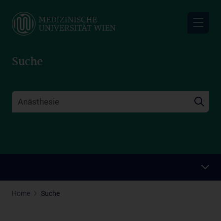
Skip
to
main
content
Suche
Home
Suche