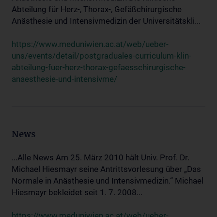
Abteilung für Herz-, Thorax-, Gefäßchirurgische
Anästhesie und Intensivmedizin der Universitätskli...
https://www.meduniwien.ac.at/web/ueber-
uns/events/detail/postgraduales-curriculum-klin-
abteilung-fuer-herz-thorax-gefaesschirurgische-
anaesthesie-und-intensivme/
News
...Alle News Am 25. März 2010 hält Univ. Prof. Dr.
Michael Hiesmayr seine Antrittsvorlesung über „Das
Normale in Anästhesie und Intensivmedizin.“ Michael
Hiesmayr bekleidet seit 1. 7. 2008...
https://www.meduniwien.ac.at/web/ueber-