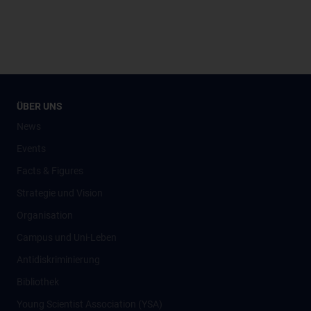
ÜBER UNS
News
Events
Facts & Figures
Strategie und Vision
Organisation
Campus und Uni-Leben
Antidiskriminierung
Bibliothek
Young Scientist Association (YSA)