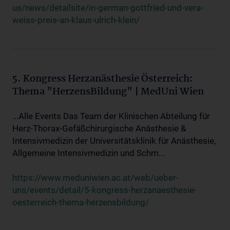
us/news/detailsite/in-german-gottfried-und-vera-
weiss-preis-an-klaus-ulrich-klein/
5. Kongress Herzanästhesie Österreich:
Thema "HerzensBildung" | MedUni Wien
...Alle Events Das Team der Klinischen Abteilung für
Herz-Thorax-Gefäßchirurgische Anästhesie &
Intensivmedizin der Universitätsklinik für Anästhesie,
Allgemeine Intensivmedizin und Schm...
https://www.meduniwien.ac.at/web/ueber-
uns/events/detail/5-kongress-herzanaesthesie-
oesterreich-thema-herzensbildung/