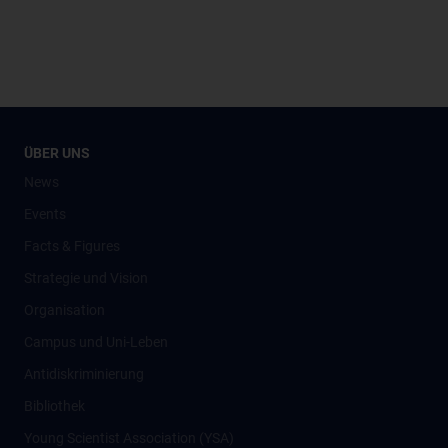
ÜBER UNS
News
Events
Facts & Figures
Strategie und Vision
Organisation
Campus und Uni-Leben
Antidiskriminierung
Bibliothek
Young Scientist Association (YSA)