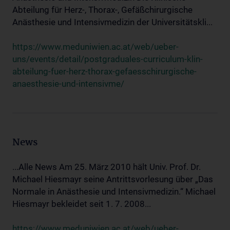
Abteilung für Herz-, Thorax-, Gefäßchirurgische
Anästhesie und Intensivmedizin der Universitätskli...
https://www.meduniwien.ac.at/web/ueber-
uns/events/detail/postgraduales-curriculum-klin-
abteilung-fuer-herz-thorax-gefaesschirurgische-
anaesthesie-und-intensivme/
News
...Alle News Am 25. März 2010 hält Univ. Prof. Dr.
Michael Hiesmayr seine Antrittsvorlesung über „Das
Normale in Anästhesie und Intensivmedizin.“ Michael
Hiesmayr bekleidet seit 1. 7. 2008...
https://www.meduniwien.ac.at/web/ueber-