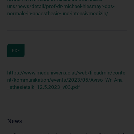
uns/news/detail/prof-dr-michael-hiesmayr-das-
normale-in-anaesthesie-und-intensivmedizin/
PDF
https://www.meduniwien.ac.at/web/fileadmin/conte
nt/kommunikation/events/2023/05/Aviso_Wr_Ana_
_sthesietalk_12.5.2023_v03.pdf
News