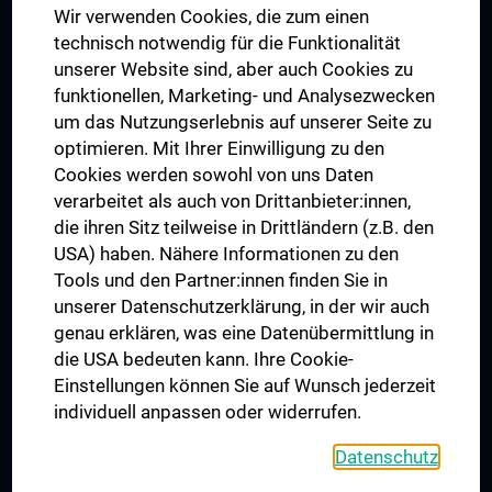
Wir verwenden Cookies, die zum einen
Graduiertentraining
technisch notwendig für die Funktionalität
Dual Career
unserer Website sind, aber auch Cookies zu
funktionellen, Marketing- und Analysezwecken
Trusted Reseach - Research Security - Foreign Interference
um das Nutzungserlebnis auf unserer Seite zu
UNESCO Lehrstuhl für Bioethik
optimieren. Mit Ihrer Einwilligung zu den
MUVI
Cookies werden sowohl von uns Daten
verarbeitet als auch von Drittanbieter:innen,
die ihren Sitz teilweise in Drittländern (z.B. den
USA) haben. Nähere Informationen zu den
Folgen Sie uns auf
Tools und den Partner:innen finden Sie in
unserer Datenschutzerklärung, in der wir auch
genau erklären, was eine Datenübermittlung in
die USA bedeuten kann. Ihre Cookie-
Einstellungen können Sie auf Wunsch jederzeit
individuell anpassen oder widerrufen.
PRESSE
JOBS
Datenschutz
MEDUNI SHOP