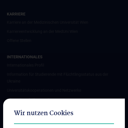
KARRIERE
Karriere an der Medizinischen Universität Wien
Karriereentwicklung an der MedUni Wien
Offene Stellen
INTERNATIONALES
Internationales Profil
Information für Studierende mit Flüchtlingsstatus aus der
Ukraine
Universitätskooperationen und Netzwerke
Internationale Kooperationen
Adjunct Professorships
Wir nutzen Cookies
Student & Staff Exchange
Das KPJ der MedUni Wien