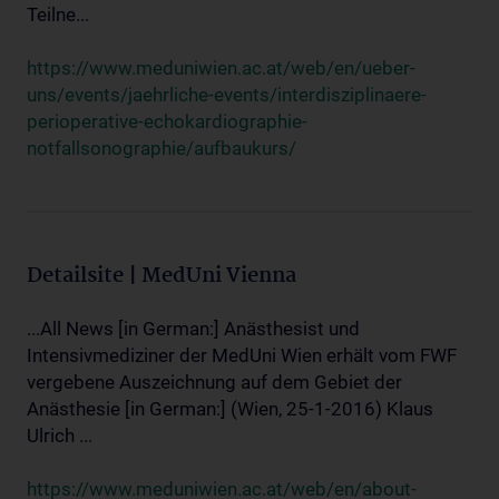
Teilne...
https://www.meduniwien.ac.at/web/en/ueber-
uns/events/jaehrliche-events/interdisziplinaere-
perioperative-echokardiographie-
notfallsonographie/aufbaukurs/
Detailsite | MedUni Vienna
...All News [in German:] Anästhesist und
Intensivmediziner der MedUni Wien erhält vom FWF
vergebene Auszeichnung auf dem Gebiet der
Anästhesie [in German:] (Wien, 25-1-2016) Klaus
Ulrich ...
https://www.meduniwien.ac.at/web/en/about-