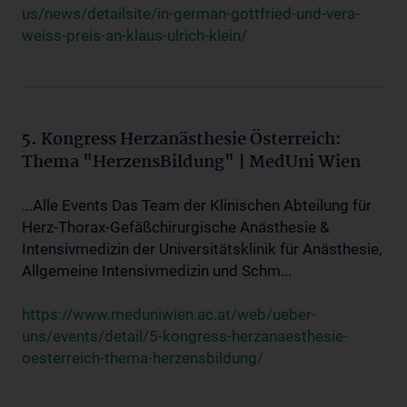
us/news/detailsite/in-german-gottfried-und-vera-
weiss-preis-an-klaus-ulrich-klein/
5. Kongress Herzanästhesie Österreich:
Thema "HerzensBildung" | MedUni Wien
...Alle Events Das Team der Klinischen Abteilung für
Herz-Thorax-Gefäßchirurgische Anästhesie &
Intensivmedizin der Universitätsklinik für Anästhesie,
Allgemeine Intensivmedizin und Schm...
https://www.meduniwien.ac.at/web/ueber-
uns/events/detail/5-kongress-herzanaesthesie-
oesterreich-thema-herzensbildung/