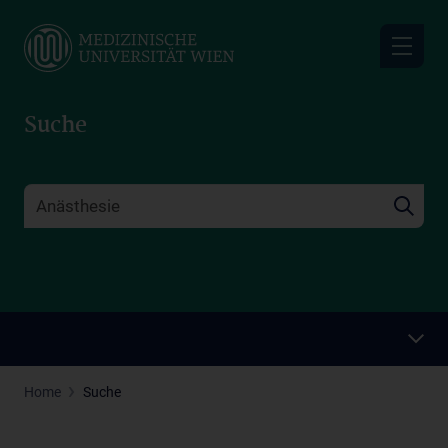
Skip
to
main
content
Suche
Home
Suche