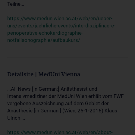
Teilne...
https://www.meduniwien.ac.at/web/en/ueber-
uns/events/jaehrliche-events/interdisziplinaere-
perioperative-echokardiographie-
notfallsonographie/aufbaukurs/
Detailsite | MedUni Vienna
...All News [in German:] Anästhesist und
Intensivmediziner der MedUni Wien erhält vom FWF
vergebene Auszeichnung auf dem Gebiet der
Anästhesie [in German:] (Wien, 25-1-2016) Klaus
Ulrich ...
https://www.meduniwien.ac.at/web/en/about-