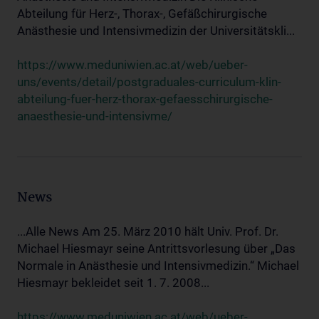
Abteilung für Herz-, Thorax-, Gefäßchirurgische
Anästhesie und Intensivmedizin der Universitätskli...
https://www.meduniwien.ac.at/web/ueber-
uns/events/detail/postgraduales-curriculum-klin-
abteilung-fuer-herz-thorax-gefaesschirurgische-
anaesthesie-und-intensivme/
News
...Alle News Am 25. März 2010 hält Univ. Prof. Dr.
Michael Hiesmayr seine Antrittsvorlesung über „Das
Normale in Anästhesie und Intensivmedizin.“ Michael
Hiesmayr bekleidet seit 1. 7. 2008...
https://www.meduniwien.ac.at/web/ueber-