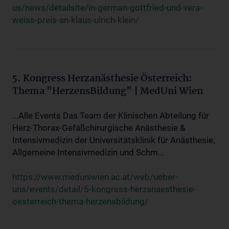
us/news/detailsite/in-german-gottfried-und-vera-
weiss-preis-an-klaus-ulrich-klein/
5. Kongress Herzanästhesie Österreich:
Thema "HerzensBildung" | MedUni Wien
...Alle Events Das Team der Klinischen Abteilung für
Herz-Thorax-Gefäßchirurgische Anästhesie &
Intensivmedizin der Universitätsklinik für Anästhesie,
Allgemeine Intensivmedizin und Schm...
https://www.meduniwien.ac.at/web/ueber-
uns/events/detail/5-kongress-herzanaesthesie-
oesterreich-thema-herzensbildung/