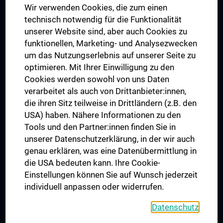
Wir verwenden Cookies, die zum einen
Graduiertentraining
technisch notwendig für die Funktionalität
Dual Career
unserer Website sind, aber auch Cookies zu
funktionellen, Marketing- und Analysezwecken
Trusted Reseach - Research Security - Foreign Interference
um das Nutzungserlebnis auf unserer Seite zu
UNESCO Lehrstuhl für Bioethik
optimieren. Mit Ihrer Einwilligung zu den
MUVI
Cookies werden sowohl von uns Daten
verarbeitet als auch von Drittanbieter:innen,
die ihren Sitz teilweise in Drittländern (z.B. den
USA) haben. Nähere Informationen zu den
Folgen Sie uns auf
Tools und den Partner:innen finden Sie in
unserer Datenschutzerklärung, in der wir auch
genau erklären, was eine Datenübermittlung in
die USA bedeuten kann. Ihre Cookie-
Einstellungen können Sie auf Wunsch jederzeit
individuell anpassen oder widerrufen.
PRESSE
JOBS
Datenschutz
MEDUNI SHOP