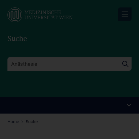
Skip
to
main
content
Suche
Home
Suche