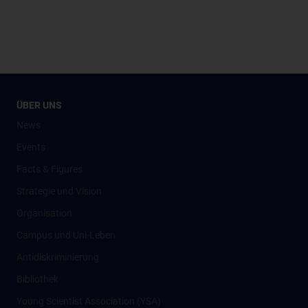
ÜBER UNS
News
Events
Facts & Figures
Strategie und Vision
Organisation
Campus und Uni-Leben
Antidiskriminierung
Bibliothek
Young Scientist Association (YSA)