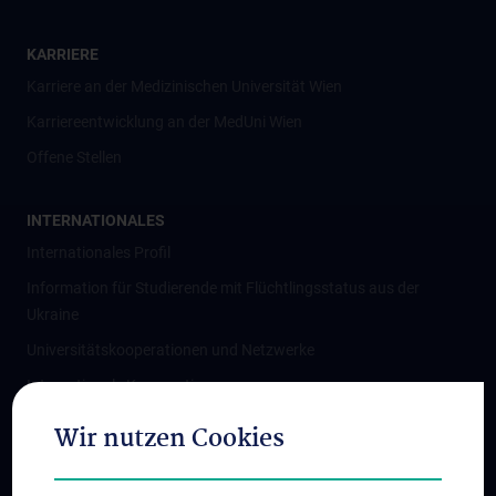
KARRIERE
Karriere an der Medizinischen Universität Wien
Karriereentwicklung an der MedUni Wien
Offene Stellen
INTERNATIONALES
Internationales Profil
Information für Studierende mit Flüchtlingsstatus aus der
Ukraine
Universitätskooperationen und Netzwerke
Internationale Kooperationen
Adjunct Professorships
Wir nutzen Cookies
Student & Staff Exchange
Das KPJ der MedUni Wien