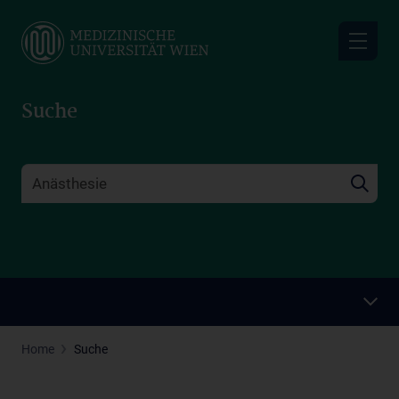
Skip
to
main
content
Suche
Home
Suche