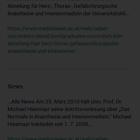
Abteilung für Herz-, Thorax-, Gefäßchirurgische
Anästhesie und Intensivmedizin der Universitätskli...
https://www.meduniwien.ac.at/web/ueber-
uns/events/detail/postgraduales-curriculum-klin-
abteilung-fuer-herz-thorax-gefaesschirurgische-
anaesthesie-und-intensivme/
News
...Alle News Am 25. März 2010 hält Univ. Prof. Dr.
Michael Hiesmayr seine Antrittsvorlesung über „Das
Normale in Anästhesie und Intensivmedizin.“ Michael
Hiesmayr bekleidet seit 1. 7. 2008...
https://www.meduniwien.ac.at/web/ueber-