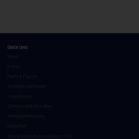
ÜBER UNS
News
Events
Facts & Figures
Strategie und Vision
Organisation
Campus und Uni-Leben
Antidiskriminierung
Bibliothek
Young Scientist Association (YSA)