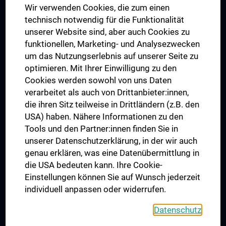
Wir verwenden Cookies, die zum einen
Graduiertentraining
technisch notwendig für die Funktionalität
Dual Career
unserer Website sind, aber auch Cookies zu
funktionellen, Marketing- und Analysezwecken
Trusted Reseach - Research Security - Foreign Interference
um das Nutzungserlebnis auf unserer Seite zu
UNESCO Lehrstuhl für Bioethik
optimieren. Mit Ihrer Einwilligung zu den
MUVI
Cookies werden sowohl von uns Daten
verarbeitet als auch von Drittanbieter:innen,
die ihren Sitz teilweise in Drittländern (z.B. den
USA) haben. Nähere Informationen zu den
Folgen Sie uns auf
Tools und den Partner:innen finden Sie in
unserer Datenschutzerklärung, in der wir auch
genau erklären, was eine Datenübermittlung in
die USA bedeuten kann. Ihre Cookie-
Einstellungen können Sie auf Wunsch jederzeit
individuell anpassen oder widerrufen.
PRESSE
JOBS
Datenschutz
MEDUNI SHOP