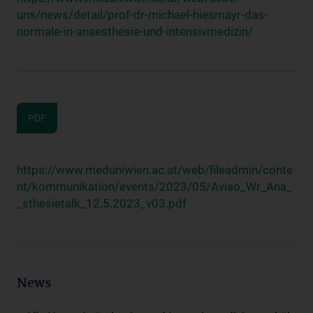
uns/news/detail/prof-dr-michael-hiesmayr-das-
normale-in-anaesthesie-und-intensivmedizin/
PDF
https://www.meduniwien.ac.at/web/fileadmin/conte
nt/kommunikation/events/2023/05/Aviso_Wr_Ana_
_sthesietalk_12.5.2023_v03.pdf
News