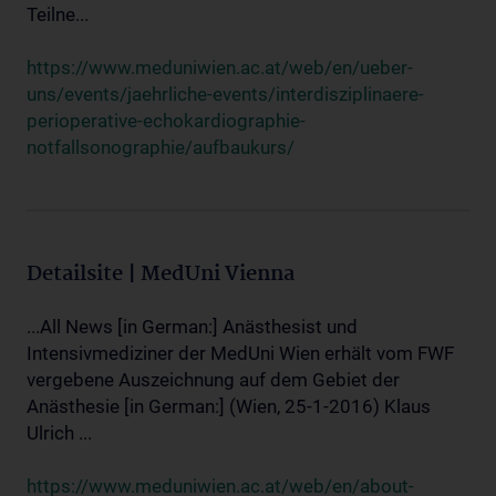
Teilne...
https://www.meduniwien.ac.at/web/en/ueber-
uns/events/jaehrliche-events/interdisziplinaere-
perioperative-echokardiographie-
notfallsonographie/aufbaukurs/
Detailsite | MedUni Vienna
...All News [in German:] Anästhesist und
Intensivmediziner der MedUni Wien erhält vom FWF
vergebene Auszeichnung auf dem Gebiet der
Anästhesie [in German:] (Wien, 25-1-2016) Klaus
Ulrich ...
https://www.meduniwien.ac.at/web/en/about-