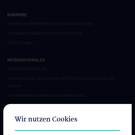
KARRIERE
Karriere an der Medizinischen Universität Wien
Karriereentwicklung an der MedUni Wien
Offene Stellen
INTERNATIONALES
Internationales Profil
Information für Studierende mit Flüchtlingsstatus aus der
Ukraine
Universitätskooperationen und Netzwerke
Internationale Kooperationen
Adjunct Professorships
Wir nutzen Cookies
Student & Staff Exchange
Das KPJ der MedUni Wien