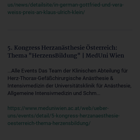
us/news/detailsite/in-german-gottfried-und-vera-
weiss-preis-an-klaus-ulrich-klein/
5. Kongress Herzanästhesie Österreich:
Thema "HerzensBildung" | MedUni Wien
...Alle Events Das Team der Klinischen Abteilung für
Herz-Thorax-Gefäßchirurgische Anästhesie &
Intensivmedizin der Universitätsklinik für Anästhesie,
Allgemeine Intensivmedizin und Schm...
https://www.meduniwien.ac.at/web/ueber-
uns/events/detail/5-kongress-herzanaesthesie-
oesterreich-thema-herzensbildung/