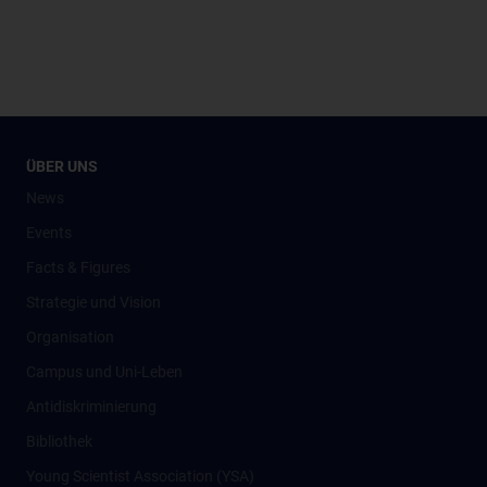
ÜBER UNS
News
Events
Facts & Figures
Strategie und Vision
Organisation
Campus und Uni-Leben
Antidiskriminierung
Bibliothek
Young Scientist Association (YSA)