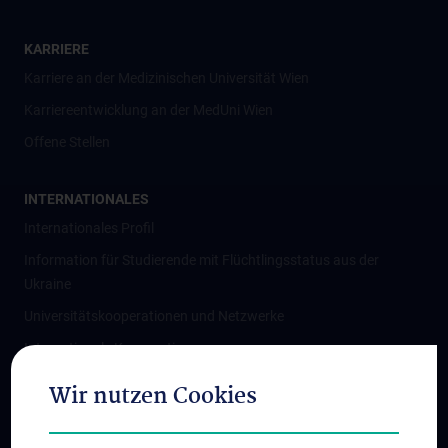
KARRIERE
Karriere an der Medizinischen Universität Wien
Karriereentwicklung an der MedUni Wien
Offene Stellen
INTERNATIONALES
Internationales Profil
Information für Studierende mit Flüchtlingsstatus aus der
Ukraine
Universitätskooperationen und Netzwerke
Internationale Kooperationen
Adjunct Professorships
Wir nutzen Cookies
Student & Staff Exchange
Das KPJ der MedUni Wien