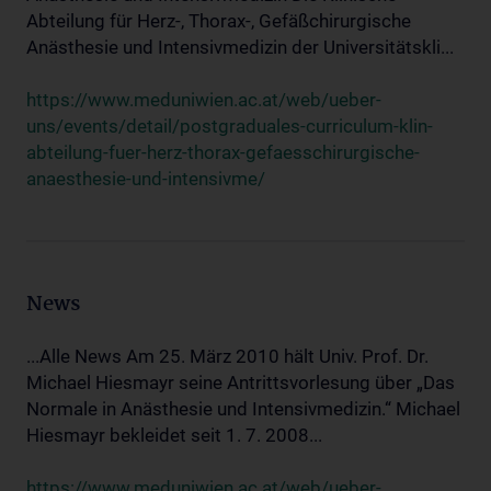
Abteilung für Herz-, Thorax-, Gefäßchirurgische
Anästhesie und Intensivmedizin der Universitätskli...
https://www.meduniwien.ac.at/web/ueber-
uns/events/detail/postgraduales-curriculum-klin-
abteilung-fuer-herz-thorax-gefaesschirurgische-
anaesthesie-und-intensivme/
News
...Alle News Am 25. März 2010 hält Univ. Prof. Dr.
Michael Hiesmayr seine Antrittsvorlesung über „Das
Normale in Anästhesie und Intensivmedizin.“ Michael
Hiesmayr bekleidet seit 1. 7. 2008...
https://www.meduniwien.ac.at/web/ueber-