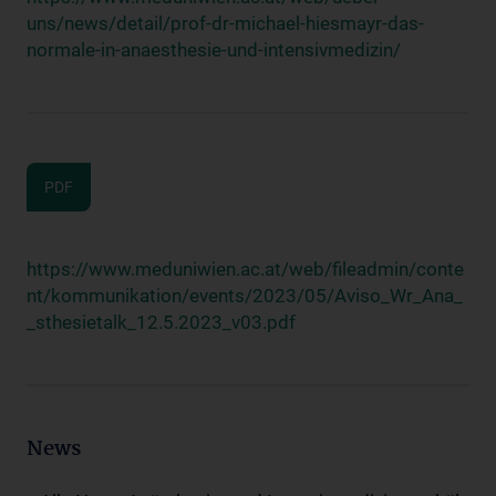
uns/news/detail/prof-dr-michael-hiesmayr-das-
normale-in-anaesthesie-und-intensivmedizin/
PDF
https://www.meduniwien.ac.at/web/fileadmin/conte
nt/kommunikation/events/2023/05/Aviso_Wr_Ana_
_sthesietalk_12.5.2023_v03.pdf
News