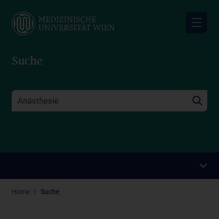
Skip
to
main
content
Suche
Home
Suche