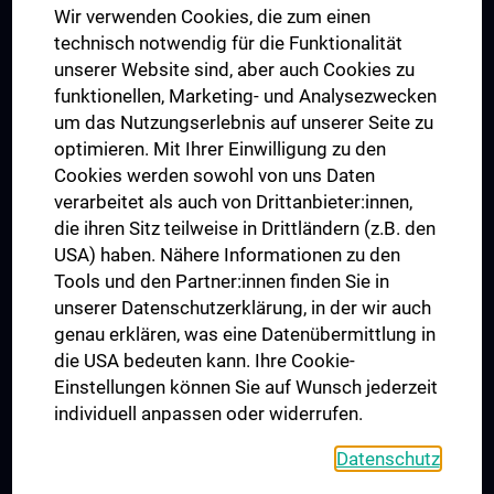
Wir verwenden Cookies, die zum einen
Graduiertentraining
technisch notwendig für die Funktionalität
Dual Career
unserer Website sind, aber auch Cookies zu
funktionellen, Marketing- und Analysezwecken
Trusted Reseach - Research Security - Foreign Interference
um das Nutzungserlebnis auf unserer Seite zu
UNESCO Lehrstuhl für Bioethik
optimieren. Mit Ihrer Einwilligung zu den
MUVI
Cookies werden sowohl von uns Daten
verarbeitet als auch von Drittanbieter:innen,
die ihren Sitz teilweise in Drittländern (z.B. den
USA) haben. Nähere Informationen zu den
Folgen Sie uns auf
Tools und den Partner:innen finden Sie in
unserer Datenschutzerklärung, in der wir auch
genau erklären, was eine Datenübermittlung in
die USA bedeuten kann. Ihre Cookie-
Einstellungen können Sie auf Wunsch jederzeit
individuell anpassen oder widerrufen.
PRESSE
JOBS
Datenschutz
MEDUNI SHOP