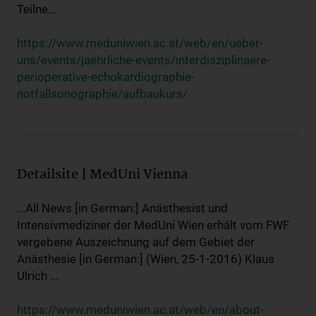
Teilne...
https://www.meduniwien.ac.at/web/en/ueber-
uns/events/jaehrliche-events/interdisziplinaere-
perioperative-echokardiographie-
notfallsonographie/aufbaukurs/
Detailsite | MedUni Vienna
...All News [in German:] Anästhesist und
Intensivmediziner der MedUni Wien erhält vom FWF
vergebene Auszeichnung auf dem Gebiet der
Anästhesie [in German:] (Wien, 25-1-2016) Klaus
Ulrich ...
https://www.meduniwien.ac.at/web/en/about-