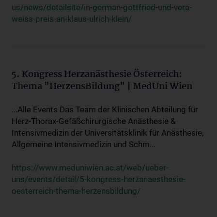
us/news/detailsite/in-german-gottfried-und-vera-
weiss-preis-an-klaus-ulrich-klein/
5. Kongress Herzanästhesie Österreich:
Thema "HerzensBildung" | MedUni Wien
...Alle Events Das Team der Klinischen Abteilung für
Herz-Thorax-Gefäßchirurgische Anästhesie &
Intensivmedizin der Universitätsklinik für Anästhesie,
Allgemeine Intensivmedizin und Schm...
https://www.meduniwien.ac.at/web/ueber-
uns/events/detail/5-kongress-herzanaesthesie-
oesterreich-thema-herzensbildung/