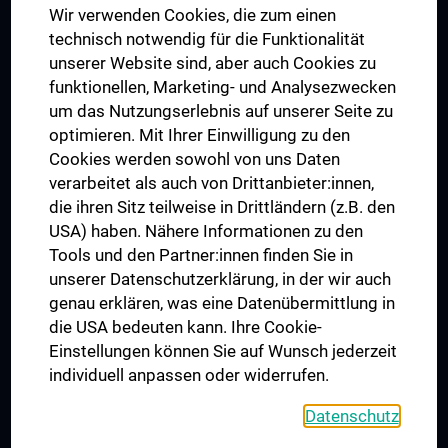
Wir verwenden Cookies, die zum einen
Graduiertentraining
technisch notwendig für die Funktionalität
Dual Career
unserer Website sind, aber auch Cookies zu
funktionellen, Marketing- und Analysezwecken
Trusted Reseach - Research Security - Foreign Interference
um das Nutzungserlebnis auf unserer Seite zu
UNESCO Lehrstuhl für Bioethik
optimieren. Mit Ihrer Einwilligung zu den
MUVI
Cookies werden sowohl von uns Daten
verarbeitet als auch von Drittanbieter:innen,
die ihren Sitz teilweise in Drittländern (z.B. den
USA) haben. Nähere Informationen zu den
Folgen Sie uns auf
Tools und den Partner:innen finden Sie in
unserer Datenschutzerklärung, in der wir auch
genau erklären, was eine Datenübermittlung in
die USA bedeuten kann. Ihre Cookie-
Einstellungen können Sie auf Wunsch jederzeit
individuell anpassen oder widerrufen.
PRESSE
JOBS
Datenschutz
MEDUNI SHOP