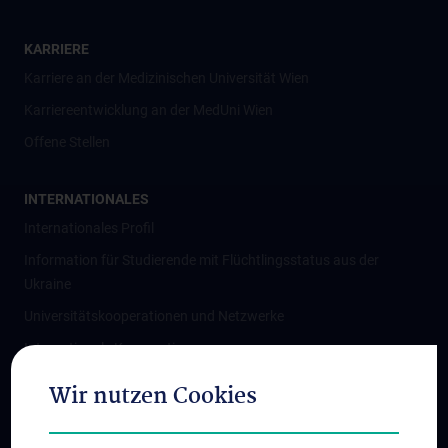
KARRIERE
Karriere an der Medizinischen Universität Wien
Karriereentwicklung an der MedUni Wien
Offene Stellen
INTERNATIONALES
Internationales Profil
Information für Studierende mit Flüchtlingsstatus aus der
Ukraine
Universitätskooperationen und Netzwerke
Internationale Kooperationen
Adjunct Professorships
Wir nutzen Cookies
Student & Staff Exchange
Das KPJ der MedUni Wien