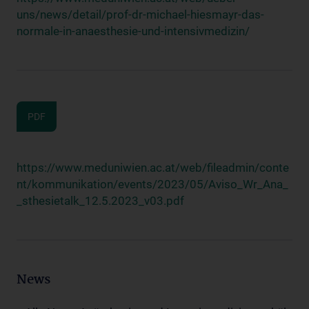
uns/news/detail/prof-dr-michael-hiesmayr-das-
normale-in-anaesthesie-und-intensivmedizin/
PDF
https://www.meduniwien.ac.at/web/fileadmin/conte
nt/kommunikation/events/2023/05/Aviso_Wr_Ana_
_sthesietalk_12.5.2023_v03.pdf
News