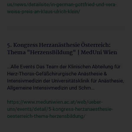
us/news/detailsite/in-german-gottfried-und-vera-
weiss-preis-an-klaus-ulrich-klein/
5. Kongress Herzanästhesie Österreich:
Thema "HerzensBildung" | MedUni Wien
...Alle Events Das Team der Klinischen Abteilung für
Herz-Thorax-Gefäßchirurgische Anästhesie &
Intensivmedizin der Universitätsklinik für Anästhesie,
Allgemeine Intensivmedizin und Schm...
https://www.meduniwien.ac.at/web/ueber-
uns/events/detail/5-kongress-herzanaesthesie-
oesterreich-thema-herzensbildung/