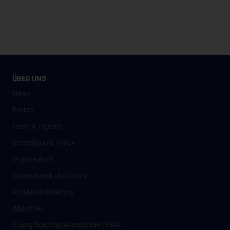
ÜBER UNS
News
Events
Facts & Figures
Strategie und Vision
Organisation
Campus und Uni-Leben
Antidiskriminierung
Bibliothek
Young Scientist Association (YSA)