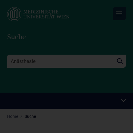
Skip
to
main
content
Suche
Home
Suche