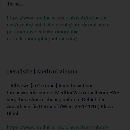
Teilne...
https://www.meduniwien.ac.at/web/en/ueber-
uns/events/jaehrliche-events/interdisziplinaere-
perioperative-echokardiographie-
notfallsonographie/aufbaukurs/
Detailsite | MedUni Vienna
...All News [in German:] Anästhesist und
Intensivmediziner der MedUni Wien erhält vom FWF
vergebene Auszeichnung auf dem Gebiet der
Anästhesie [in German:] (Wien, 25-1-2016) Klaus
Ulrich ...
https://www.meduniwien.ac.at/web/en/about-