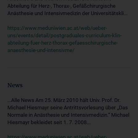
Abteilung für Herz-, Thorax-, Gefäßchirurgische
Anästhesie und Intensivmedizin der Universitätskli...
https://www.meduniwien.ac.at/web/ueber-
uns/events/detail/postgraduales-curriculum-klin-
abteilung-fuer-herz-thorax-gefaesschirurgische-
anaesthesie-und-intensivme/
News
...Alle News Am 25. März 2010 hält Univ. Prof. Dr.
Michael Hiesmayr seine Antrittsvorlesung über „Das
Normale in Anästhesie und Intensivmedizin.“ Michael
Hiesmayr bekleidet seit 1. 7. 2008...
https://www.meduniwien.ac.at/web/ueber-