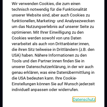
Wir verwenden Cookies, die zum einen
Graduiertentraining
technisch notwendig für die Funktionalität
Dual Career
unserer Website sind, aber auch Cookies zu
funktionellen, Marketing- und Analysezwecken
Trusted Reseach - Research Security - Foreign Interference
um das Nutzungserlebnis auf unserer Seite zu
UNESCO Lehrstuhl für Bioethik
optimieren. Mit Ihrer Einwilligung zu den
MUVI
Cookies werden sowohl von uns Daten
verarbeitet als auch von Drittanbieter:innen,
die ihren Sitz teilweise in Drittländern (z.B. den
USA) haben. Nähere Informationen zu den
Folgen Sie uns auf
Tools und den Partner:innen finden Sie in
unserer Datenschutzerklärung, in der wir auch
genau erklären, was eine Datenübermittlung in
die USA bedeuten kann. Ihre Cookie-
Einstellungen können Sie auf Wunsch jederzeit
individuell anpassen oder widerrufen.
PRESSE
JOBS
Datenschutz
MEDUNI SHOP