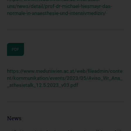
uns/news/detail/prof-dr-michael-hiesmayr-das-
normale-in-anaesthesie-und-intensivmedizin/
PDF
https://www.meduniwien.ac.at/web/fileadmin/conte
nt/kommunikation/events/2023/05/Aviso_Wr_Ana_
_sthesietalk_12.5.2023_v03.pdf
News