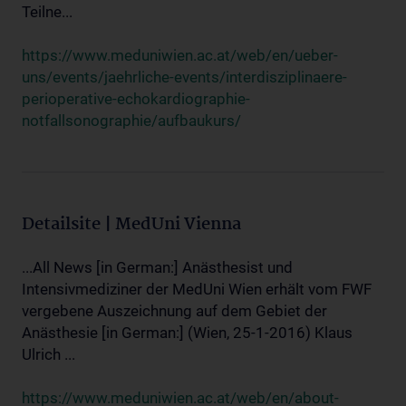
Teilne...
https://www.meduniwien.ac.at/web/en/ueber-
uns/events/jaehrliche-events/interdisziplinaere-
perioperative-echokardiographie-
notfallsonographie/aufbaukurs/
Detailsite | MedUni Vienna
...All News [in German:] Anästhesist und
Intensivmediziner der MedUni Wien erhält vom FWF
vergebene Auszeichnung auf dem Gebiet der
Anästhesie [in German:] (Wien, 25-1-2016) Klaus
Ulrich ...
https://www.meduniwien.ac.at/web/en/about-