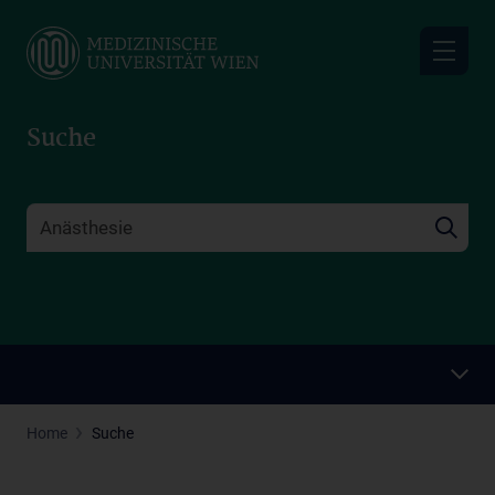
Skip
to
main
content
Suche
Home
Suche