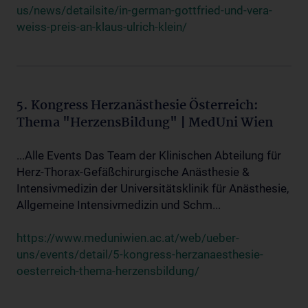
us/news/detailsite/in-german-gottfried-und-vera-
weiss-preis-an-klaus-ulrich-klein/
5. Kongress Herzanästhesie Österreich:
Thema "HerzensBildung" | MedUni Wien
...Alle Events Das Team der Klinischen Abteilung für
Herz-Thorax-Gefäßchirurgische Anästhesie &
Intensivmedizin der Universitätsklinik für Anästhesie,
Allgemeine Intensivmedizin und Schm...
https://www.meduniwien.ac.at/web/ueber-
uns/events/detail/5-kongress-herzanaesthesie-
oesterreich-thema-herzensbildung/