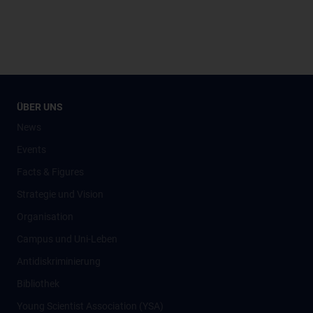
ÜBER UNS
News
Events
Facts & Figures
Strategie und Vision
Organisation
Campus und Uni-Leben
Antidiskriminierung
Bibliothek
Young Scientist Association (YSA)