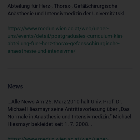
Abteilung für Herz-, Thorax-, Gefäßchirurgische
Anästhesie und Intensivmedizin der Universitätskli...
https://www.meduniwien.ac.at/web/ueber-
uns/events/detail/postgraduales-curriculum-klin-
abteilung-fuer-herz-thorax-gefaesschirurgische-
anaesthesie-und-intensivme/
News
...Alle News Am 25. März 2010 hält Univ. Prof. Dr.
Michael Hiesmayr seine Antrittsvorlesung über „Das
Normale in Anästhesie und Intensivmedizin.“ Michael
Hiesmayr bekleidet seit 1. 7. 2008...
https://www.meduniwien.ac.at/web/ueber-