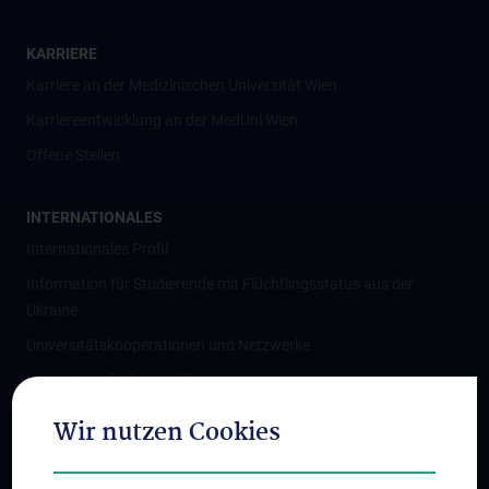
KARRIERE
Karriere an der Medizinischen Universität Wien
Karriereentwicklung an der MedUni Wien
Offene Stellen
INTERNATIONALES
Internationales Profil
Information für Studierende mit Flüchtlingsstatus aus der
Ukraine
Universitätskooperationen und Netzwerke
Internationale Kooperationen
Adjunct Professorships
Wir nutzen Cookies
Student & Staff Exchange
Das KPJ der MedUni Wien