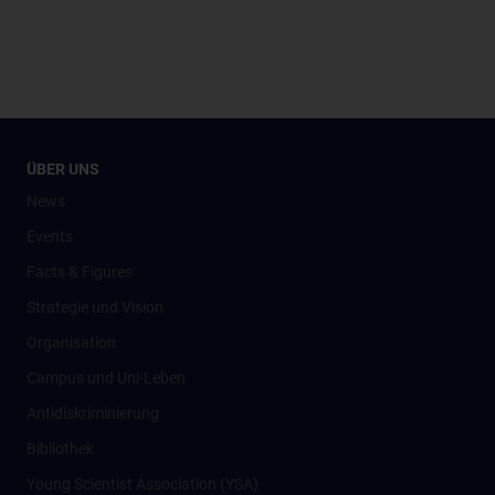
ÜBER UNS
News
Events
Facts & Figures
Strategie und Vision
Organisation
Campus und Uni-Leben
Antidiskriminierung
Bibliothek
Young Scientist Association (YSA)