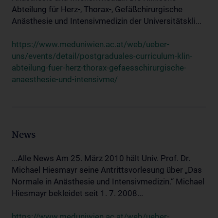
Abteilung für Herz-, Thorax-, Gefäßchirurgische
Anästhesie und Intensivmedizin der Universitätskli...
https://www.meduniwien.ac.at/web/ueber-
uns/events/detail/postgraduales-curriculum-klin-
abteilung-fuer-herz-thorax-gefaesschirurgische-
anaesthesie-und-intensivme/
News
...Alle News Am 25. März 2010 hält Univ. Prof. Dr.
Michael Hiesmayr seine Antrittsvorlesung über „Das
Normale in Anästhesie und Intensivmedizin.“ Michael
Hiesmayr bekleidet seit 1. 7. 2008...
https://www.meduniwien.ac.at/web/ueber-