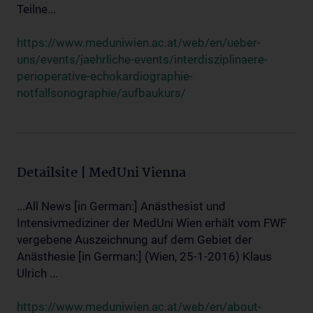
Teilne...
https://www.meduniwien.ac.at/web/en/ueber-
uns/events/jaehrliche-events/interdisziplinaere-
perioperative-echokardiographie-
notfallsonographie/aufbaukurs/
Detailsite | MedUni Vienna
...All News [in German:] Anästhesist und
Intensivmediziner der MedUni Wien erhält vom FWF
vergebene Auszeichnung auf dem Gebiet der
Anästhesie [in German:] (Wien, 25-1-2016) Klaus
Ulrich ...
https://www.meduniwien.ac.at/web/en/about-