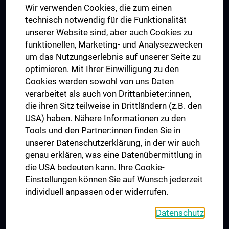
Wir verwenden Cookies, die zum einen
Graduiertentraining
technisch notwendig für die Funktionalität
Dual Career
unserer Website sind, aber auch Cookies zu
funktionellen, Marketing- und Analysezwecken
Trusted Reseach - Research Security - Foreign Interference
um das Nutzungserlebnis auf unserer Seite zu
UNESCO Lehrstuhl für Bioethik
optimieren. Mit Ihrer Einwilligung zu den
MUVI
Cookies werden sowohl von uns Daten
verarbeitet als auch von Drittanbieter:innen,
die ihren Sitz teilweise in Drittländern (z.B. den
USA) haben. Nähere Informationen zu den
Folgen Sie uns auf
Tools und den Partner:innen finden Sie in
unserer Datenschutzerklärung, in der wir auch
genau erklären, was eine Datenübermittlung in
die USA bedeuten kann. Ihre Cookie-
Einstellungen können Sie auf Wunsch jederzeit
individuell anpassen oder widerrufen.
PRESSE
JOBS
Datenschutz
MEDUNI SHOP