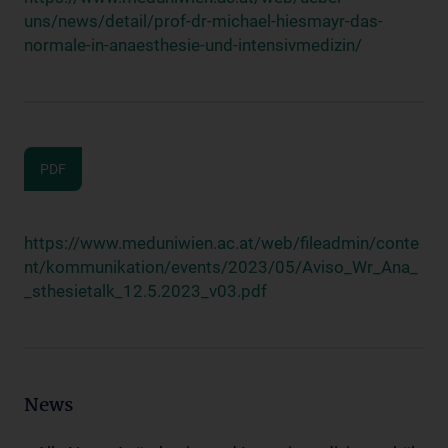
uns/news/detail/prof-dr-michael-hiesmayr-das-
normale-in-anaesthesie-und-intensivmedizin/
PDF
https://www.meduniwien.ac.at/web/fileadmin/conte
nt/kommunikation/events/2023/05/Aviso_Wr_Ana_
_sthesietalk_12.5.2023_v03.pdf
News