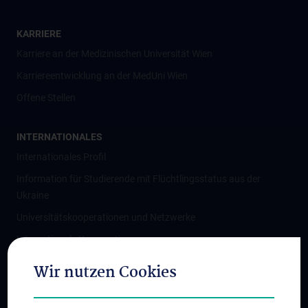
KARRIERE
Karriere an der Medizinischen Universität Wien
Karriereentwicklung an der MedUni Wien
Offene Stellen
INTERNATIONALES
Internationales Profil
Information für Studierende mit Flüchtlingsstatus aus der
Ukraine
Universitätskooperationen und Netzwerke
Internationale Kooperationen
Adjunct Professorships
Wir nutzen Cookies
Student & Staff Exchange
Das KPJ der MedUni Wien