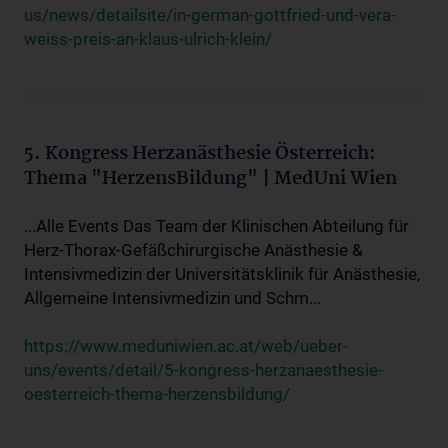
us/news/detailsite/in-german-gottfried-und-vera-
weiss-preis-an-klaus-ulrich-klein/
5. Kongress Herzanästhesie Österreich:
Thema "HerzensBildung" | MedUni Wien
...Alle Events Das Team der Klinischen Abteilung für
Herz-Thorax-Gefäßchirurgische Anästhesie &
Intensivmedizin der Universitätsklinik für Anästhesie,
Allgemeine Intensivmedizin und Schm...
https://www.meduniwien.ac.at/web/ueber-
uns/events/detail/5-kongress-herzanaesthesie-
oesterreich-thema-herzensbildung/