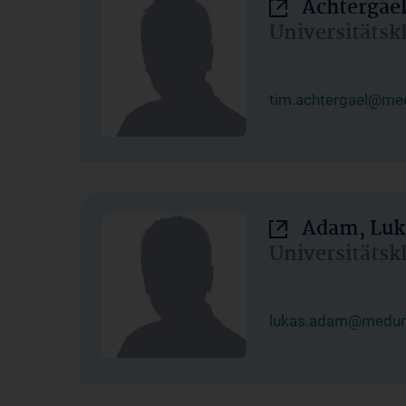
Achtergael
Universitätsk
tim.achtergael@med
Adam, Luk
Universitätsk
lukas.adam@meduni