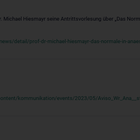
Dr. Michael Hiesmayr seine Antrittsvorlesung über „Das Norm
ews/detail/prof-dr-michael-hiesmayr-das-normale-in-anaes
/content/kommunikation/events/2023/05/Aviso_Wr_Ana__st