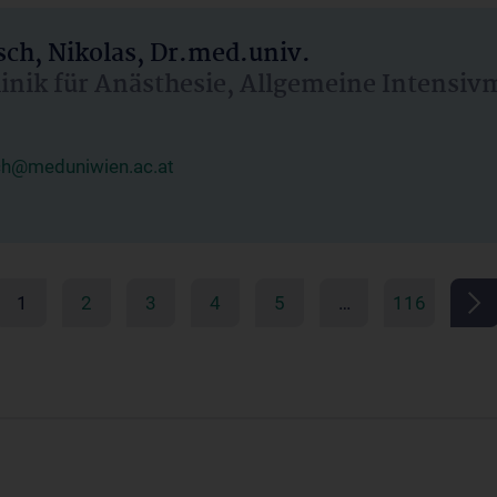
ch, Nikolas, Dr.med.univ.
linik für Anästhesie, Allgemeine Intensi
ch@meduniwien.ac.at
1
2
3
4
5
…
116