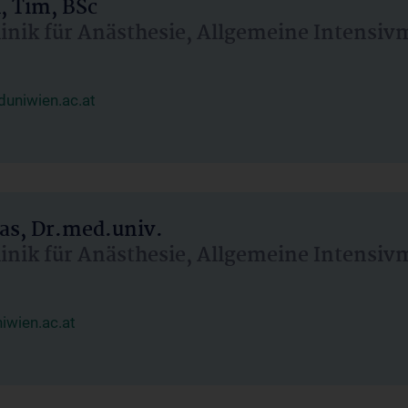
, Tim, BSc
linik für Anästhesie, Allgemeine Intensi
uniwien.ac.at
as, Dr.med.univ.
linik für Anästhesie, Allgemeine Intensi
wien.ac.at