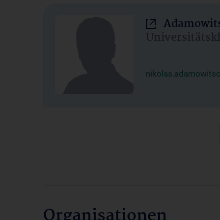
Adamowits
Universitätsk
nikolas.adamowits
Organisationen