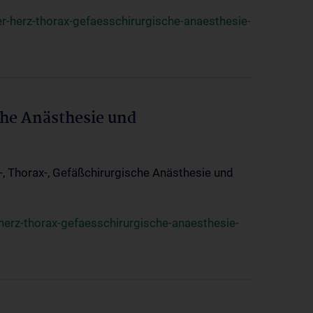
r-herz-thorax-gefaesschirurgische-anaesthesie-
che Anästhesie und
z-, Thorax-, Gefäßchirurgische Anästhesie und
herz-thorax-gefaesschirurgische-anaesthesie-