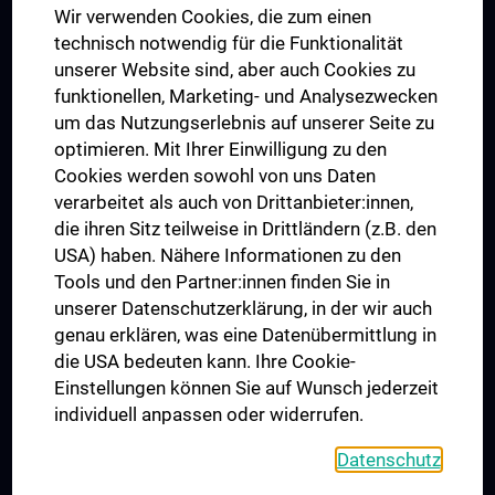
Wir verwenden Cookies, die zum einen
Graduiertentraining
technisch notwendig für die Funktionalität
Dual Career
unserer Website sind, aber auch Cookies zu
funktionellen, Marketing- und Analysezwecken
Trusted Reseach - Research Security - Foreign Interference
um das Nutzungserlebnis auf unserer Seite zu
UNESCO Lehrstuhl für Bioethik
optimieren. Mit Ihrer Einwilligung zu den
MUVI
Cookies werden sowohl von uns Daten
verarbeitet als auch von Drittanbieter:innen,
die ihren Sitz teilweise in Drittländern (z.B. den
USA) haben. Nähere Informationen zu den
Folgen Sie uns auf
Tools und den Partner:innen finden Sie in
unserer Datenschutzerklärung, in der wir auch
genau erklären, was eine Datenübermittlung in
die USA bedeuten kann. Ihre Cookie-
Einstellungen können Sie auf Wunsch jederzeit
individuell anpassen oder widerrufen.
PRESSE
JOBS
Datenschutz
MEDUNI SHOP