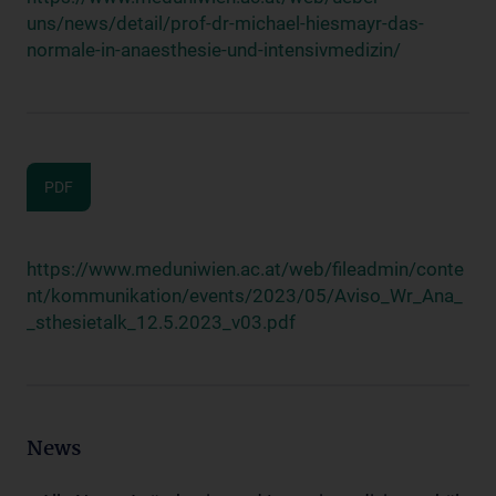
uns/news/detail/prof-dr-michael-hiesmayr-das-
normale-in-anaesthesie-und-intensivmedizin/
PDF
https://www.meduniwien.ac.at/web/fileadmin/conte
nt/kommunikation/events/2023/05/Aviso_Wr_Ana_
_sthesietalk_12.5.2023_v03.pdf
News