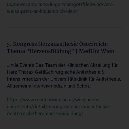
us/news/detailsite/in-german-gottfried-und-vera-
weiss-preis-an-klaus-ulrich-klein/
5. Kongress Herzanästhesie Österreich:
Thema "HerzensBildung" | MedUni Wien
...Alle Events Das Team der Klinischen Abteilung für
Herz-Thorax-Gefäßchirurgische Anästhesie &
Intensivmedizin der Universitätsklinik für Anästhesie,
Allgemeine Intensivmedizin und Schm...
https://www.meduniwien.ac.at/web/ueber-
uns/events/detail/5-kongress-herzanaesthesie-
oesterreich-thema-herzensbildung/