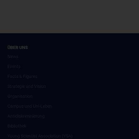
ÜBER UNS
News
Events
Facts & Figures
Strategie und Vision
Organisation
Campus und Uni-Leben
Antidiskriminierung
Bibliothek
Young Scientist Association (YSA)