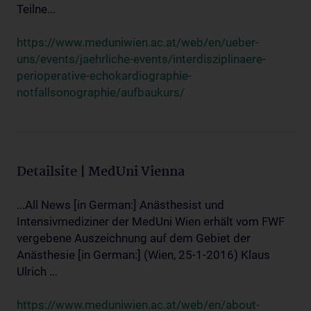
Teilne...
https://www.meduniwien.ac.at/web/en/ueber-
uns/events/jaehrliche-events/interdisziplinaere-
perioperative-echokardiographie-
notfallsonographie/aufbaukurs/
Detailsite | MedUni Vienna
...All News [in German:] Anästhesist und
Intensivmediziner der MedUni Wien erhält vom FWF
vergebene Auszeichnung auf dem Gebiet der
Anästhesie [in German:] (Wien, 25-1-2016) Klaus
Ulrich ...
https://www.meduniwien.ac.at/web/en/about-