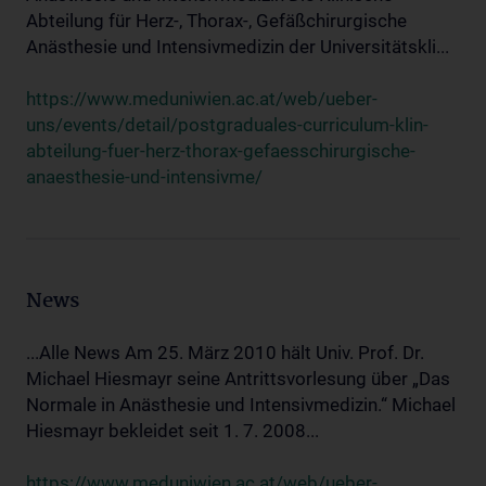
Abteilung für Herz-, Thorax-, Gefäßchirurgische
Anästhesie und Intensivmedizin der Universitätskli...
https://www.meduniwien.ac.at/web/ueber-
uns/events/detail/postgraduales-curriculum-klin-
abteilung-fuer-herz-thorax-gefaesschirurgische-
anaesthesie-und-intensivme/
News
...Alle News Am 25. März 2010 hält Univ. Prof. Dr.
Michael Hiesmayr seine Antrittsvorlesung über „Das
Normale in Anästhesie und Intensivmedizin.“ Michael
Hiesmayr bekleidet seit 1. 7. 2008...
https://www.meduniwien.ac.at/web/ueber-