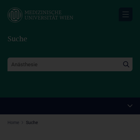
Skip
to
main
content
Suche
Home
Suche