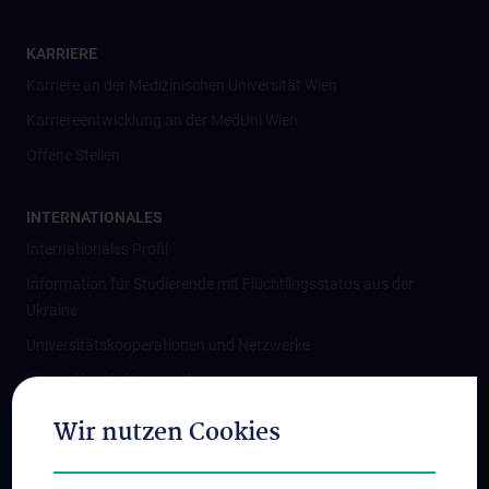
KARRIERE
Karriere an der Medizinischen Universität Wien
Karriereentwicklung an der MedUni Wien
Offene Stellen
INTERNATIONALES
Internationales Profil
Information für Studierende mit Flüchtlingsstatus aus der
Ukraine
Universitätskooperationen und Netzwerke
Internationale Kooperationen
Adjunct Professorships
Wir nutzen Cookies
Student & Staff Exchange
Das KPJ der MedUni Wien