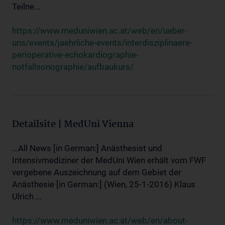
Teilne...
https://www.meduniwien.ac.at/web/en/ueber-
uns/events/jaehrliche-events/interdisziplinaere-
perioperative-echokardiographie-
notfallsonographie/aufbaukurs/
Detailsite | MedUni Vienna
...All News [in German:] Anästhesist und
Intensivmediziner der MedUni Wien erhält vom FWF
vergebene Auszeichnung auf dem Gebiet der
Anästhesie [in German:] (Wien, 25-1-2016) Klaus
Ulrich ...
https://www.meduniwien.ac.at/web/en/about-