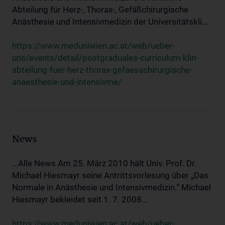
Abteilung für Herz-, Thorax-, Gefäßchirurgische
Anästhesie und Intensivmedizin der Universitätskli...
https://www.meduniwien.ac.at/web/ueber-
uns/events/detail/postgraduales-curriculum-klin-
abteilung-fuer-herz-thorax-gefaesschirurgische-
anaesthesie-und-intensivme/
News
...Alle News Am 25. März 2010 hält Univ. Prof. Dr.
Michael Hiesmayr seine Antrittsvorlesung über „Das
Normale in Anästhesie und Intensivmedizin.“ Michael
Hiesmayr bekleidet seit 1. 7. 2008...
https://www.meduniwien.ac.at/web/ueber-