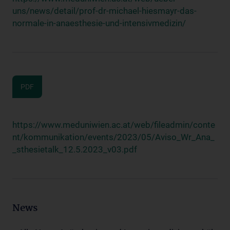
uns/news/detail/prof-dr-michael-hiesmayr-das-
normale-in-anaesthesie-und-intensivmedizin/
PDF
https://www.meduniwien.ac.at/web/fileadmin/conte
nt/kommunikation/events/2023/05/Aviso_Wr_Ana_
_sthesietalk_12.5.2023_v03.pdf
News