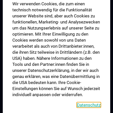
Wir verwenden Cookies, die zum einen
Graduiertentraining
technisch notwendig für die Funktionalität
Dual Career
unserer Website sind, aber auch Cookies zu
funktionellen, Marketing- und Analysezwecken
Trusted Reseach - Research Security - Foreign Interference
um das Nutzungserlebnis auf unserer Seite zu
UNESCO Lehrstuhl für Bioethik
optimieren. Mit Ihrer Einwilligung zu den
MUVI
Cookies werden sowohl von uns Daten
verarbeitet als auch von Drittanbieter:innen,
die ihren Sitz teilweise in Drittländern (z.B. den
USA) haben. Nähere Informationen zu den
Folgen Sie uns auf
Tools und den Partner:innen finden Sie in
unserer Datenschutzerklärung, in der wir auch
genau erklären, was eine Datenübermittlung in
die USA bedeuten kann. Ihre Cookie-
Einstellungen können Sie auf Wunsch jederzeit
individuell anpassen oder widerrufen.
PRESSE
JOBS
Datenschutz
MEDUNI SHOP