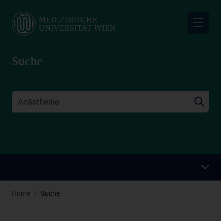
Skip
to
main
content
Suche
Home
Suche