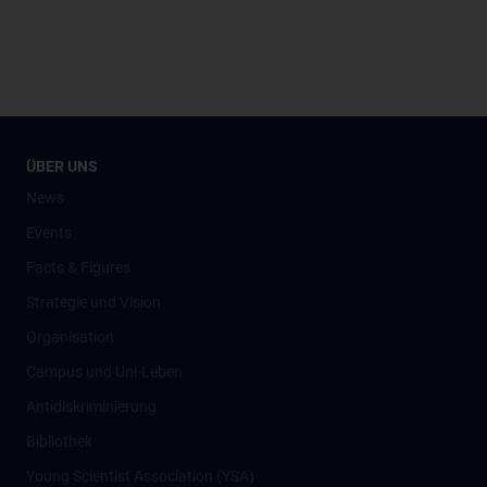
ÜBER UNS
News
Events
Facts & Figures
Strategie und Vision
Organisation
Campus und Uni-Leben
Antidiskriminierung
Bibliothek
Young Scientist Association (YSA)