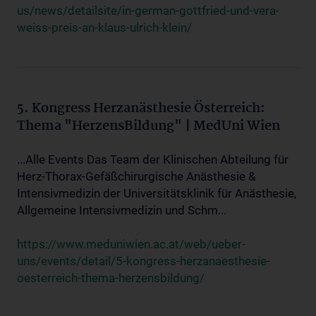
us/news/detailsite/in-german-gottfried-und-vera-
weiss-preis-an-klaus-ulrich-klein/
5. Kongress Herzanästhesie Österreich:
Thema "HerzensBildung" | MedUni Wien
...Alle Events Das Team der Klinischen Abteilung für
Herz-Thorax-Gefäßchirurgische Anästhesie &
Intensivmedizin der Universitätsklinik für Anästhesie,
Allgemeine Intensivmedizin und Schm...
https://www.meduniwien.ac.at/web/ueber-
uns/events/detail/5-kongress-herzanaesthesie-
oesterreich-thema-herzensbildung/