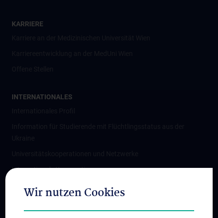
KARRIERE
Karriere an der Medizinischen Universität Wien
Karriereentwicklung an der MedUni Wien
Offene Stellen
INTERNATIONALES
Internationales Profil
Information für Studierende mit Flüchtlingsstatus aus der
Ukraine
Universitätskooperationen und Netzwerke
Internationale Kooperationen
Adjunct Professorships
Wir nutzen Cookies
Student & Staff Exchange
Das KPJ der MedUni Wien