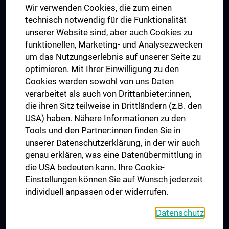
Wir verwenden Cookies, die zum einen
Graduiertentraining
technisch notwendig für die Funktionalität
Dual Career
unserer Website sind, aber auch Cookies zu
funktionellen, Marketing- und Analysezwecken
Trusted Reseach - Research Security - Foreign Interference
um das Nutzungserlebnis auf unserer Seite zu
UNESCO Lehrstuhl für Bioethik
optimieren. Mit Ihrer Einwilligung zu den
MUVI
Cookies werden sowohl von uns Daten
verarbeitet als auch von Drittanbieter:innen,
die ihren Sitz teilweise in Drittländern (z.B. den
USA) haben. Nähere Informationen zu den
Folgen Sie uns auf
Tools und den Partner:innen finden Sie in
unserer Datenschutzerklärung, in der wir auch
genau erklären, was eine Datenübermittlung in
die USA bedeuten kann. Ihre Cookie-
Einstellungen können Sie auf Wunsch jederzeit
individuell anpassen oder widerrufen.
PRESSE
JOBS
Datenschutz
MEDUNI SHOP