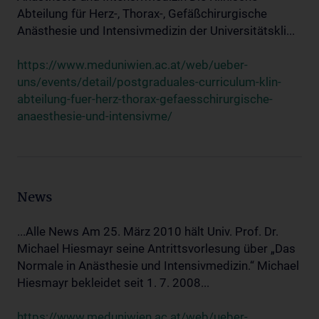
Abteilung für Herz-, Thorax-, Gefäßchirurgische
Anästhesie und Intensivmedizin der Universitätskli...
https://www.meduniwien.ac.at/web/ueber-
uns/events/detail/postgraduales-curriculum-klin-
abteilung-fuer-herz-thorax-gefaesschirurgische-
anaesthesie-und-intensivme/
News
...Alle News Am 25. März 2010 hält Univ. Prof. Dr.
Michael Hiesmayr seine Antrittsvorlesung über „Das
Normale in Anästhesie und Intensivmedizin.“ Michael
Hiesmayr bekleidet seit 1. 7. 2008...
https://www.meduniwien.ac.at/web/ueber-