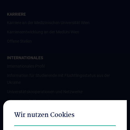
KARRIERE
Karriere an der Medizinischen Universität Wien
Karriereentwicklung an der MedUni Wien
Offene Stellen
INTERNATIONALES
Internationales Profil
Information für Studierende mit Flüchtlingsstatus aus der
Ukraine
Universitätskooperationen und Netzwerke
Internationale Kooperationen
Adjunct Professorships
Wir nutzen Cookies
Student & Staff Exchange
Das KPJ der MedUni Wien