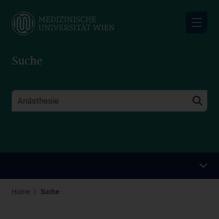
Skip
to
main
content
Suche
Home
Suche