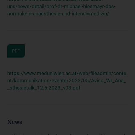
uns/news/detail/prof-dr-michael-hiesmayr-das-
normale-in-anaesthesie-und-intensivmedizin/
PDF
https://www.meduniwien.ac.at/web/fileadmin/conte
nt/kommunikation/events/2023/05/Aviso_Wr_Ana_
_sthesietalk_12.5.2023_v03.pdf
News