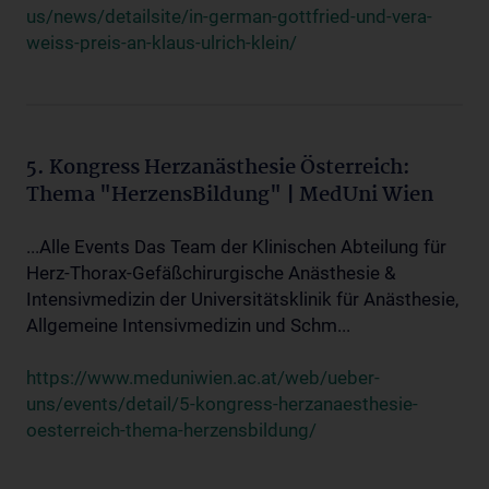
us/news/detailsite/in-german-gottfried-und-vera-
weiss-preis-an-klaus-ulrich-klein/
5. Kongress Herzanästhesie Österreich:
Thema "HerzensBildung" | MedUni Wien
...Alle Events Das Team der Klinischen Abteilung für
Herz-Thorax-Gefäßchirurgische Anästhesie &
Intensivmedizin der Universitätsklinik für Anästhesie,
Allgemeine Intensivmedizin und Schm...
https://www.meduniwien.ac.at/web/ueber-
uns/events/detail/5-kongress-herzanaesthesie-
oesterreich-thema-herzensbildung/