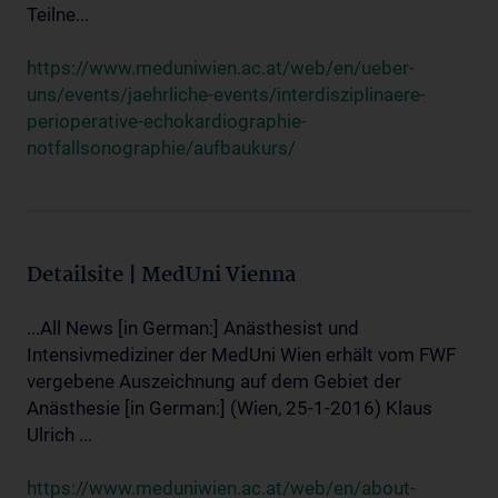
Teilne...
https://www.meduniwien.ac.at/web/en/ueber-
uns/events/jaehrliche-events/interdisziplinaere-
perioperative-echokardiographie-
notfallsonographie/aufbaukurs/
Detailsite | MedUni Vienna
...All News [in German:] Anästhesist und
Intensivmediziner der MedUni Wien erhält vom FWF
vergebene Auszeichnung auf dem Gebiet der
Anästhesie [in German:] (Wien, 25-1-2016) Klaus
Ulrich ...
https://www.meduniwien.ac.at/web/en/about-