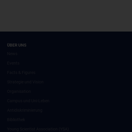
ÜBER UNS
News
Events
Facts & Figures
Strategie und Vision
Organisation
Campus und Uni-Leben
Antidiskriminierung
Bibliothek
Young Scientist Association (YSA)