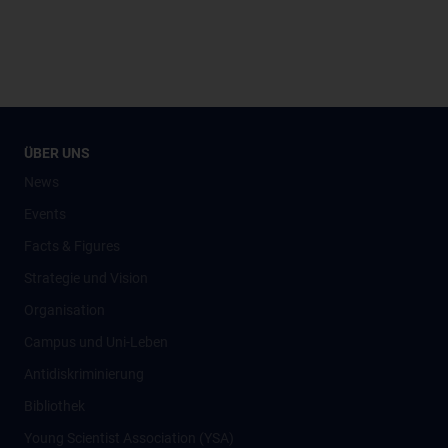
ÜBER UNS
News
Events
Facts & Figures
Strategie und Vision
Organisation
Campus und Uni-Leben
Antidiskriminierung
Bibliothek
Young Scientist Association (YSA)