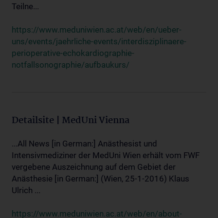
Teilne...
https://www.meduniwien.ac.at/web/en/ueber-
uns/events/jaehrliche-events/interdisziplinaere-
perioperative-echokardiographie-
notfallsonographie/aufbaukurs/
Detailsite | MedUni Vienna
...All News [in German:] Anästhesist und
Intensivmediziner der MedUni Wien erhält vom FWF
vergebene Auszeichnung auf dem Gebiet der
Anästhesie [in German:] (Wien, 25-1-2016) Klaus
Ulrich ...
https://www.meduniwien.ac.at/web/en/about-