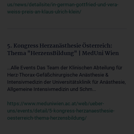
us/news/detailsite/in-german-gottfried-und-vera-
weiss-preis-an-klaus-ulrich-klein/
5. Kongress Herzanästhesie Österreich:
Thema "HerzensBildung" | MedUni Wien
...Alle Events Das Team der Klinischen Abteilung für
Herz-Thorax-Gefäßchirurgische Anästhesie &
Intensivmedizin der Universitätsklinik für Anästhesie,
Allgemeine Intensivmedizin und Schm...
https://www.meduniwien.ac.at/web/ueber-
uns/events/detail/5-kongress-herzanaesthesie-
oesterreich-thema-herzensbildung/