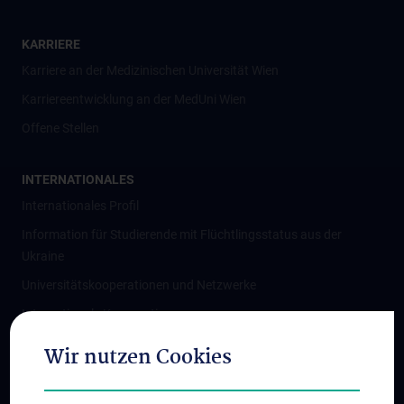
KARRIERE
Karriere an der Medizinischen Universität Wien
Karriereentwicklung an der MedUni Wien
Offene Stellen
INTERNATIONALES
Internationales Profil
Information für Studierende mit Flüchtlingsstatus aus der
Ukraine
Universitätskooperationen und Netzwerke
Internationale Kooperationen
Adjunct Professorships
Wir nutzen Cookies
Student & Staff Exchange
Das KPJ der MedUni Wien