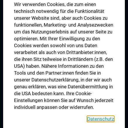
Wir verwenden Cookies, die zum einen
Graduiertentraining
technisch notwendig für die Funktionalität
Dual Career
unserer Website sind, aber auch Cookies zu
funktionellen, Marketing- und Analysezwecken
Trusted Reseach - Research Security - Foreign Interference
um das Nutzungserlebnis auf unserer Seite zu
UNESCO Lehrstuhl für Bioethik
optimieren. Mit Ihrer Einwilligung zu den
MUVI
Cookies werden sowohl von uns Daten
verarbeitet als auch von Drittanbieter:innen,
die ihren Sitz teilweise in Drittländern (z.B. den
USA) haben. Nähere Informationen zu den
Folgen Sie uns auf
Tools und den Partner:innen finden Sie in
unserer Datenschutzerklärung, in der wir auch
genau erklären, was eine Datenübermittlung in
die USA bedeuten kann. Ihre Cookie-
Einstellungen können Sie auf Wunsch jederzeit
individuell anpassen oder widerrufen.
PRESSE
JOBS
Datenschutz
MEDUNI SHOP