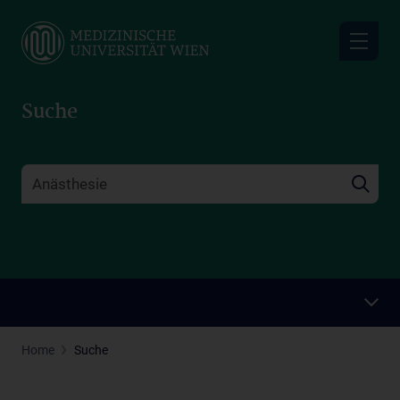
Skip
to
main
content
Suche
Home
Suche