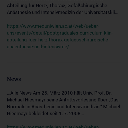
Abteilung für Herz-, Thorax-, Gefäßchirurgische
Anästhesie und Intensivmedizin der Universitätskli...
https://www.meduniwien.ac.at/web/ueber-
uns/events/detail/postgraduales-curriculum-klin-
abteilung-fuer-herz-thorax-gefaesschirurgische-
anaesthesie-und-intensivme/
News
...Alle News Am 25. März 2010 hält Univ. Prof. Dr.
Michael Hiesmayr seine Antrittsvorlesung über „Das
Normale in Anästhesie und Intensivmedizin.“ Michael
Hiesmayr bekleidet seit 1. 7. 2008...
https://www.meduniwien.ac.at/web/ueber-