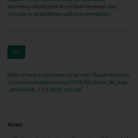
uns/news/detail/prof-dr-michael-hiesmayr-das-
normale-in-anaesthesie-und-intensivmedizin/
PDF
https://www.meduniwien.ac.at/web/fileadmin/conte
nt/kommunikation/events/2023/05/Aviso_Wr_Ana_
_sthesietalk_12.5.2023_v03.pdf
News