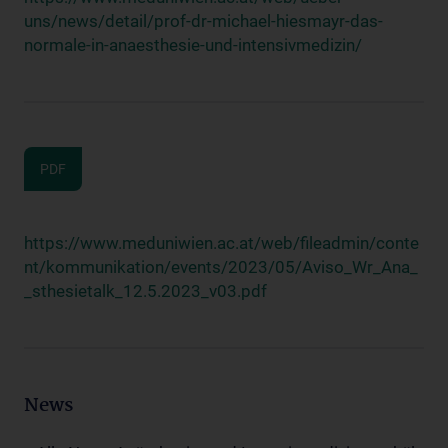
uns/news/detail/prof-dr-michael-hiesmayr-das-
normale-in-anaesthesie-und-intensivmedizin/
PDF
https://www.meduniwien.ac.at/web/fileadmin/conte
nt/kommunikation/events/2023/05/Aviso_Wr_Ana_
_sthesietalk_12.5.2023_v03.pdf
News