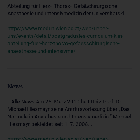
Abteilung für Herz-, Thorax-, Gefäßchirurgische
Anästhesie und Intensivmedizin der Universitätskli...
https://www.meduniwien.ac.at/web/ueber-
uns/events/detail/postgraduales-curriculum-klin-
abteilung-fuer-herz-thorax-gefaesschirurgische-
anaesthesie-und-intensivme/
News
...Alle News Am 25. März 2010 hält Univ. Prof. Dr.
Michael Hiesmayr seine Antrittsvorlesung über „Das
Normale in Anästhesie und Intensivmedizin.“ Michael
Hiesmayr bekleidet seit 1. 7. 2008...
https://www.meduniwien.ac.at/web/ueber-