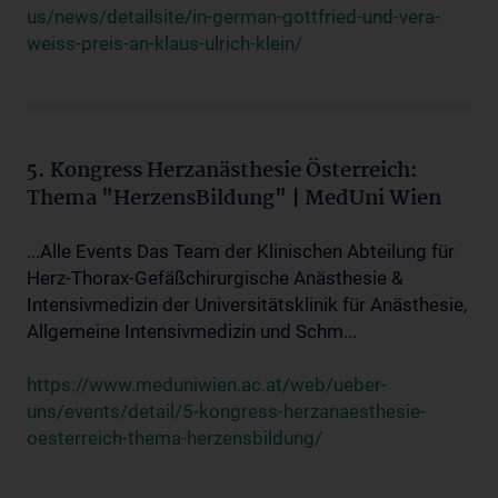
us/news/detailsite/in-german-gottfried-und-vera-
weiss-preis-an-klaus-ulrich-klein/
5. Kongress Herzanästhesie Österreich:
Thema "HerzensBildung" | MedUni Wien
...Alle Events Das Team der Klinischen Abteilung für
Herz-Thorax-Gefäßchirurgische Anästhesie &
Intensivmedizin der Universitätsklinik für Anästhesie,
Allgemeine Intensivmedizin und Schm...
https://www.meduniwien.ac.at/web/ueber-
uns/events/detail/5-kongress-herzanaesthesie-
oesterreich-thema-herzensbildung/