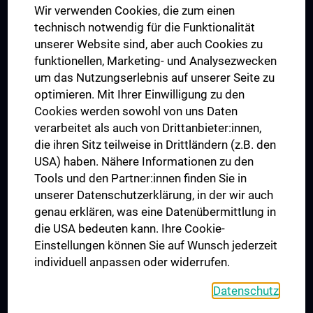
Wir verwenden Cookies, die zum einen
Graduiertentraining
technisch notwendig für die Funktionalität
Dual Career
unserer Website sind, aber auch Cookies zu
funktionellen, Marketing- und Analysezwecken
Trusted Reseach - Research Security - Foreign Interference
um das Nutzungserlebnis auf unserer Seite zu
UNESCO Lehrstuhl für Bioethik
optimieren. Mit Ihrer Einwilligung zu den
MUVI
Cookies werden sowohl von uns Daten
verarbeitet als auch von Drittanbieter:innen,
die ihren Sitz teilweise in Drittländern (z.B. den
USA) haben. Nähere Informationen zu den
Folgen Sie uns auf
Tools und den Partner:innen finden Sie in
unserer Datenschutzerklärung, in der wir auch
genau erklären, was eine Datenübermittlung in
die USA bedeuten kann. Ihre Cookie-
Einstellungen können Sie auf Wunsch jederzeit
individuell anpassen oder widerrufen.
PRESSE
JOBS
Datenschutz
MEDUNI SHOP