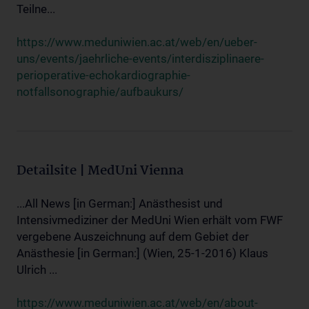
Teilne...
https://www.meduniwien.ac.at/web/en/ueber-
uns/events/jaehrliche-events/interdisziplinaere-
perioperative-echokardiographie-
notfallsonographie/aufbaukurs/
Detailsite | MedUni Vienna
...All News [in German:] Anästhesist und
Intensivmediziner der MedUni Wien erhält vom FWF
vergebene Auszeichnung auf dem Gebiet der
Anästhesie [in German:] (Wien, 25-1-2016) Klaus
Ulrich ...
https://www.meduniwien.ac.at/web/en/about-