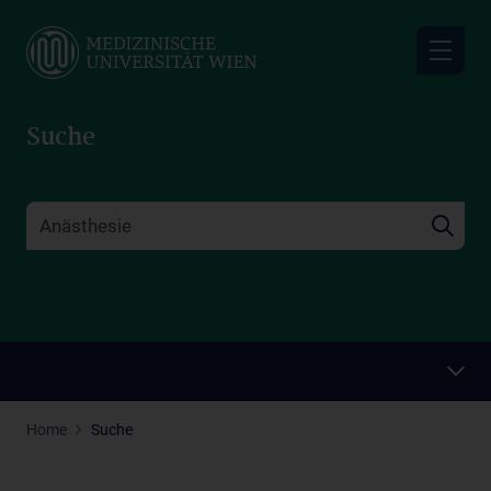
Skip
to
main
content
Suche
Home
Suche