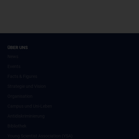
ÜBER UNS
News
Events
Facts & Figures
Strategie und Vision
Organisation
Campus und Uni-Leben
Antidiskriminierung
Bibliothek
Young Scientist Association (YSA)