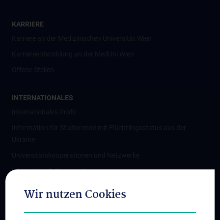
KARRIERE
Karriere an der Medizinischen Universität Wien
Karriereentwicklung an der MedUni Wien
Offene Stellen
INTERNATIONALES
Internationales Profil
Information für Studierende mit Flüchtlingsstatus aus der
Ukraine
Universitätskooperationen und Netzwerke
Internationale Kooperationen
Adjunct Professorships
Wir nutzen Cookies
Student & Staff Exchange
Das KPJ der MedUni Wien