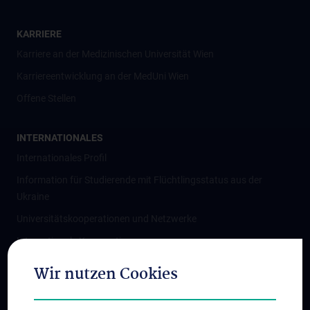
KARRIERE
Karriere an der Medizinischen Universität Wien
Karriereentwicklung an der MedUni Wien
Offene Stellen
INTERNATIONALES
Internationales Profil
Information für Studierende mit Flüchtlingsstatus aus der
Ukraine
Universitätskooperationen und Netzwerke
Internationale Kooperationen
Adjunct Professorships
Wir nutzen Cookies
Student & Staff Exchange
Das KPJ der MedUni Wien