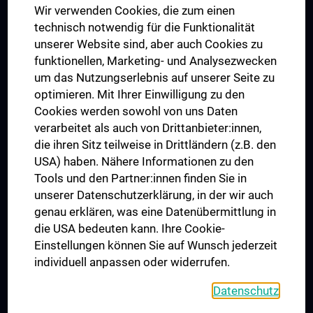
Wir verwenden Cookies, die zum einen
Graduiertentraining
technisch notwendig für die Funktionalität
Dual Career
unserer Website sind, aber auch Cookies zu
funktionellen, Marketing- und Analysezwecken
Trusted Reseach - Research Security - Foreign Interference
um das Nutzungserlebnis auf unserer Seite zu
UNESCO Lehrstuhl für Bioethik
optimieren. Mit Ihrer Einwilligung zu den
MUVI
Cookies werden sowohl von uns Daten
verarbeitet als auch von Drittanbieter:innen,
die ihren Sitz teilweise in Drittländern (z.B. den
USA) haben. Nähere Informationen zu den
Folgen Sie uns auf
Tools und den Partner:innen finden Sie in
unserer Datenschutzerklärung, in der wir auch
genau erklären, was eine Datenübermittlung in
die USA bedeuten kann. Ihre Cookie-
Einstellungen können Sie auf Wunsch jederzeit
individuell anpassen oder widerrufen.
PRESSE
JOBS
Datenschutz
MEDUNI SHOP