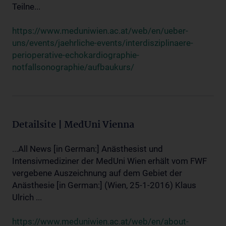
Teilne...
https://www.meduniwien.ac.at/web/en/ueber-
uns/events/jaehrliche-events/interdisziplinaere-
perioperative-echokardiographie-
notfallsonographie/aufbaukurs/
Detailsite | MedUni Vienna
...All News [in German:] Anästhesist und
Intensivmediziner der MedUni Wien erhält vom FWF
vergebene Auszeichnung auf dem Gebiet der
Anästhesie [in German:] (Wien, 25-1-2016) Klaus
Ulrich ...
https://www.meduniwien.ac.at/web/en/about-