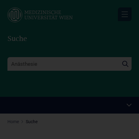
Skip
to
main
content
Suche
Home
Suche