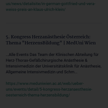
us/news/detailsite/in-german-gottfried-und-vera-
weiss-preis-an-klaus-ulrich-klein/
5. Kongress Herzanästhesie Österreich:
Thema "HerzensBildung" | MedUni Wien
...Alle Events Das Team der Klinischen Abteilung für
Herz-Thorax-Gefäßchirurgische Anästhesie &
Intensivmedizin der Universitätsklinik für Anästhesie,
Allgemeine Intensivmedizin und Schm...
https://www.meduniwien.ac.at/web/ueber-
uns/events/detail/5-kongress-herzanaesthesie-
oesterreich-thema-herzensbildung/