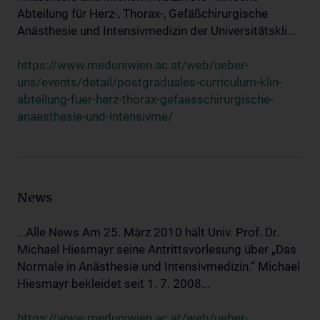
Abteilung für Herz-, Thorax-, Gefäßchirurgische
Anästhesie und Intensivmedizin der Universitätskli...
https://www.meduniwien.ac.at/web/ueber-
uns/events/detail/postgraduales-curriculum-klin-
abteilung-fuer-herz-thorax-gefaesschirurgische-
anaesthesie-und-intensivme/
News
...Alle News Am 25. März 2010 hält Univ. Prof. Dr.
Michael Hiesmayr seine Antrittsvorlesung über „Das
Normale in Anästhesie und Intensivmedizin.“ Michael
Hiesmayr bekleidet seit 1. 7. 2008...
https://www.meduniwien.ac.at/web/ueber-