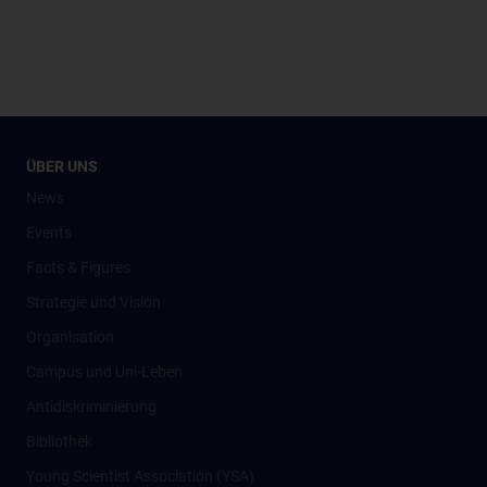
ÜBER UNS
News
Events
Facts & Figures
Strategie und Vision
Organisation
Campus und Uni-Leben
Antidiskriminierung
Bibliothek
Young Scientist Association (YSA)