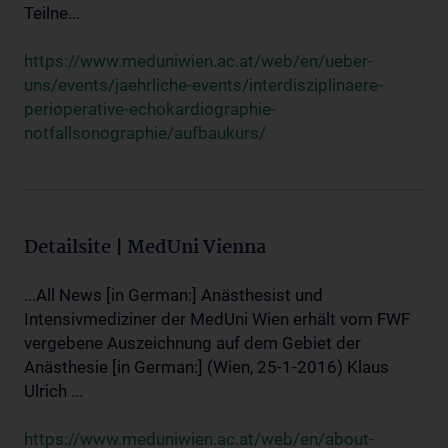
Teilne...
https://www.meduniwien.ac.at/web/en/ueber-
uns/events/jaehrliche-events/interdisziplinaere-
perioperative-echokardiographie-
notfallsonographie/aufbaukurs/
Detailsite | MedUni Vienna
...All News [in German:] Anästhesist und
Intensivmediziner der MedUni Wien erhält vom FWF
vergebene Auszeichnung auf dem Gebiet der
Anästhesie [in German:] (Wien, 25-1-2016) Klaus
Ulrich ...
https://www.meduniwien.ac.at/web/en/about-