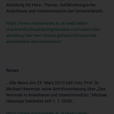
Abteilung für Herz-, Thorax-, Gefäßchirurgische
Anästhesie und Intensivmedizin der Universitätskli...
https://www.meduniwien.ac.at/web/ueber-
uns/events/detail/postgraduales-curriculum-klin-
abteilung-fuer-herz-thorax-gefaesschirurgische-
anaesthesie-und-intensivme/
News
...Alle News Am 25. März 2010 hält Univ. Prof. Dr.
Michael Hiesmayr seine Antrittsvorlesung über „Das
Normale in Anästhesie und Intensivmedizin.“ Michael
Hiesmayr bekleidet seit 1. 7. 2008...
https://www.meduniwien.ac.at/web/ueber-