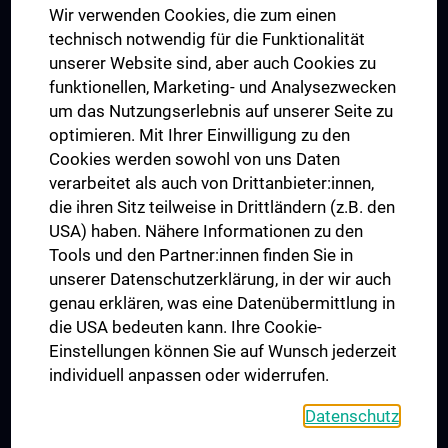
Wir verwenden Cookies, die zum einen
Graduiertentraining
technisch notwendig für die Funktionalität
Dual Career
unserer Website sind, aber auch Cookies zu
funktionellen, Marketing- und Analysezwecken
Trusted Reseach - Research Security - Foreign Interference
um das Nutzungserlebnis auf unserer Seite zu
UNESCO Lehrstuhl für Bioethik
optimieren. Mit Ihrer Einwilligung zu den
MUVI
Cookies werden sowohl von uns Daten
verarbeitet als auch von Drittanbieter:innen,
die ihren Sitz teilweise in Drittländern (z.B. den
USA) haben. Nähere Informationen zu den
Folgen Sie uns auf
Tools und den Partner:innen finden Sie in
unserer Datenschutzerklärung, in der wir auch
genau erklären, was eine Datenübermittlung in
die USA bedeuten kann. Ihre Cookie-
Einstellungen können Sie auf Wunsch jederzeit
individuell anpassen oder widerrufen.
PRESSE
JOBS
Datenschutz
MEDUNI SHOP