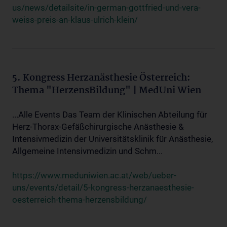
us/news/detailsite/in-german-gottfried-und-vera-
weiss-preis-an-klaus-ulrich-klein/
5. Kongress Herzanästhesie Österreich:
Thema "HerzensBildung" | MedUni Wien
...Alle Events Das Team der Klinischen Abteilung für
Herz-Thorax-Gefäßchirurgische Anästhesie &
Intensivmedizin der Universitätsklinik für Anästhesie,
Allgemeine Intensivmedizin und Schm...
https://www.meduniwien.ac.at/web/ueber-
uns/events/detail/5-kongress-herzanaesthesie-
oesterreich-thema-herzensbildung/