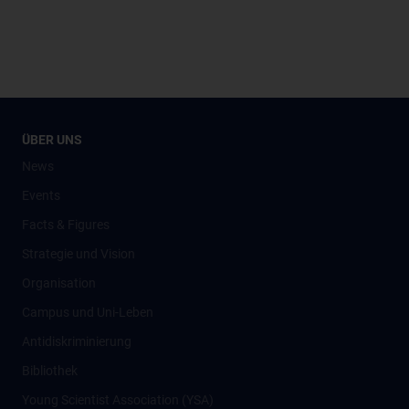
ÜBER UNS
News
Events
Facts & Figures
Strategie und Vision
Organisation
Campus und Uni-Leben
Antidiskriminierung
Bibliothek
Young Scientist Association (YSA)