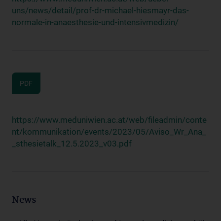
uns/news/detail/prof-dr-michael-hiesmayr-das-
normale-in-anaesthesie-und-intensivmedizin/
PDF
https://www.meduniwien.ac.at/web/fileadmin/conte
nt/kommunikation/events/2023/05/Aviso_Wr_Ana_
_sthesietalk_12.5.2023_v03.pdf
News