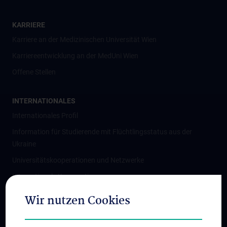
KARRIERE
Karriere an der Medizinischen Universität Wien
Karriereentwicklung an der MedUni Wien
Offene Stellen
INTERNATIONALES
Internationales Profil
Information für Studierende mit Flüchtlingsstatus aus der
Ukraine
Universitätskooperationen und Netzwerke
Internationale Kooperationen
Adjunct Professorships
Wir nutzen Cookies
Student & Staff Exchange
Das KPJ der MedUni Wien