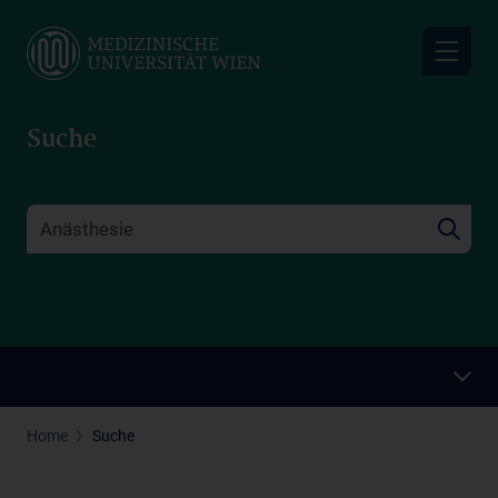
Skip
to
main
content
Suche
Home
Suche